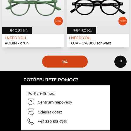
840,81 Kč
994,30 Kč
I NEED YOU
I NEED YOU
ROBIN - grün
TOJA - G78800 schwarz
›
1
/4
POTŘEBUJETE POMOC?
Po-Pá 9-18 hod.
Centrum nápovědy
Odeslat dotaz
+44 330 818 6761