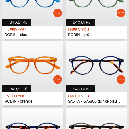
840,81 Kč
840,81 Kč
I NEED YOU
I NEED YOU
ROBIN - blau
ROBIN - grün
840,81 Kč
840,81 Kč
I NEED YOU
I NEED YOU
ROBIN - orange
SASHA - G73800 dunkelblau havanna