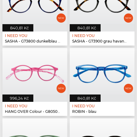
840,81 Kč
840,81 Kč
I NEED YOU
I NEED YOU
SASHA - G73800 dunkelblau havanna
SASHA - G73900 grau havanna
996,24 Kč
840,81 Kč
I NEED YOU
I NEED YOU
HANG OVER Colour - G80500 pink
ROBIN - blau