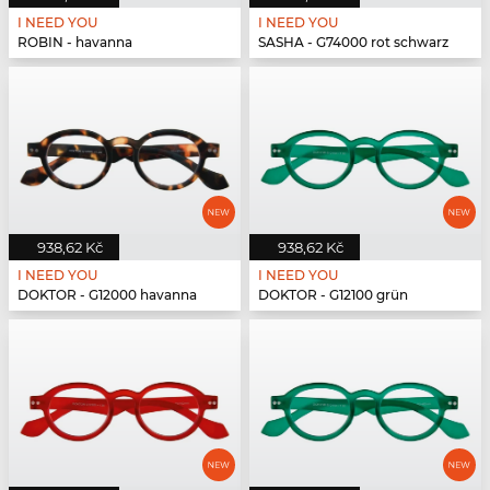
I NEED YOU
I NEED YOU
ROBIN - havanna
SASHA - G74000 rot schwarz
938,62 Kč
938,62 Kč
I NEED YOU
I NEED YOU
DOKTOR - G12000 havanna
DOKTOR - G12100 grün