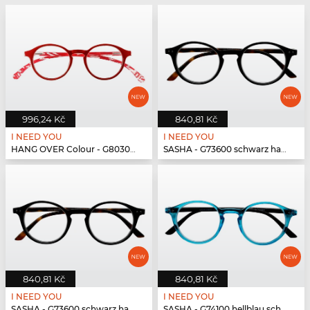
996,24 Kč
840,81 Kč
I NEED YOU
I NEED YOU
HANG OVER Colour - G80300 rot
SASHA - G73600 schwarz havanna
840,81 Kč
840,81 Kč
I NEED YOU
I NEED YOU
SASHA - G73600 schwarz havanna
SASHA - G74100 hellblau schwarz