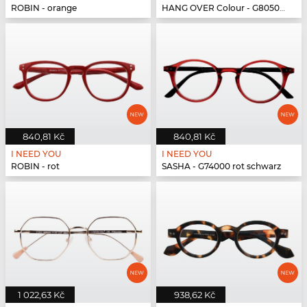
ROBIN - orange
HANG OVER Colour - G80500 pink
840,81 Kč
840,81 Kč
I NEED YOU
I NEED YOU
ROBIN - rot
SASHA - G74000 rot schwarz
1 022,63 Kč
938,62 Kč