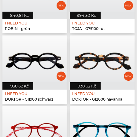
840,81 Kč
994,30 Kč
I NEED YOU
I NEED YOU
ROBIN - grün
TOJA - G79100 rot
938,62 Kč
938,62 Kč
I NEED YOU
I NEED YOU
DOKTOR - G11900 schwarz
DOKTOR - G12000 havanna