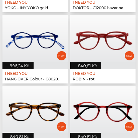
I NEED YOU
I NEED YOU
YOKO - INY YOKO gold
DOKTOR - G12000 havanna
996,24 Kč
840,81 Kč
I NEED YOU
I NEED YOU
HANG OVER Colour - G80200 blau
ROBIN - rot
840,81 Kč
840,81 Kč