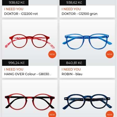
938,62 Kč
938,62 Kč
I NEED YOU
I NEED YOU
DOKTOR - G12200 rot
DOKTOR - G12100 grün
996,24 Kč
840,81 Kč
I NEED YOU
I NEED YOU
HANG OVER Colour - G80300 rot
ROBIN - blau