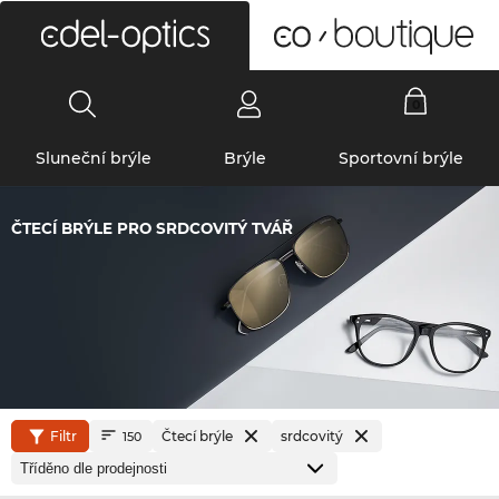
0
Sluneční brýle
Brýle
Sportovní brýle
ČTECÍ BRÝLE PRO SRDCOVITÝ TVÁŘ
Filtr
Čtecí brýle
srdcovitý
150