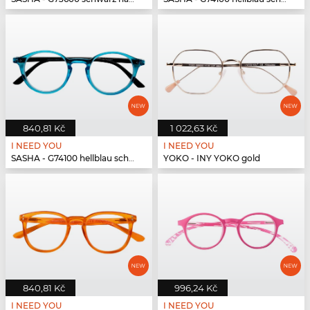
840,81 Kč
1 022,63 Kč
I NEED YOU
I NEED YOU
SASHA - G74100 hellblau schwarz
YOKO - INY YOKO gold
840,81 Kč
996,24 Kč
I NEED YOU
I NEED YOU