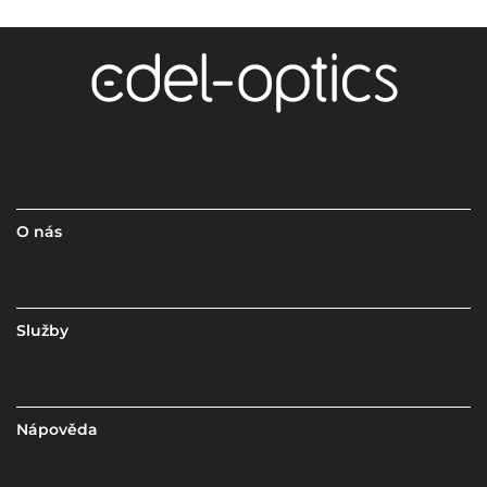
O nás
Služby
Nápověda