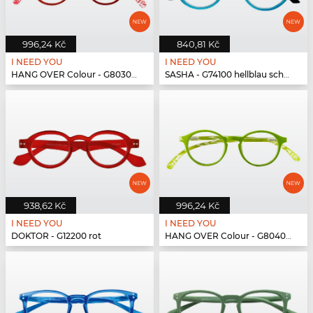
996,24 Kč
840,81 Kč
I NEED YOU
I NEED YOU
HANG OVER Colour - G80300 rot
SASHA - G74100 hellblau schwarz
938,62 Kč
996,24 Kč
I NEED YOU
I NEED YOU
DOKTOR - G12200 rot
HANG OVER Colour - G80400 grün