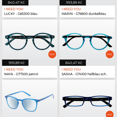
840,47 Kč
993,89 Kč
I NEED YOU
I NEED YOU
LUCKY - G65300 blau
MARIN - G76600 dunkelblau
993,89 Kč
840,47 Kč
I NEED YOU
I NEED YOU
NAYA - G77500 petrol
SASHA - G74100 hellblau schwarz