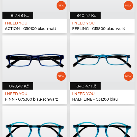
817,48 Kč
840,47 Kč
I NEED YOU
I NEED YOU
ACTION - G50100 blau-matt
FEELING - G15800 blau-weiß
840,47 Kč
840,47 Kč
I NEED YOU
I NEED YOU
FINN - G75300 blau-schwarz
HALF LINE - G31200 blau