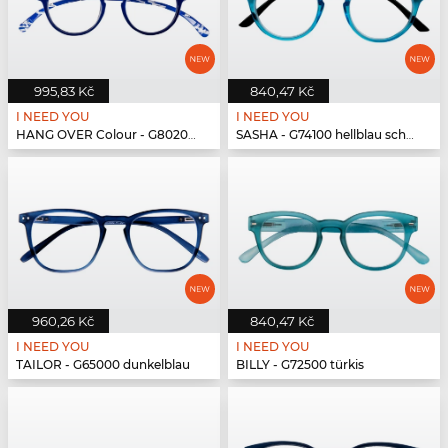
995,83 Kč
840,47 Kč
I NEED YOU
I NEED YOU
HANG OVER Colour - G80200 blau
SASHA - G74100 hellblau schwarz
960,26 Kč
840,47 Kč
I NEED YOU
I NEED YOU
TAILOR - G65000 dunkelblau
BILLY - G72500 türkis