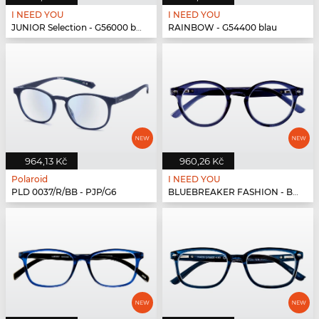
I NEED YOU
I NEED YOU
JUNIOR Selection - G56000 blau-blau
RAINBOW - G54400 blau
964,13 Kč
960,26 Kč
Polaroid
I NEED YOU
PLD 0037/R/BB - PJP/G6
BLUEBREAKER FASHION - BLUEBR Fashion G79700 blau