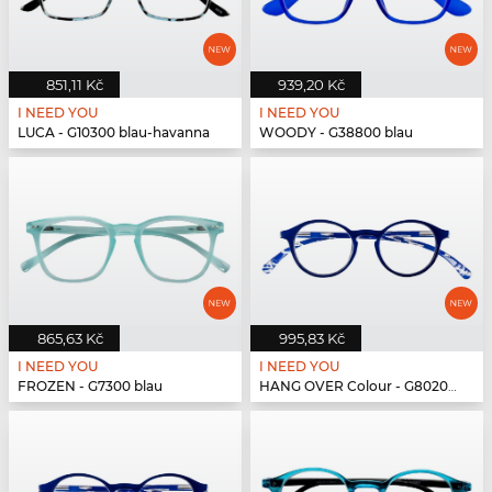
851,11 Kč
939,20 Kč
I NEED YOU
I NEED YOU
LUCA - G10300 blau-havanna
WOODY - G38800 blau
865,63 Kč
995,83 Kč
I NEED YOU
I NEED YOU
FROZEN - G7300 blau
HANG OVER Colour - G80200 blau