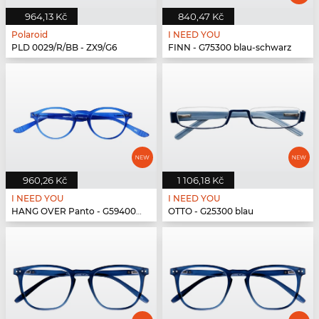
964,13 Kč
840,47 Kč
Polaroid
I NEED YOU
PLD 0029/R/BB - ZX9/G6
FINN - G75300 blau-schwarz
960,26 Kč
1 106,18 Kč
I NEED YOU
I NEED YOU
HANG OVER Panto - G59400 blau
OTTO - G25300 blau