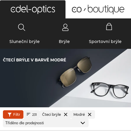
0
Sluneční brýle
Brýle
Sportovní brýle
ČTECÍ BRÝLE V BARVĚ MODRÉ
Filtr
Čtecí brýle
Modré
231