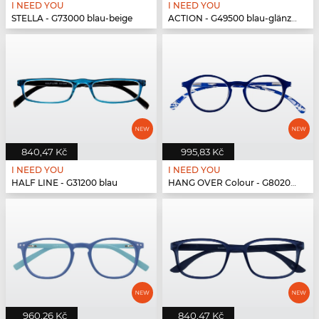
I NEED YOU
I NEED YOU
STELLA - G73000 blau-beige
ACTION - G49500 blau-glänzend
840,47 Kč
995,83 Kč
I NEED YOU
I NEED YOU
HALF LINE - G31200 blau
HANG OVER Colour - G80200 blau
960,26 Kč
840,47 Kč