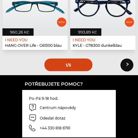
960,26 Kč
993,89 Kč
I NEED YOU
I NEED YOU
HANG OVER Life - G61300 blau
KYLE - G78300 dunkelblau
›
1
/5
POTŘEBUJETE POMOC?
Po-Pá 9-18 hod.
Centrum nápovědy
Odeslat dotaz
+44 330 818 6761