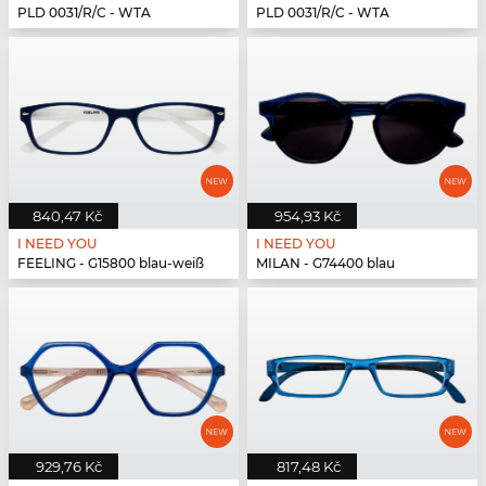
PLD 0031/R/C - WTA
PLD 0031/R/C - WTA
840,47 Kč
954,93 Kč
I NEED YOU
I NEED YOU
FEELING - G15800 blau-weiß
MILAN - G74400 blau
929,76 Kč
817,48 Kč