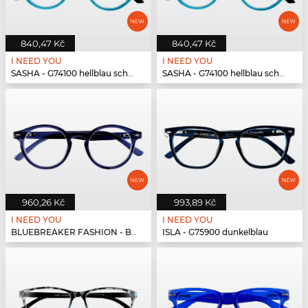
840,47 Kč
840,47 Kč
I NEED YOU
I NEED YOU
SASHA - G74100 hellblau schwarz
SASHA - G74100 hellblau schwarz
960,26 Kč
993,89 Kč
I NEED YOU
I NEED YOU
BLUEBREAKER FASHION - BLUEBR Fashion G79700 blau
ISLA - G75900 dunkelblau