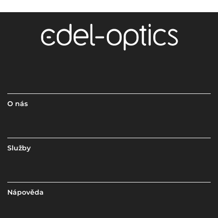
O nás
Služby
Nápověda