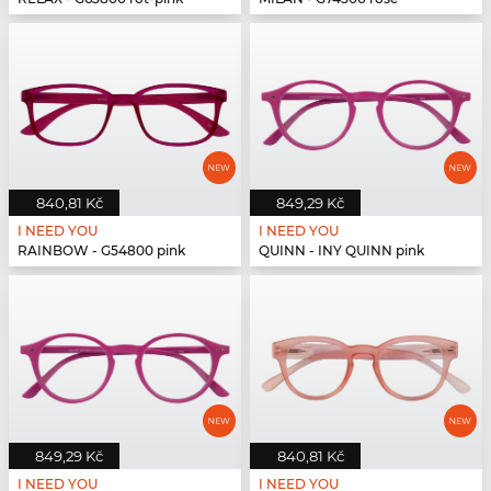
840,81 Kč
849,29 Kč
I NEED YOU
I NEED YOU
RAINBOW - G54800 pink
QUINN - INY QUINN pink
849,29 Kč
840,81 Kč
I NEED YOU
I NEED YOU