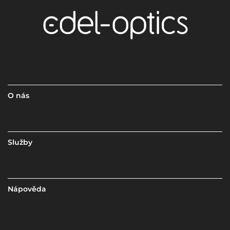
O nás
Služby
Nápověda