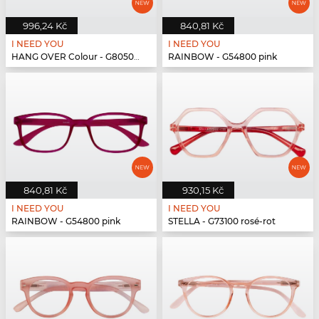
996,24 Kč
840,81 Kč
I NEED YOU
I NEED YOU
HANG OVER Colour - G80500 pink
RAINBOW - G54800 pink
840,81 Kč
930,15 Kč
I NEED YOU
I NEED YOU
RAINBOW - G54800 pink
STELLA - G73100 rosé-rot