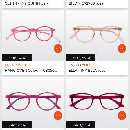
QUINN - INY QUINN pink
BILLY - G72700 rosa
996,24 Kč
903,76 Kč
I NEED YOU
I NEED YOU
HANG OVER Colour - G80500 pink
ELLA - INY ELLA rosé
849,29 Kč
840,81 Kč