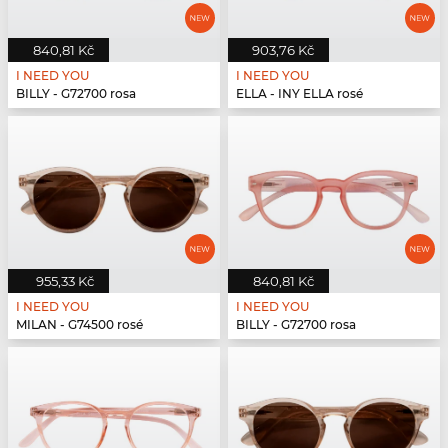
840,81 Kč
903,76 Kč
I NEED YOU
I NEED YOU
BILLY - G72700 rosa
ELLA - INY ELLA rosé
955,33 Kč
840,81 Kč
I NEED YOU
I NEED YOU
MILAN - G74500 rosé
BILLY - G72700 rosa