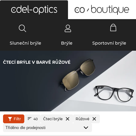
0
Sluneční brýle
Brýle
Sportovní brýle
ČTECÍ BRÝLE V BARVĚ RŮŽOVÉ
Filtr
Čtecí brýle
Růžové
40