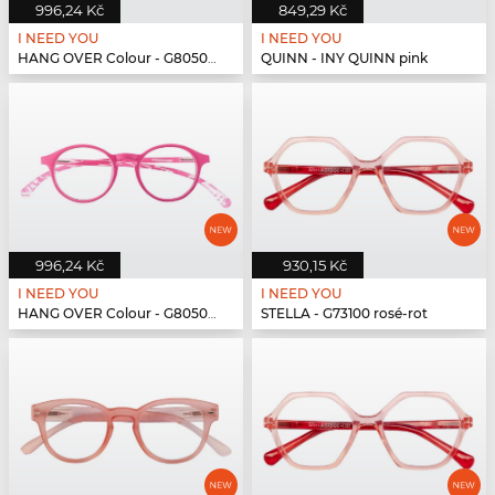
996,24 Kč
849,29 Kč
I NEED YOU
I NEED YOU
HANG OVER Colour - G80500 pink
QUINN - INY QUINN pink
996,24 Kč
930,15 Kč
I NEED YOU
I NEED YOU
HANG OVER Colour - G80500 pink
STELLA - G73100 rosé-rot