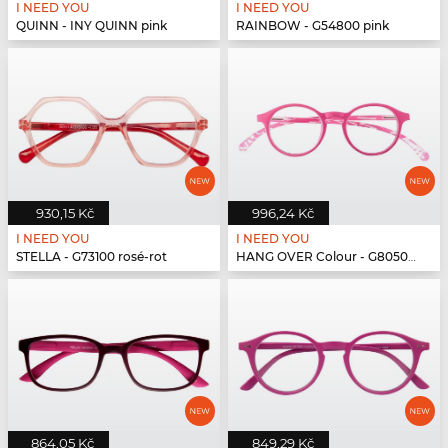
I NEED YOU
I NEED YOU
QUINN - INY QUINN pink
RAINBOW - G54800 pink
930,15 Kč
996,24 Kč
I NEED YOU
I NEED YOU
STELLA - G73100 rosé-rot
HANG OVER Colour - G80500 pink
864,05 Kč
849,29 Kč