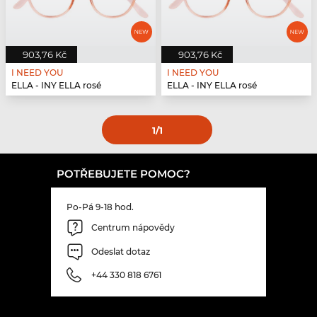
903,76 Kč
903,76 Kč
I NEED YOU
I NEED YOU
ELLA - INY ELLA rosé
ELLA - INY ELLA rosé
1
/1
POTŘEBUJETE POMOC?
Po-Pá 9-18 hod.
Centrum nápovědy
Odeslat dotaz
+44 330 818 6761