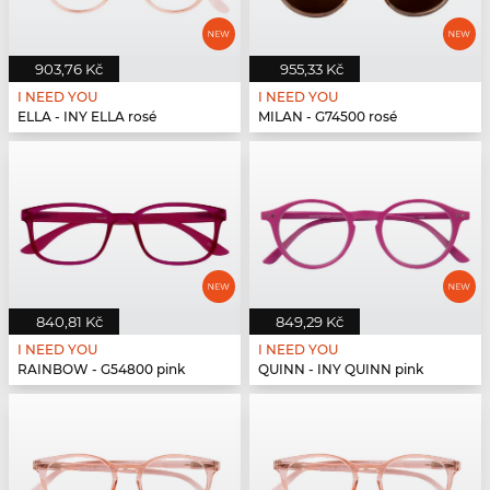
903,76 Kč
955,33 Kč
I NEED YOU
I NEED YOU
ELLA - INY ELLA rosé
MILAN - G74500 rosé
840,81 Kč
849,29 Kč
I NEED YOU
I NEED YOU
RAINBOW - G54800 pink
QUINN - INY QUINN pink