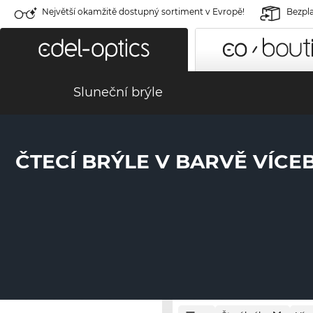
Největší okamžitě dostupný sortiment v Evropě!
Bezpla
Sluneční brýle
ČTECÍ BRÝLE V BARVĚ VÍC