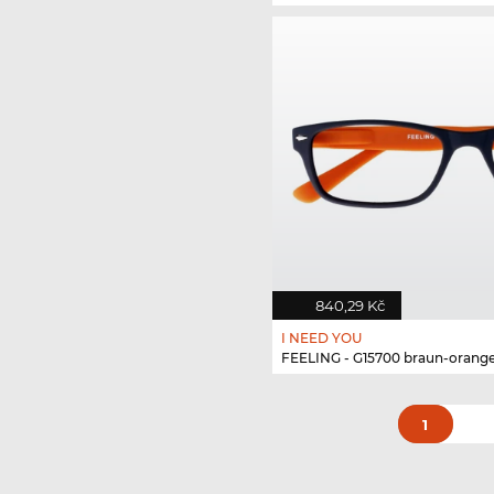
840,29 Kč
I NEED YOU
FEELING - G15700 braun-orang
1