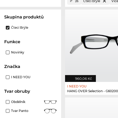
Čtecí brýle
Víc
26
Skupina produktů
Čtecí Brýle
Funkce
Novinky
Značka
I NEED YOU
960,06 Kč
I NEED YOU
Tvar obruby
HANG OVER Selection - G60200
Obdélník
Tvar Panto