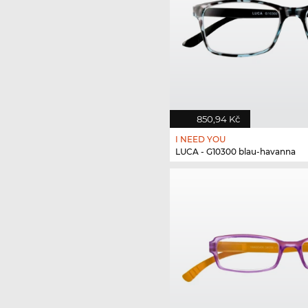
850,94 Kč
I NEED YOU
LUCA - G10300 blau-havanna