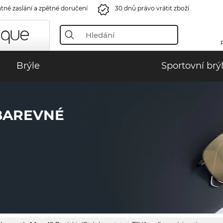
tné zaslání a zpětné doručení
30 dnů právo vrátit zboží
Brýle
Sportovní brý
EBAREVNÉ