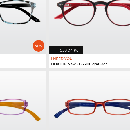
938,04 Kč
I NEED YOU
DOKTOR New - G66100 grau-rot