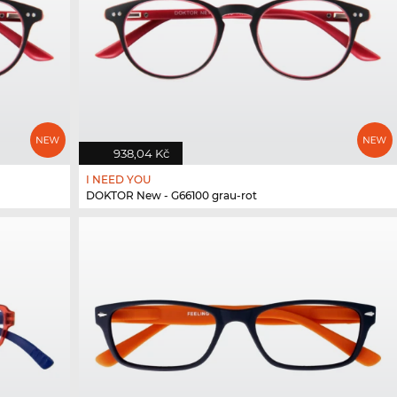
938,04 Kč
I NEED YOU
DOKTOR New - G66100 grau-rot