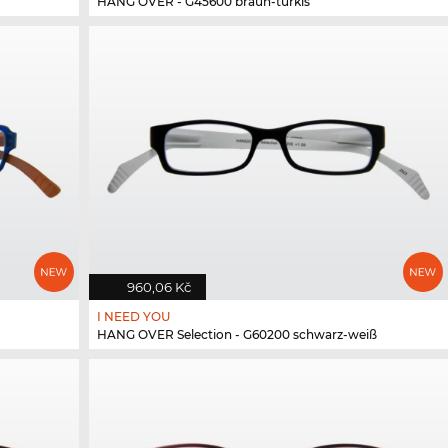
HANG OVER - G45600 braun-türkis
960,06 Kč
I NEED YOU
HANG OVER Selection - G60200 schwarz-weiß