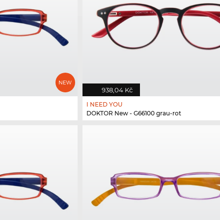
938,04 Kč
I NEED YOU
DOKTOR New - G66100 grau-rot