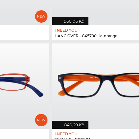
960,06 Kč
I NEED YOU
HANG OVER - G45700 lila-orange
840,29 Kč
I NEED YOU