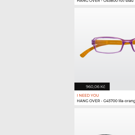
HANG OVER - G45800 rot-blau
960,06 Kč
I NEED YOU
HANG OVER - G45700 lila-oran