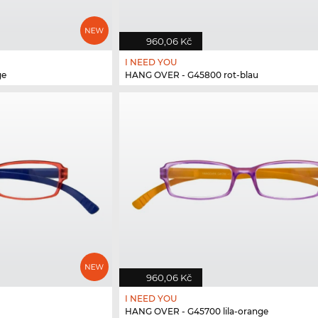
960,06 Kč
I NEED YOU
ge
HANG OVER - G45800 rot-blau
960,06 Kč
I NEED YOU
HANG OVER - G45700 lila-orange