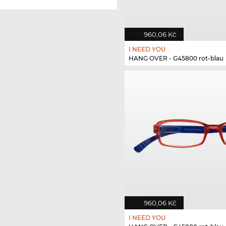
960,06 Kč
I NEED YOU
HANG OVER - G45800 rot-blau
960,06 Kč
I NEED YOU