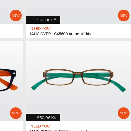
960,06 Kč
I NEED YOU
HANG OVER - G45600 braun-türkis
960,06 Kč
I NEED YOU