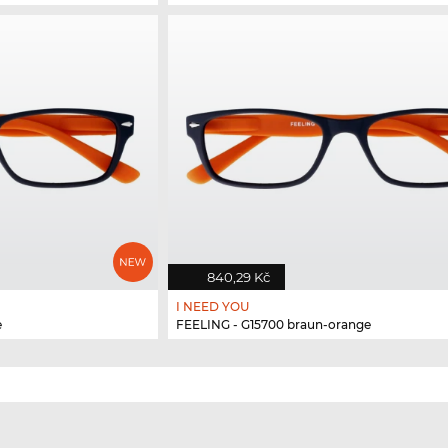
840,29 Kč
I NEED YOU
e
FEELING - G15700 braun-orange