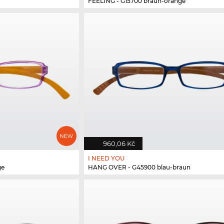
FEELING - G15700 braun-orange
960,06 Kč
I NEED YOU
ge
HANG OVER - G45900 blau-braun