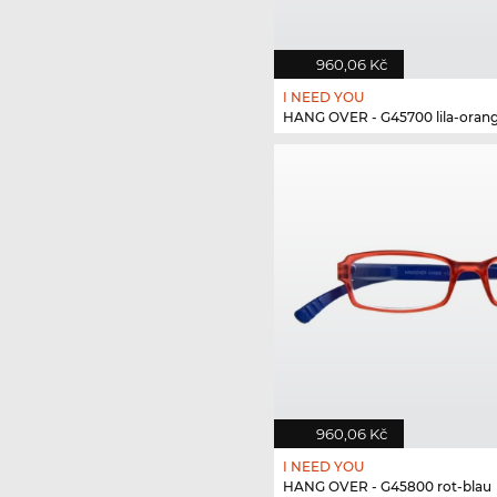
960,06 Kč
I NEED YOU
HANG OVER - G45700 lila-oran
960,06 Kč
I NEED YOU
HANG OVER - G45800 rot-blau