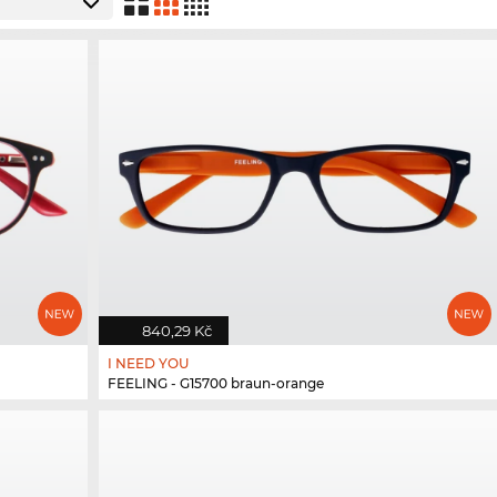
840,29 Kč
I NEED YOU
FEELING - G15700 braun-orange