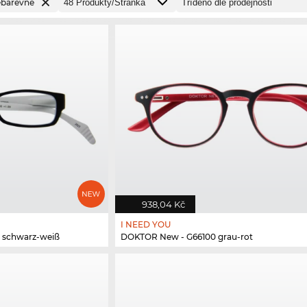
ebarevné
938,04 Kč
I NEED YOU
 schwarz-weiß
DOKTOR New - G66100 grau-rot