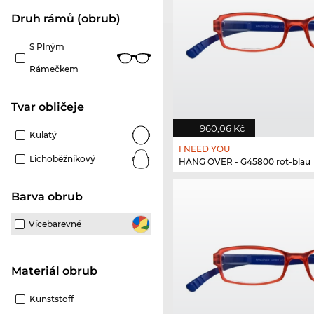
Druh rámů (obrub)
S Plným
Rámečkem
tvar obličeje
960,06 Kč
Kulatý
I NEED YOU
Lichoběžníkový
HANG OVER - G45800 rot-blau
Barva obrub
Vícebarevné
Materiál obrub
Kunststoff