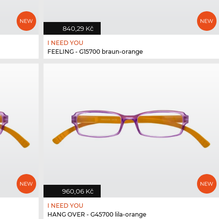
840,29 Kč
I NEED YOU
FEELING - G15700 braun-orange
960,06 Kč
I NEED YOU
HANG OVER - G45700 lila-orange