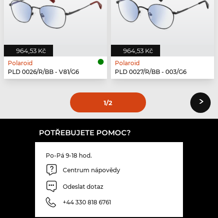
964,53 Kč
964,53 Kč
Polaroid
Polaroid
PLD 0026/R/BB - V81/G6
PLD 0027/R/BB - 003/G6
›
1
/2
POTŘEBUJETE POMOC?
Po-Pá 9-18 hod.
Centrum nápovědy
Odeslat dotaz
+44 330 818 6761