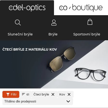
0
Sluneční brýle
Brýle
Sportovní brýle
ČTECÍ BRÝLE Z MATERIÁLU KOV
Filtr
Čtecí brýle
Kov
61