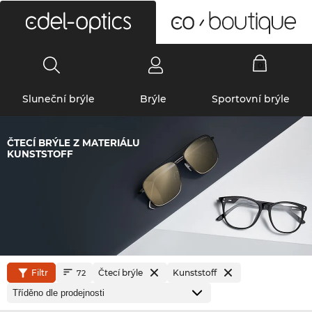
0
Sluneční brýle
Brýle
Sportovní brýle
ČTECÍ BRÝLE Z MATERIÁLU
KUNSTSTOFF
Filtr
Čtecí brýle
Kunststoff
72