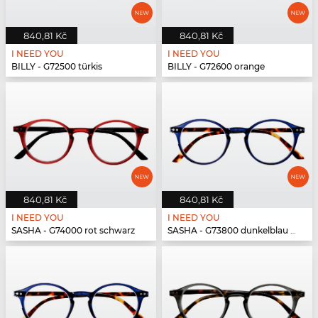
840,81 Kč
840,81 Kč
I NEED YOU
I NEED YOU
BILLY - G72500 türkis
BILLY - G72600 orange
840,81 Kč
840,81 Kč
I NEED YOU
I NEED YOU
SASHA - G74000 rot schwarz
SASHA - G73800 dunkelblau havanna