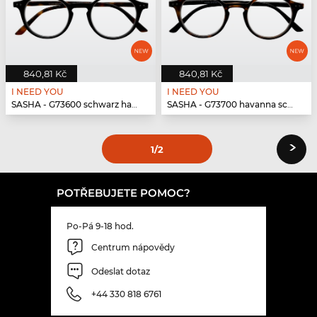
840,81 Kč
840,81 Kč
I NEED YOU
I NEED YOU
SASHA - G73600 schwarz havanna
SASHA - G73700 havanna schwarz
›
1
/2
POTŘEBUJETE POMOC?
Po-Pá 9-18 hod.
Centrum nápovědy
Odeslat dotaz
+44 330 818 6761