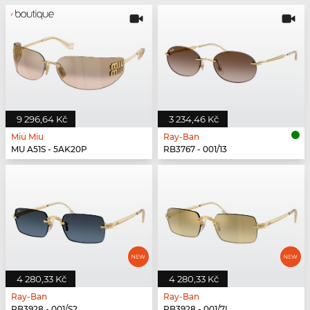
9 296,64 Kč
3 234,46 Kč
Miu Miu
Ray-Ban
MU A51S - 5AK20P
RB3767 - 001/13
4 280,33 Kč
4 280,33 Kč
Ray-Ban
Ray-Ban
RB3928 - 001/S2
RB3928 - 001/7I