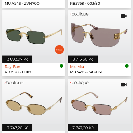
MU A54S - ZVN70O
RB3768 - 003/80
3 892,97 Kč
8 715,60 Kč
Ray-Ban
Miu Miu
RB3928 - 001/71
MU 54YS - 5AK06I
7 747,20 Kč
7 747,20 Kč