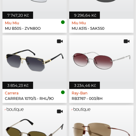
7 747,20 Kč
9 296,64 Kč
Miu Miu
Miu Miu
MU B50S - ZVN80O
MU A51S - 5AK5S0
3 854,23 Kč
3 234,46 Kč
Carrera
Ray-Ban
CARRERA 1070/S - RHL/9O
RB3767 - 003/8H