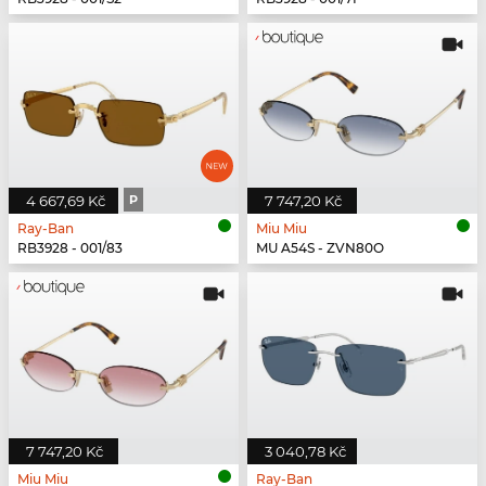
4 667,69 Kč
P
7 747,20 Kč
Ray-Ban
Miu Miu
RB3928 - 001/83
MU A54S - ZVN80O
7 747,20 Kč
3 040,78 Kč
Miu Miu
Ray-Ban