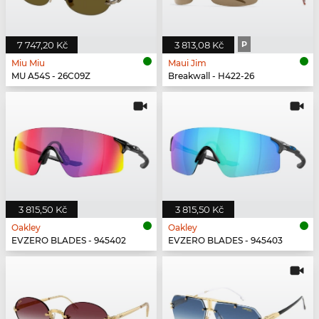
7 747,20 Kč
3 813,08 Kč
P
Miu Miu
Maui Jim
MU A54S - 26C09Z
Breakwall - H422-26
3 815,50 Kč
3 815,50 Kč
Oakley
Oakley
EVZERO BLADES - 945402
EVZERO BLADES - 945403