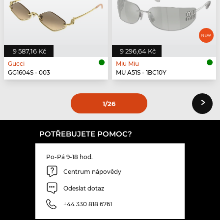
9 587,16 Kč
9 296,64 Kč
Gucci
Miu Miu
GG1604S - 003
MU A51S - 1BC10Y
›
1
/26
POTŘEBUJETE POMOC?
Po-Pá 9-18 hod.
Centrum nápovědy
Odeslat dotaz
+44 330 818 6761