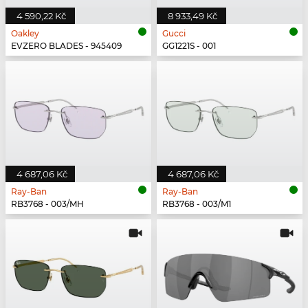
4 590,22 Kč
8 933,49 Kč
Oakley
Gucci
EVZERO BLADES - 945409
GG1221S - 001
4 687,06 Kč
4 687,06 Kč
Ray-Ban
Ray-Ban
RB3768 - 003/MH
RB3768 - 003/M1