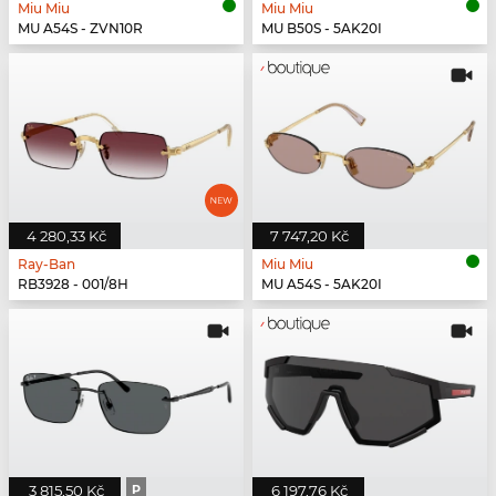
Miu Miu
Miu Miu
MU A54S - ZVN10R
MU B50S - 5AK20I
4 280,33 Kč
7 747,20 Kč
Ray-Ban
Miu Miu
RB3928 - 001/8H
MU A54S - 5AK20I
3 815,50 Kč
P
6 197,76 Kč