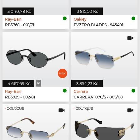
3 040,78 Kč
3 815,50 Kč
Ray-Ban
Oakley
RB3768 - 001/71
EVZERO BLADES - 945401
4 667,69 Kč
P
3 854,23 Kč
Ray-Ban
Carrera
RB3929 - 002/81
CARRERA 1070/S - 80S/08