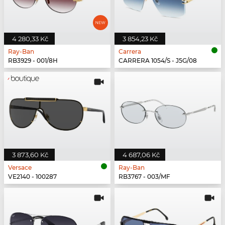
4 280,33 Kč
3 854,23 Kč
Ray-Ban
Carrera
RB3929 - 001/8H
CARRERA 1054/S - J5G/08
3 873,60 Kč
4 687,06 Kč
Versace
Ray-Ban
VE2140 - 100287
RB3767 - 003/MF