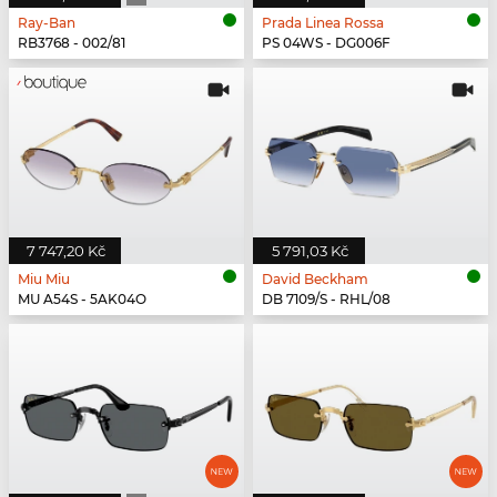
Ray-Ban
Prada Linea Rossa
RB3768 - 002/81
PS 04WS - DG006F
7 747,20 Kč
5 791,03 Kč
Miu Miu
David Beckham
MU A54S - 5AK04O
DB 7109/S - RHL/08