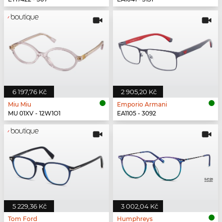
6 197,76 Kč
2 905,20 Kč
Miu Miu
Emporio Armani
MU 01XV - 12W1O1
EA1105 - 3092
5 229,36 Kč
3 002,04 Kč
Tom Ford
Humphreys