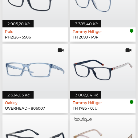
2 905,20 Kč
3 389,40 Kč
Polo
Tommy Hilfiger
PH2126 - 5506
TH 2099 - PJP
2 634,05 Kč
3 002,04 Kč
Oakley
Tommy Hilfiger
OVERHEAD - 806007
TH 1785 - 0JU