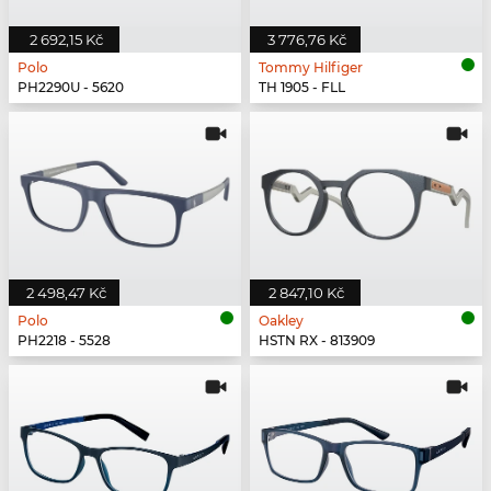
2 692,15 Kč
3 776,76 Kč
Polo
Tommy Hilfiger
PH2290U - 5620
TH 1905 - FLL
2 498,47 Kč
2 847,10 Kč
Polo
Oakley
PH2218 - 5528
HSTN RX - 813909