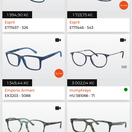
1 994,90 Kč
1 723,75 Kč
Esprit
Esprit
ET17457 - 526
ET17446 - 543
1 549,44 Kč
3 002,04 Kč
Emporio Armani
Humphreys
EK3203 - 5088
HU 581066 - 71