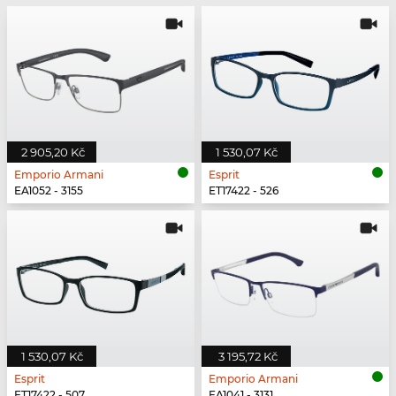
2 905,20 Kč
1 530,07 Kč
Emporio Armani
Esprit
EA1052 - 3155
ET17422 - 526
1 530,07 Kč
3 195,72 Kč
Esprit
Emporio Armani
ET17422 - 507
EA1041 - 3131