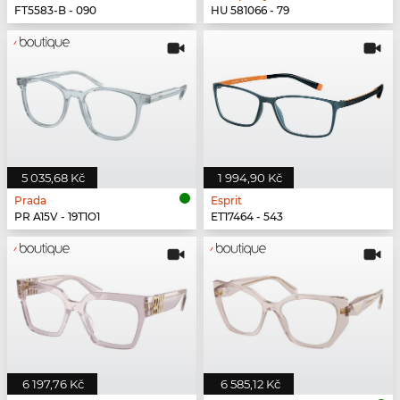
FT5583-B - 090
HU 581066 - 79
5 035,68 Kč
1 994,90 Kč
Prada
Esprit
PR A15V - 19T1O1
ET17464 - 543
6 197,76 Kč
6 585,12 Kč