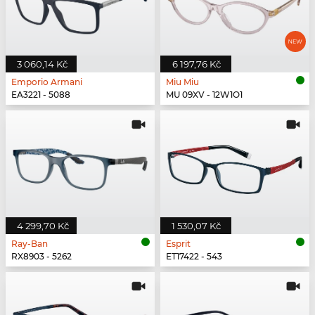
3 060,14 Kč
6 197,76 Kč
Emporio Armani
Miu Miu
EA3221 - 5088
MU 09XV - 12W1O1
4 299,70 Kč
1 530,07 Kč
Ray-Ban
Esprit
RX8903 - 5262
ET17422 - 543