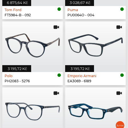
6 875,64 Kč
3 028,67 Kč
Tom Ford
Puma
FT5984-B - 092
PU0064O - 004
3 195,72 Kč
3 195,72 Kč
Polo
Emporio Armani
PH2083 - 5276
EA3069 - 6189