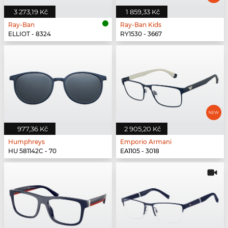
3 273,19 Kč
1 859,33 Kč
Ray-Ban
Ray-Ban Kids
ELLIOT - 8324
RY1530 - 3667
977,36 Kč
2 905,20 Kč
Humphreys
Emporio Armani
HU 581142C - 70
EA1105 - 3018