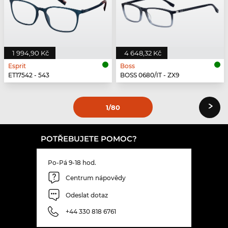
1 994,90 Kč
4 648,32 Kč
Esprit
Boss
ET17542 - 543
BOSS 0680/IT - ZX9
›
1
/80
POTŘEBUJETE POMOC?
Po-Pá 9-18 hod.
Centrum nápovědy
Odeslat dotaz
+44 330 818 6761