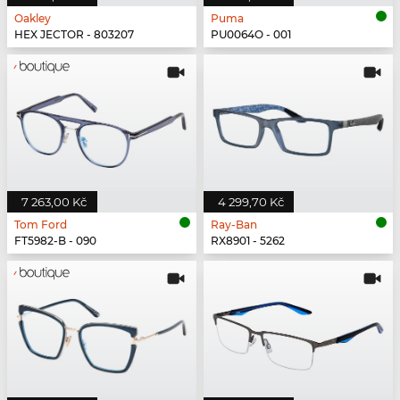
Oakley
Puma
HEX JECTOR - 803207
PU0064O - 001
7 263,00 Kč
4 299,70 Kč
Tom Ford
Ray-Ban
FT5982-B - 090
RX8901 - 5262