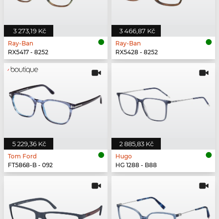
3 273,19 Kč
3 466,87 Kč
Ray-Ban
Ray-Ban
RX5417 - 8252
RX5428 - 8252
5 229,36 Kč
2 885,83 Kč
Tom Ford
Hugo
FT5868-B - 092
HG 1288 - B88