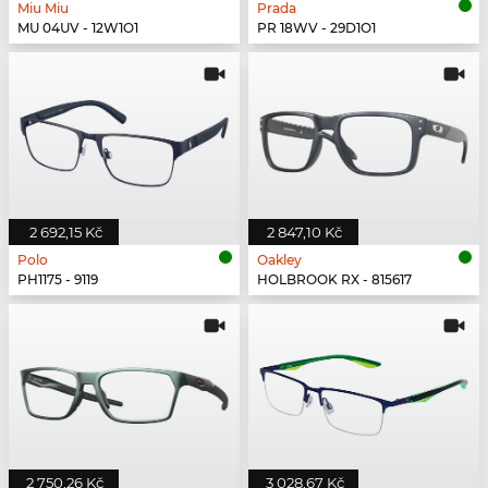
Miu Miu
Prada
MU 04UV - 12W1O1
PR 18WV - 29D1O1
2 692,15 Kč
2 847,10 Kč
Polo
Oakley
PH1175 - 9119
HOLBROOK RX - 815617
2 750,26 Kč
3 028,67 Kč