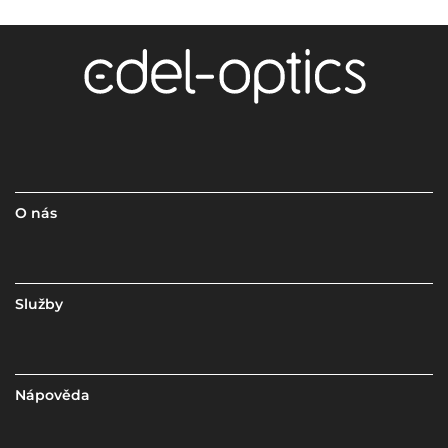
O nás
Služby
Nápověda