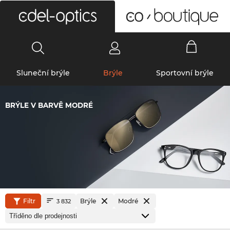
0
Sluneční brýle
Brýle
Sportovní brýle
BRÝLE V BARVĚ MODRÉ
Filtr
Brýle
Modré
3 832