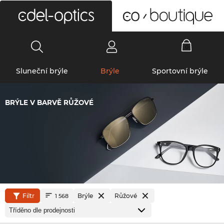
0
Sluneční brýle
Brýle
Sportovní brýle
BRÝLE V BARVĚ RŮŽOVÉ
Filtr
Brýle
Růžové
1 568