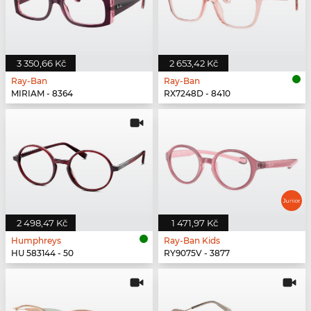
3 350,66 Kč
2 653,42 Kč
Ray-Ban
Ray-Ban
MIRIAM - 8364
RX7248D - 8410
2 498,47 Kč
1 471,97 Kč
Humphreys
Ray-Ban Kids
HU 583144 - 50
RY9075V - 3877