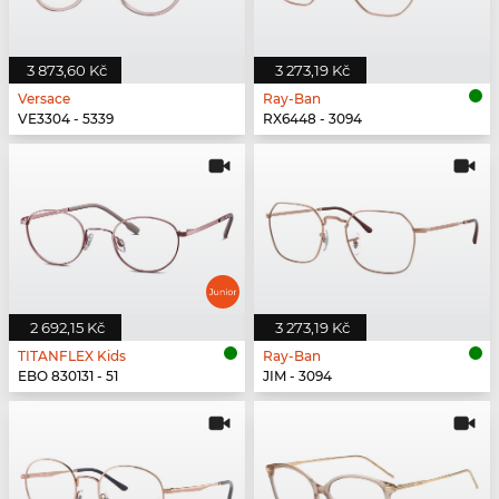
3 873,60 Kč
3 273,19 Kč
Versace
Ray-Ban
VE3304 - 5339
RX6448 - 3094
2 692,15 Kč
3 273,19 Kč
TITANFLEX Kids
Ray-Ban
EBO 830131 - 51
JIM - 3094