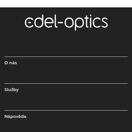
O nás
Služby
Nápověda