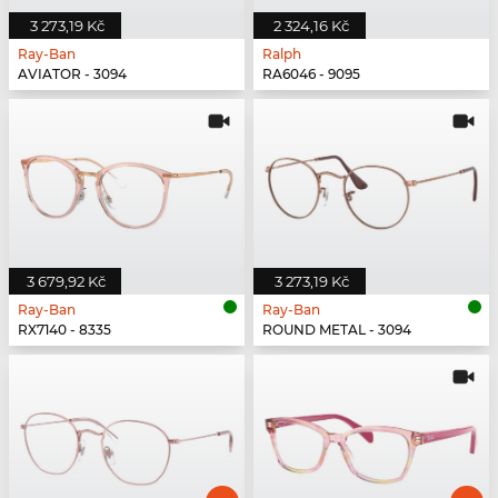
3 273,19 Kč
2 324,16 Kč
Ray-Ban
Ralph
AVIATOR - 3094
RA6046 - 9095
3 679,92 Kč
3 273,19 Kč
Ray-Ban
Ray-Ban
RX7140 - 8335
ROUND METAL - 3094