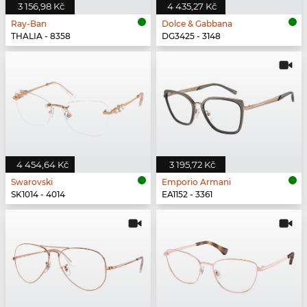
3 156,98 Kč
4 435,27 Kč
Ray-Ban
Dolce & Gabbana
THALIA - 8358
DG3425 - 3148
4 454,64 Kč
3 195,72 Kč
Swarovski
Emporio Armani
SK1014 - 4014
EA1152 - 3361