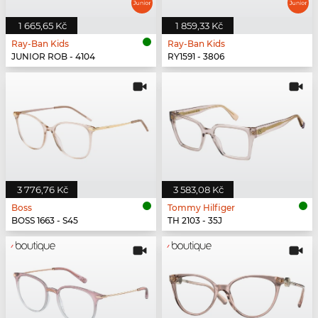
1 665,65 Kč
1 859,33 Kč
Ray-Ban Kids
Ray-Ban Kids
JUNIOR ROB - 4104
RY1591 - 3806
3 776,76 Kč
3 583,08 Kč
Boss
Tommy Hilfiger
BOSS 1663 - S45
TH 2103 - 35J