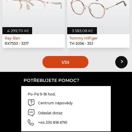
4 299,70 Kč
3 583,08 Kč
Ray-Ban
Tommy Hilfiger
RX7553 - 3217
TH 2056 - 35J
›
1
/33
POTŘEBUJETE POMOC?
Po-Pá 9-18 hod.
Centrum nápovědy
Odeslat dotaz
+44 330 818 6761