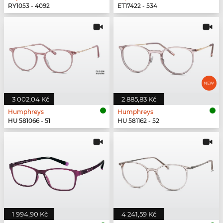
RY1053 - 4092
ET17422 - 534
3 002,04 Kč
2 885,83 Kč
Humphreys
Humphreys
HU 581066 - 51
HU 581162 - 52
1 994,90 Kč
4 241,59 Kč