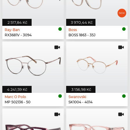
2 517,84 Kč
3 970,44 Kč
Ray-Ban
Boss
RX3681V - 3094
BOSS 1863 - 35J
4 241,59 Kč
3 156,98 Kč
Marc O Polo
Swarovski
MP 502136 - 50
SK1004 - 4014