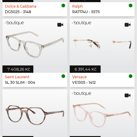
Dolce & Gabbana
Ralph
DG5025 - 3148
RA7174U - 5575
7 408,26 Kč
6 391,44 Kč
Saint Laurent
Versace
SL 30 SLIM - 004
VE1305 - 1412