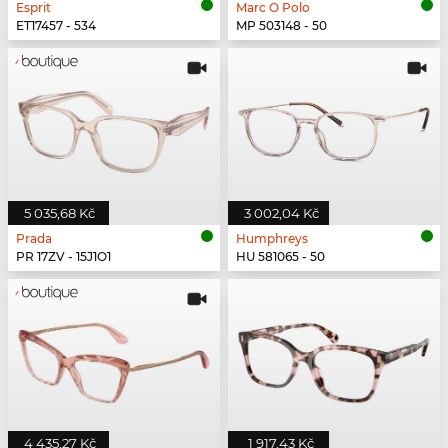
Esprit
Marc O Polo
ET17457 - 534
MP 503148 - 50
5 035,68 Kč
3 002,04 Kč
Prada
Humphreys
PR 17ZV - 15J1O1
HU 581065 - 50
4 435,27 Kč
1 917,43 Kč