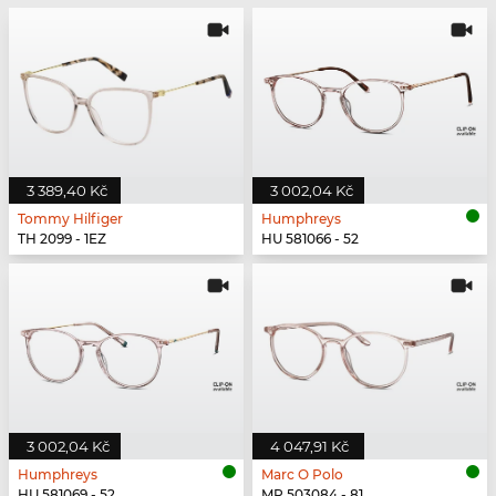
3 389,40 Kč
3 002,04 Kč
Tommy Hilfiger
Humphreys
TH 2099 - 1EZ
HU 581066 - 52
3 002,04 Kč
4 047,91 Kč
Humphreys
Marc O Polo
HU 581069 - 52
MP 503084 - 81