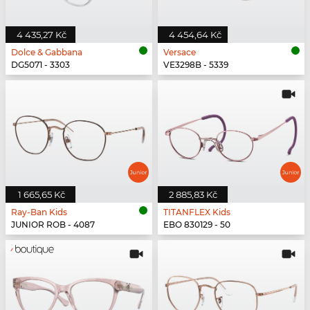
4 435,27 Kč
4 454,64 Kč
Dolce & Gabbana
Versace
DG5071 - 3303
VE3298B - 5339
1 665,65 Kč
2 885,83 Kč
Ray-Ban Kids
TITANFLEX Kids
JUNIOR ROB - 4087
EBO 830129 - 50