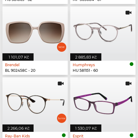
1 101,07 Kč
2 885,83 Kč
Brendel
Humphreys
BL 902458C - 20
HU 581151 - 60
2 266,06 Kč
1 530,07 Kč
Ray-Ban Kids
Esprit