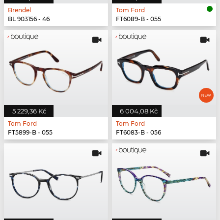
Brendel
Tom Ford
BL 903156 - 46
FT6089-B - 055
5 229,36 Kč
6 004,08 Kč
Tom Ford
Tom Ford
FT5899-B - 055
FT6083-B - 056