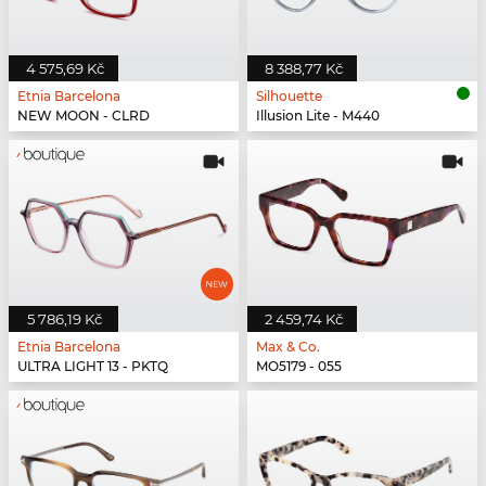
4 575,69 Kč
8 388,77 Kč
Etnia Barcelona
Silhouette
NEW MOON - CLRD
Illusion Lite - M440
5 786,19 Kč
2 459,74 Kč
Etnia Barcelona
Max & Co.
ULTRA LIGHT 13 - PKTQ
MO5179 - 055