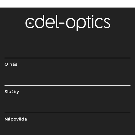
O nás
Služby
Nápověda