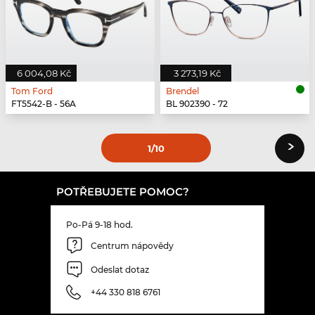
6 004,08 Kč
3 273,19 Kč
Tom Ford
Brendel
FT5542-B - 56A
BL 902390 - 72
›
1
/10
POTŘEBUJETE POMOC?
Po-Pá 9-18 hod.
Centrum nápovědy
Odeslat dotaz
+44 330 818 6761