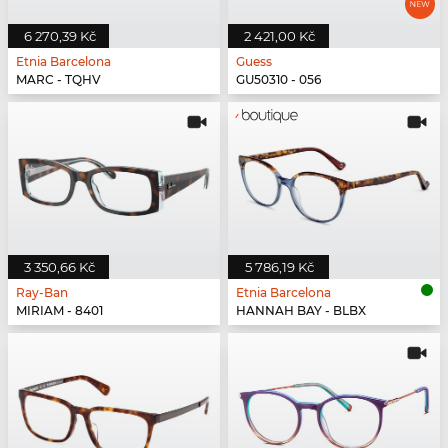
6 270,39 Kč
2 421,00 Kč
Etnia Barcelona
Guess
MARC - TQHV
GU50310 - 056
3 350,66 Kč
5 786,19 Kč
Ray-Ban
Etnia Barcelona
MIRIAM - 8401
HANNAH BAY - BLBX