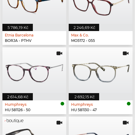
5 786,19 Kč
2 246,69 Kč
Etnia Barcelona
Max & Co.
BORJA - PTHV
MO5172 - 055
2 614,68 Kč
2 692,15 Kč
Humphreys
Humphreys
HU 581126 - 50
HU 581130 - 47