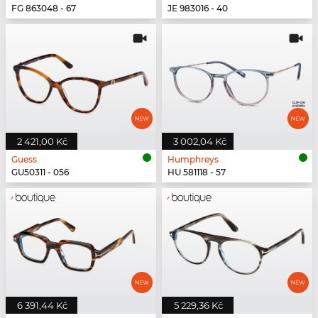
FG 863048 - 67
JE 983016 - 40
2 421,00 Kč
3 002,04 Kč
Guess
Humphreys
GU50311 - 056
HU 581118 - 57
6 391,44 Kč
5 229,36 Kč