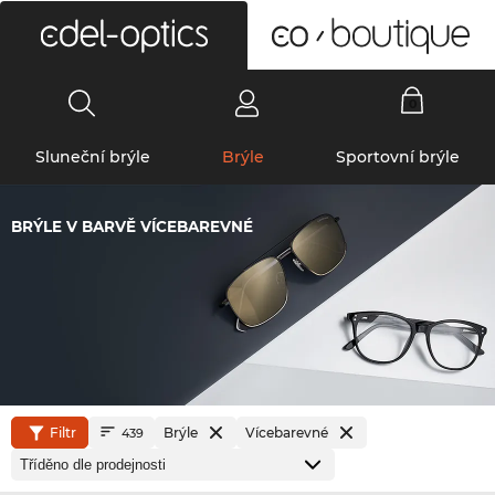
0
Sluneční brýle
Brýle
Sportovní brýle
BRÝLE V BARVĚ VÍCEBAREVNÉ
Filtr
Brýle
Vícebarevné
439