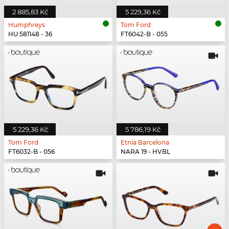
2 885,83 Kč
5 229,36 Kč
Humphreys
Tom Ford
HU 581148 - 36
FT6042-B - 055
5 229,36 Kč
5 786,19 Kč
Tom Ford
Etnia Barcelona
FT6032-B - 056
NARA 19 - HVBL