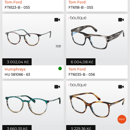
Tom Ford
Tom Ford
FT6123-B - 055
FT6118-B - 055
3 002,04 Kč
6 004,08 Kč
Humphreys
Tom Ford
HU 581066 - 63
FT6035-B - 056
3 660,55 Kč
5 229,36 Kč