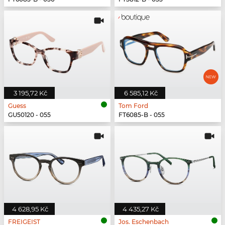
3 195,72 Kč
6 585,12 Kč
Guess
Tom Ford
GU50120 - 055
FT6085-B - 055
4 628,95 Kč
4 435,27 Kč
FREIGEIST
Jos. Eschenbach