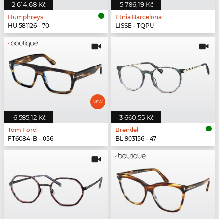
2 614,68 Kč
5 786,19 Kč
Humphreys
Etnia Barcelona
HU 581126 - 70
LISSE - TQPU
6 585,12 Kč
3 660,55 Kč
Tom Ford
Brendel
FT6084-B - 056
BL 903156 - 47