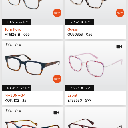
6 875,64 Kč
2 324,16 Kč
Tom Ford
Guess
FT6124-B - 055
GU50353 - 056
10 894,50 Kč
2 362,90 Kč
MASUNAGA
Esprit
KOKI102 - 35
ET33530 - 577