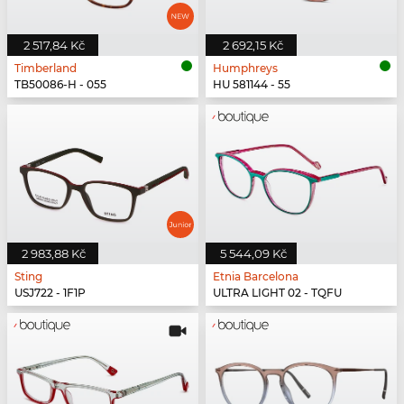
2 517,84 Kč
2 692,15 Kč
Timberland
Humphreys
TB50086-H - 055
HU 581144 - 55
2 983,88 Kč
5 544,09 Kč
Sting
Etnia Barcelona
USJ722 - 1F1P
ULTRA LIGHT 02 - TQFU