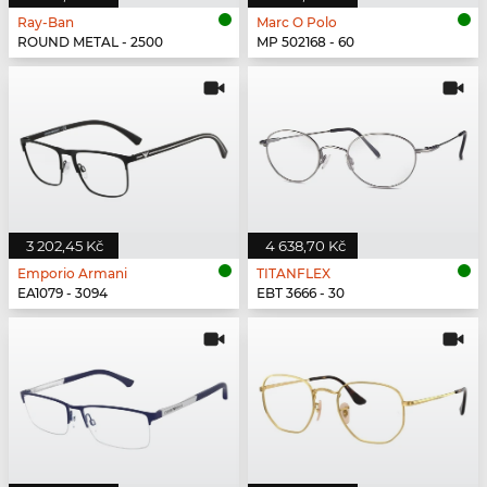
Ray-Ban
Marc O Polo
ROUND METAL - 2500
MP 502168 - 60
3 202,45 Kč
4 638,70 Kč
Emporio Armani
TITANFLEX
EA1079 - 3094
EBT 3666 - 30