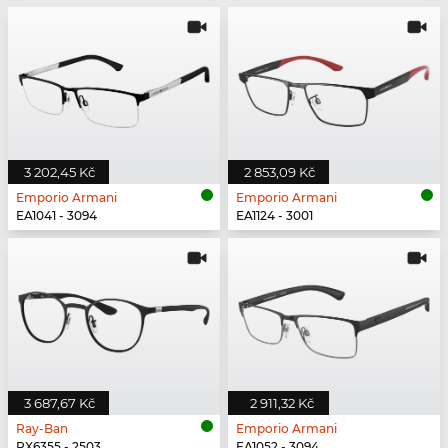
3 202,45 Kč
2 853,09 Kč
Emporio Armani
Emporio Armani
EA1041 - 3094
EA1124 - 3001
3 687,67 Kč
2 911,32 Kč
Ray-Ban
Emporio Armani
RX6355 - 2503
EA1052 - 3094