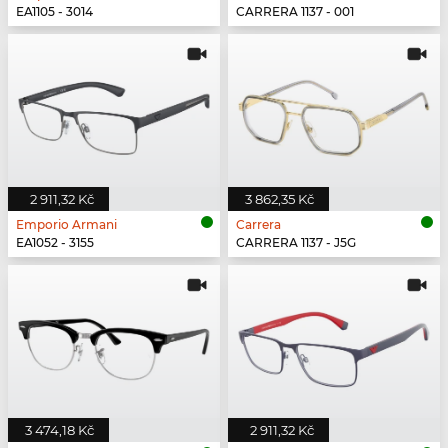
EA1105 - 3014
CARRERA 1137 - 001
2 911,32 Kč
3 862,35 Kč
Emporio Armani
Carrera
EA1052 - 3155
CARRERA 1137 - J5G
3 474,18 Kč
2 911,32 Kč