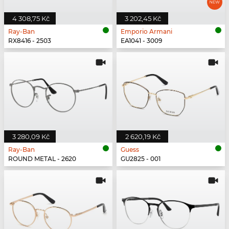
4 308,75 Kč
3 202,45 Kč
Ray-Ban
Emporio Armani
RX8416 - 2503
EA1041 - 3009
3 280,09 Kč
2 620,19 Kč
Ray-Ban
Guess
ROUND METAL - 2620
GU2825 - 001