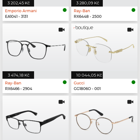
3 202,45 Kč
3 280,09 Kč
Emporio Armani
Ray-Ban
EA1041 - 3131
RX6448 - 2500
3 474,18 Kč
10 044,05 Kč
Ray-Ban
Gucci
RX6466 - 2904
GG1806O - 001