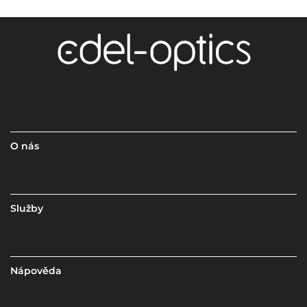
O nás
Služby
Nápověda