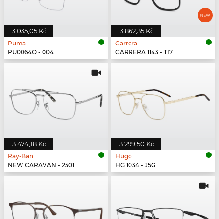
3 035,05 Kč
3 862,35 Kč
Puma
Carrera
PU0064O - 004
CARRERA 1143 - TI7
3 474,18 Kč
3 299,50 Kč
Ray-Ban
Hugo
NEW CARAVAN - 2501
HG 1034 - J5G