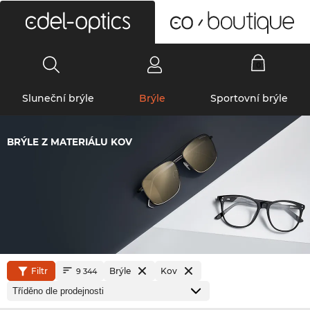
0
Sluneční brýle
Brýle
Sportovní brýle
BRÝLE Z MATERIÁLU KOV
Filtr
Brýle
Kov
9 344