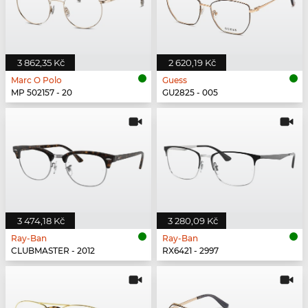
3 862,35 Kč
2 620,19 Kč
Marc O Polo
Guess
MP 502157 - 20
GU2825 - 005
3 474,18 Kč
3 280,09 Kč
Ray-Ban
Ray-Ban
CLUBMASTER - 2012
RX6421 - 2997