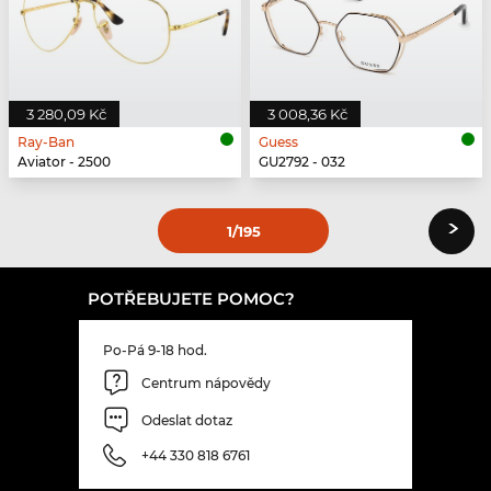
3 280,09 Kč
3 008,36 Kč
Ray-Ban
Guess
Aviator - 2500
GU2792 - 032
›
1
/195
POTŘEBUJETE POMOC?
Po-Pá 9-18 hod.
Centrum nápovědy
Odeslat dotaz
+44 330 818 6761