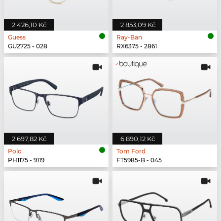
2 426,10 Kč
2 853,09 Kč
Guess
Ray-Ban
GU2725 - 028
RX6375 - 2861
2 697,82 Kč
6 890,12 Kč
Polo
Tom Ford
PH1175 - 9119
FT5985-B - 045