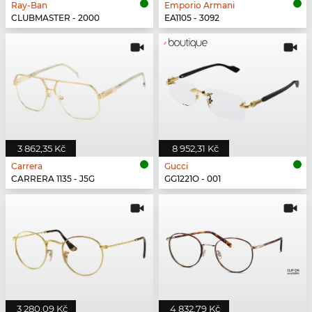
Ray-Ban
Emporio Armani
CLUBMASTER - 2000
EA1105 - 3092
3 862,35 Kč
8 952,31 Kč
Carrera
Gucci
CARRERA 1135 - J5G
GG1221O - 001
3 280,09 Kč
4 832,79 Kč