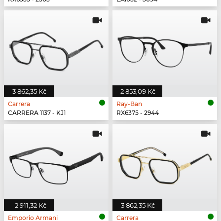
3 862,35 Kč
2 853,09 Kč
Carrera
Ray-Ban
CARRERA 1137 - KJ1
RX6375 - 2944
2 911,32 Kč
3 862,35 Kč
Emporio Armani
Carrera