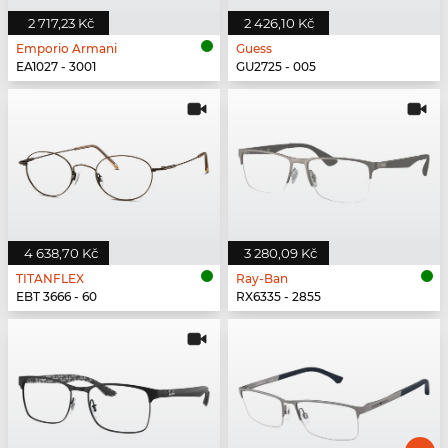
2 717,23 Kč
2 426,10 Kč
Emporio Armani
Guess
EA1027 - 3001
GU2725 - 005
4 638,70 Kč
3 280,09 Kč
TITANFLEX
Ray-Ban
EBT 3666 - 60
RX6335 - 2855