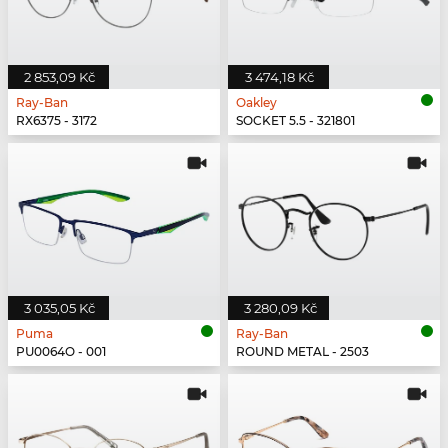
2 853,09 Kč
3 474,18 Kč
Ray-Ban
Oakley
RX6375 - 3172
SOCKET 5.5 - 321801
3 035,05 Kč
3 280,09 Kč
Puma
Ray-Ban
PU0064O - 001
ROUND METAL - 2503