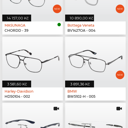
14 157,00 Kč
10 890,00 Kč
MASUNAGA
Bottega Veneta
CHORDD - 39
BV1427OA - 004
3 581,60 Kč
3 891,36 Kč
Harley-Davidson
BMW
HD50104 - 002
BW5102-H - 005