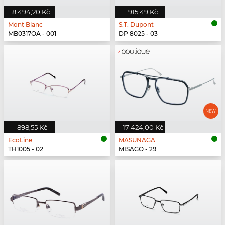
8 494,20 Kč
915,49 Kč
Mont Blanc
S.T. Dupont
MB0317OA - 001
DP 8025 - 03
898,55 Kč
17 424,00 Kč
EcoLine
MASUNAGA
TH1005 - 02
MISAGO - 29