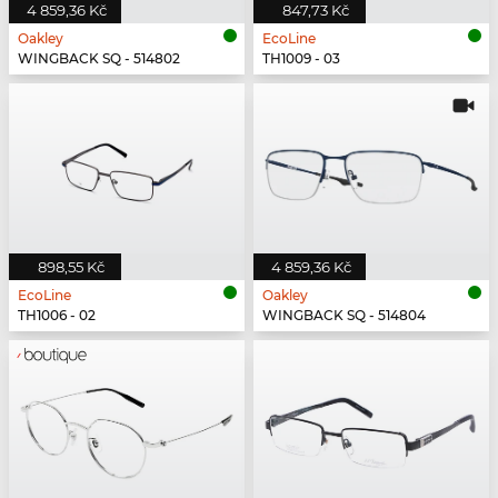
4 859,36 Kč
847,73 Kč
Oakley
EcoLine
WINGBACK SQ - 514802
TH1009 - 03
898,55 Kč
4 859,36 Kč
EcoLine
Oakley
TH1006 - 02
WINGBACK SQ - 514804