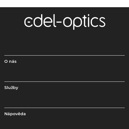
O nás
Služby
Nápověda