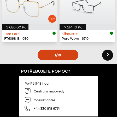
9 680,00 Kč
7 514,10 Kč
Tom Ford
Silhouette
FT6098-B - 030
Pure Wave - 6510
›
1
/10
POTŘEBUJETE POMOC?
Po-Pá 9-18 hod.
Centrum nápovědy
Odeslat dotaz
+44 330 818 6761