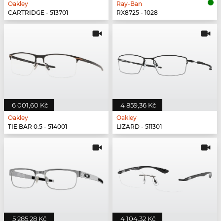
Oakley
Ray-Ban
CARTRIDGE - 513701
RX8725 - 1028
6 001,60 Kč
4 859,36 Kč
Oakley
Oakley
TIE BAR 0.5 - 514001
LIZARD - 511301
5 285,28 Kč
4 104,32 Kč