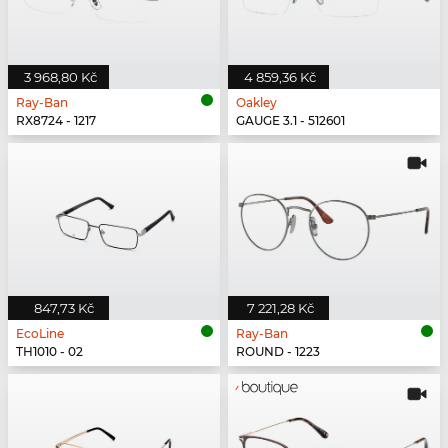
3 968,80 Kč
4 859,36 Kč
Ray-Ban
Oakley
RX8724 - 1217
GAUGE 3.1 - 512601
847,73 Kč
7 221,28 Kč
EcoLine
Ray-Ban
TH1010 - 02
ROUND - 1223