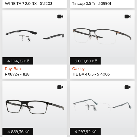
WIRE TAP 2.0 RX - 515203
Tincup 0.5 Ti - 509901
4 104,32 Kč
6 001,60 Kč
Ray-Ban
Oakley
RX8724 - 1128
TIE BAR 0.5 - 514003
4 859,36 Kč
4 297,92 Kč