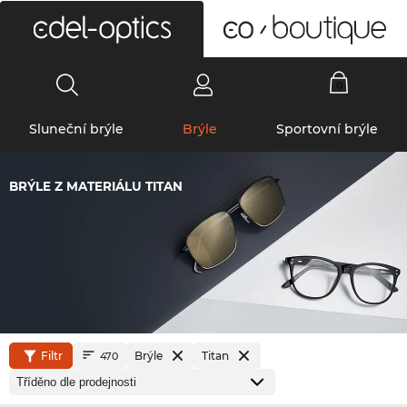
0
Sluneční brýle
Brýle
Sportovní brýle
BRÝLE Z MATERIÁLU TITAN
Filtr
Brýle
Titan
470