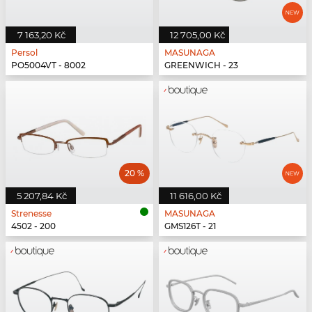
7 163,20 Kč
12 705,00 Kč
Persol
MASUNAGA
PO5004VT - 8002
GREENWICH - 23
20 %
5 207,84 Kč
11 616,00 Kč
Strenesse
MASUNAGA
4502 - 200
GMS126T - 21