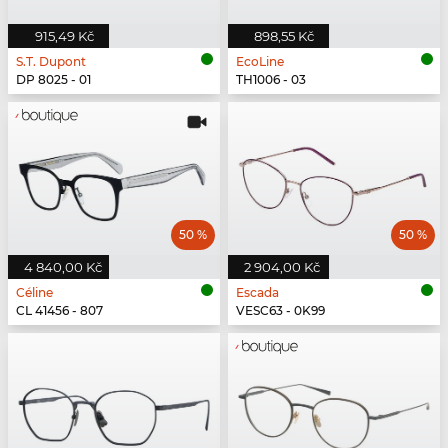
915,49 Kč
898,55 Kč
S.T. Dupont
EcoLine
DP 8025 - 01
TH1006 - 03
50 %
50 %
4 840,00 Kč
2 904,00 Kč
Céline
Escada
CL 41456 - 807
VESC63 - 0K99