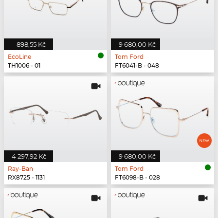
898,55 Kč
9 680,00 Kč
EcoLine
Tom Ford
TH1006 - 01
FT6041-B - 048
4 297,92 Kč
9 680,00 Kč
Ray-Ban
Tom Ford
RX8725 - 1131
FT6098-B - 028