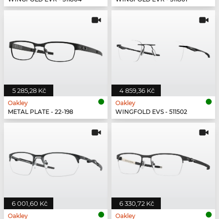
5 285,28 Kč
4 859,36 Kč
Oakley
Oakley
METAL PLATE - 22-198
WINGFOLD EVS - 511502
6 001,60 Kč
6 330,72 Kč
Oakley
Oakley