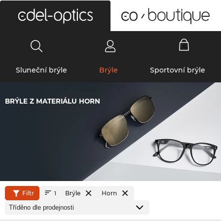
0
Sluneční brýle
Brýle
Sportovní brýle
BRÝLE Z MATERIÁLU HORN
Filtr
Brýle
Horn
1