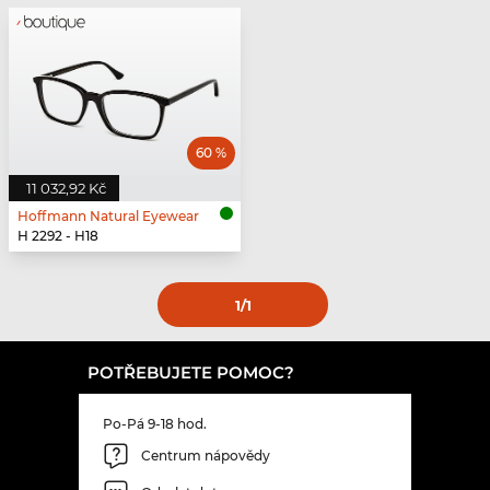
60 %
11 032,92 Kč
Hoffmann Natural Eyewear
H 2292 - H18
1
/1
POTŘEBUJETE POMOC?
Po-Pá 9-18 hod.
Centrum nápovědy