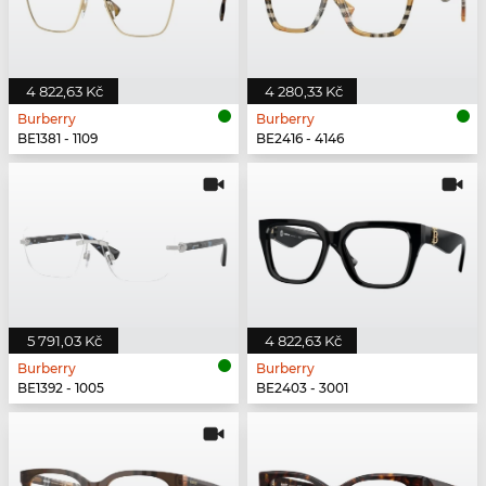
4 822,63 Kč
4 280,33 Kč
Burberry
Burberry
BE1381 - 1109
BE2416 - 4146
5 791,03 Kč
4 822,63 Kč
Burberry
Burberry
BE1392 - 1005
BE2403 - 3001