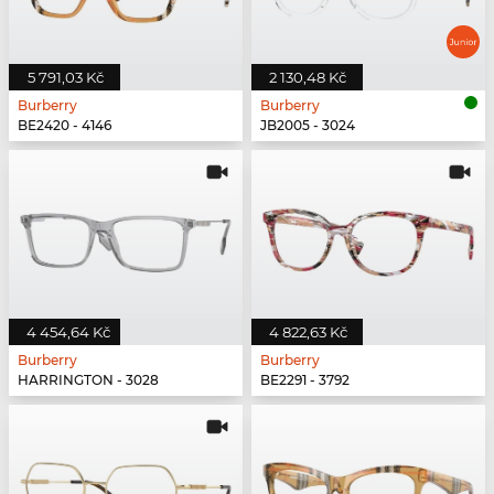
5 791,03 Kč
2 130,48 Kč
Burberry
Burberry
BE2420 - 4146
JB2005 - 3024
4 454,64 Kč
4 822,63 Kč
Burberry
Burberry
HARRINGTON - 3028
BE2291 - 3792