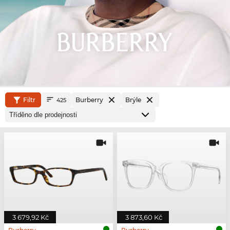
Filtr
Burberry
Brýle
425
3 679,92 Kč
3 873,60 Kč