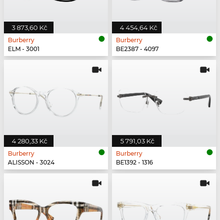
3 873,60 Kč
4 454,64 Kč
Burberry
Burberry
ELM - 3001
BE2387 - 4097
4 280,33 Kč
5 791,03 Kč
Burberry
Burberry
ALISSON - 3024
BE1392 - 1316