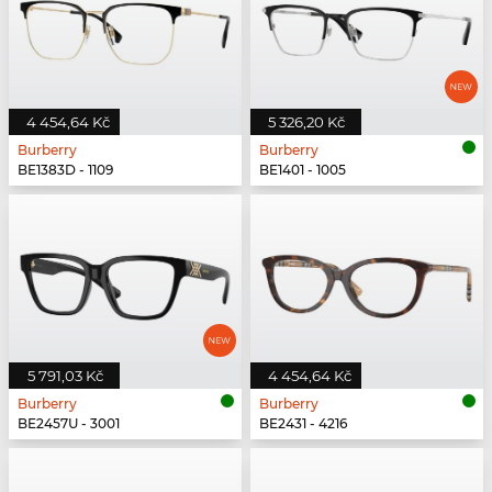
4 454,64 Kč
5 326,20 Kč
Burberry
Burberry
BE1383D - 1109
BE1401 - 1005
5 791,03 Kč
4 454,64 Kč
Burberry
Burberry
BE2457U - 3001
BE2431 - 4216