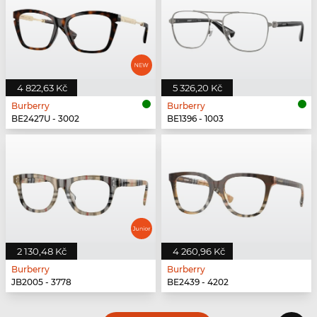
4 822,63 Kč
5 326,20 Kč
Burberry
Burberry
BE2427U - 3002
BE1396 - 1003
2 130,48 Kč
4 260,96 Kč
Burberry
Burberry
JB2005 - 3778
BE2439 - 4202