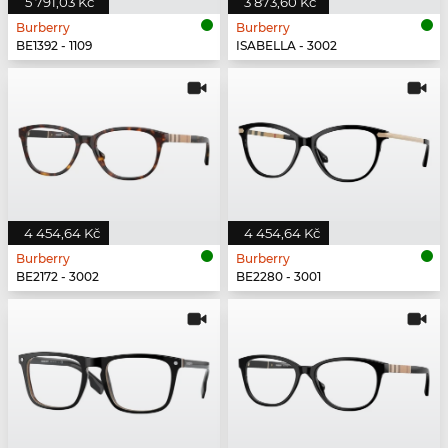
5 791,03 Kč
3 873,60 Kč
Burberry
Burberry
BE1392 - 1109
ISABELLA - 3002
4 454,64 Kč
4 454,64 Kč
Burberry
Burberry
BE2172 - 3002
BE2280 - 3001