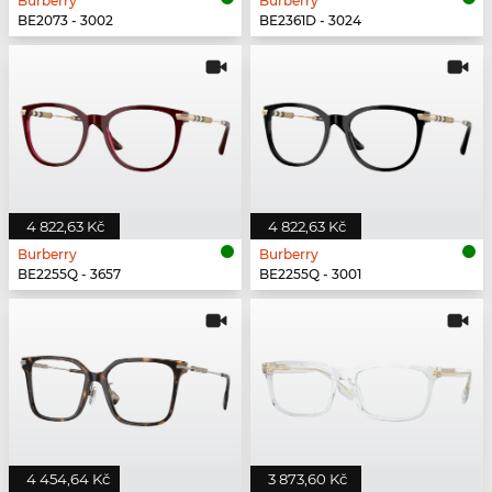
Burberry
Burberry
BE2073 - 3002
BE2361D - 3024
4 822,63 Kč
4 822,63 Kč
Burberry
Burberry
BE2255Q - 3657
BE2255Q - 3001
4 454,64 Kč
3 873,60 Kč