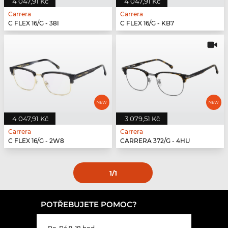
4 047,91 Kč
4 047,91 Kč
Carrera
Carrera
C FLEX 16/G - 38I
C FLEX 16/G - KB7
4 047,91 Kč
3 079,51 Kč
Carrera
Carrera
C FLEX 16/G - 2W8
CARRERA 372/G - 4HU
1
/1
POTŘEBUJETE POMOC?