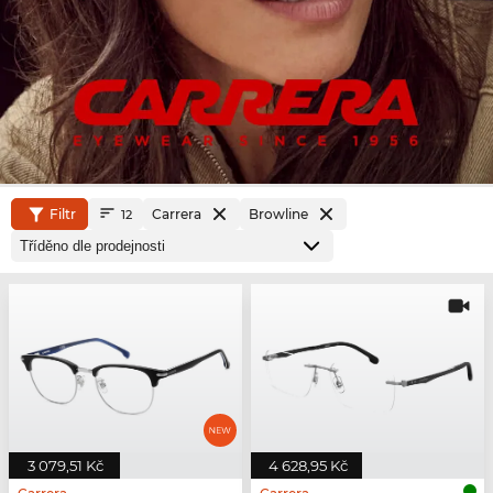
Filtr
Carrera
Browline
12
3 079,51 Kč
4 628,95 Kč