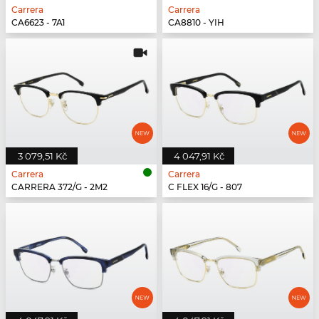
Carrera
Carrera
CA6623 - 7A1
CA8810 - YIH
3 079,51 Kč
4 047,91 Kč
Carrera
Carrera
CARRERA 372/G - 2M2
C FLEX 16/G - 807