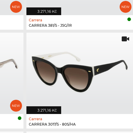
3 271,16 Kč
Carrera
CARRERA 381/S - J5G/IR
3 271,16 Kč
Carrera
CARRERA 3017/S - 80S/HA