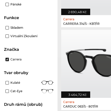
Pánské
2 690,48 Kč
Funkce
Carrera
CARRERA 314/S - KB7/IR
Skladem
Virtuální Zkoušení
Značka
Carrera
Tvar obruby
Kulaté
Cat-Eye
3 464,72 Kč
Carrera
Druh rámů (obrub)
CARDUC 063/S - 807/IR