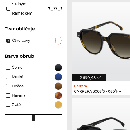
S Plným
Rámečkem
tvar obličeje
Čtvercový
Barva obrub
Černé
Modré
2 690,48 Kč
Hnědé
Carrera
CARRERA 3068/S - 086/HA
Havana
Zlaté