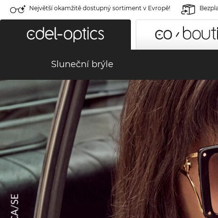
Největší okamžitě dostupný sortiment v Evropě!
Bezpla
Sluneční brýle