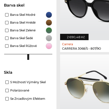
Barva skel
Barva Skel Modré
Barva Skel Hnědé
Barva Skel Zelené
2 690,48 Kč
Barva Skel Šedé
Carrera
Barva Skel Růžové
CARRERA 3068/S - 807/9O
Skla
S Možností Výměny Skel
Polarizované
Se Zrcadlovým Efektem