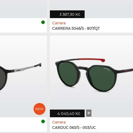
3 387,30 Kč
Carrera
CARRERA 5046/S - 807/QT
4 045,40 Kč
P
Carrera
CARDUC 063/S - 003/UC