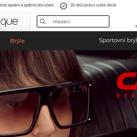
tné zaslání a zpětné doručení
30 dnů právo vrátit zboží
Sportovní brý
Brýle