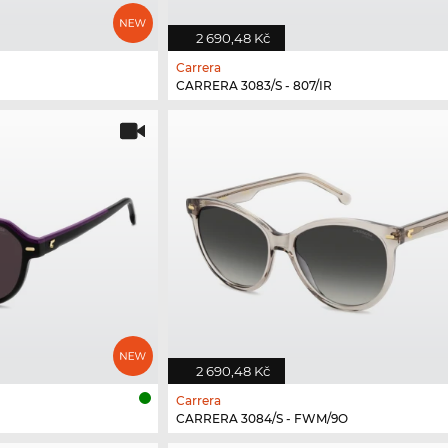
2 690,48 Kč
Carrera
CARRERA 3083/S - 807/IR
2 690,48 Kč
Carrera
CARRERA 3084/S - FWM/9O