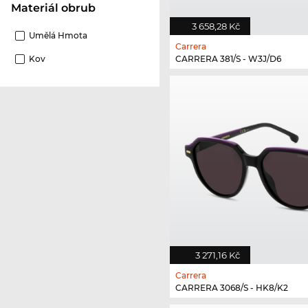
Materiál obrub
3 658,28 Kč
Umělá Hmota
Carrera
CARRERA 381/S - W3J/D6
Kov
3 271,16 Kč
Carrera
CARRERA 3068/S - HK8/K2