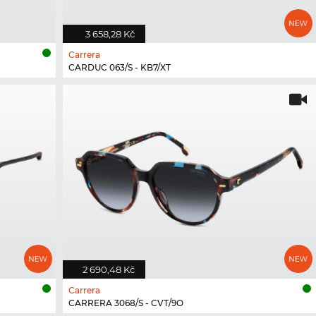
3 658,28 Kč
Carrera
CARDUC 063/S - KB7/XT
2 690,48 Kč
Carrera
CARRERA 3068/S - CVT/9O