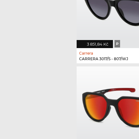
3 851,84 Kč
P
Carrera
CARRERA 3017/S - 807/WJ