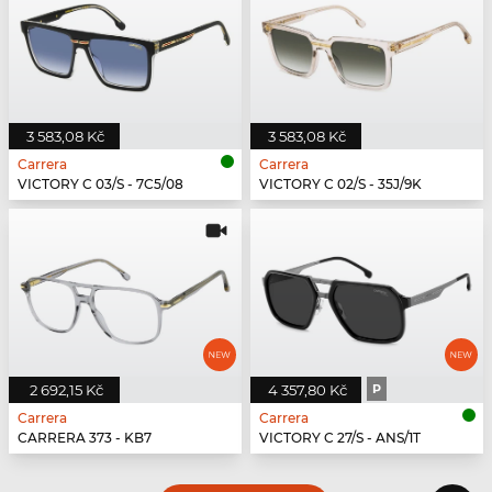
3 583,08 Kč
3 583,08 Kč
Carrera
Carrera
VICTORY C 03/S - 7C5/08
VICTORY C 02/S - 35J/9K
2 692,15 Kč
4 357,80 Kč
P
Carrera
Carrera
CARRERA 373 - KB7
VICTORY C 27/S - ANS/1T