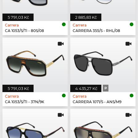
5 791,03 Kč
2 885,83 Kč
Carrera
Carrera
CA 1053/S/TI - 80S/08
CARRERA 355/S - RHL/08
5 791,03 Kč
4 435,27 Kč
P
Carrera
Carrera
CA 1053/S/TI - 37N/9K
CARRERA 1071/S - ANS/M9