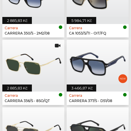
2 885,83 Kč
5 984,71 Kč
Carrera
Carrera
CARRERA 350/S - 2M2/08
CA 1053/S/TI - OIT/FQ
2 885,83 Kč
3 466,87 Kč
Carrera
Carrera
CARRERA 356/S - 8SO/QT
CARRERA 377/S - D51/08