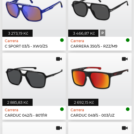
3 273,19 Kč
3 466,87 Kč
P
Carrera
Carrera
C SPORT 03/S - XW0/ZS
CARRERA 350/S - RZZ/M9
2 885,83 Kč
2 692,15 Kč
Carrera
Carrera
CARDUC 042/S - 807/IR
CARDUC 049/S - 003/UZ