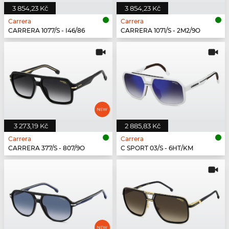
3 854,23 Kč
3 854,23 Kč
Carrera
Carrera
CARRERA 1077/S - I46/86
CARRERA 1071/S - 2M2/9O
3 273,19 Kč
2 885,83 Kč
Carrera
Carrera
CARRERA 377/S - 807/9O
C SPORT 03/S - 6HT/KM