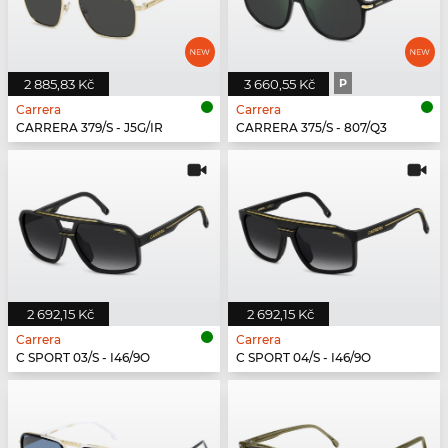
2 885,83 Kč
3 660,55 Kč
P
Carrera
Carrera
CARRERA 379/S - J5G/IR
CARRERA 375/S - 807/Q3
2 692,15 Kč
2 692,15 Kč
Carrera
Carrera
C SPORT 03/S - I46/9O
C SPORT 04/S - I46/9O