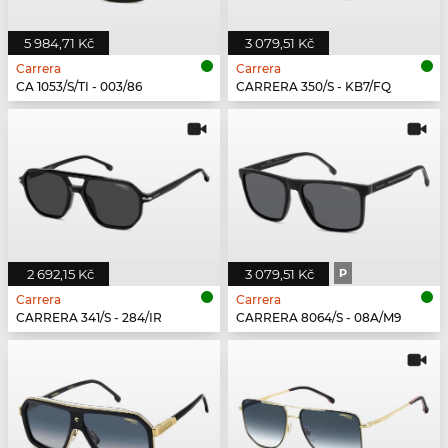
5 984,71 Kč
3 079,51 Kč
Carrera
Carrera
CA 1053/S/TI - 003/86
CARRERA 350/S - KB7/FQ
2 692,15 Kč
3 079,51 Kč
P
Carrera
Carrera
CARRERA 341/S - 284/IR
CARRERA 8064/S - 08A/M9