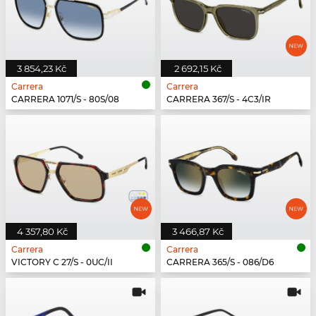
3 854,23 Kč
2 692,15 Kč
Carrera
Carrera
CARRERA 1071/S - 80S/08
CARRERA 367/S - 4C3/IR
4 357,80 Kč
3 466,87 Kč
Carrera
Carrera
VICTORY C 27/S - 0UC/II
CARRERA 365/S - 086/D6