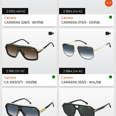
2 690,48 Kč
2 884,04 Kč
Carrera
Carrera
CARRERA 328/S - 807/08
CARRERA 375/S - D51/08
5 981,00 Kč
2 884,04 Kč
Carrera
Carrera
CA 1053/S/TI - 003/86
CARRERA 355/S - RHL/08