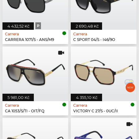
4 432,52 Kč
P
2 690,48 Kč
Carrera
Carrera
CARRERA 1071/S - ANS/M9
C SPORT 04/S - I46/9O
5 981,00 Kč
4 355,10 Kč
Carrera
Carrera
CA 1053/S/TI - OIT/FQ
VICTORY C 27/S - 0UC/II