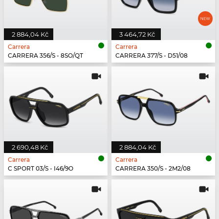
2 884,04 Kč
3 464,72 Kč
Carrera
Carrera
CARRERA 356/S - 8SO/QT
CARRERA 377/S - D51/08
2 690,48 Kč
2 884,04 Kč
Carrera
Carrera
C SPORT 03/S - I46/9O
CARRERA 350/S - 2M2/08