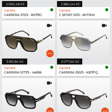
2 690,48 Kč
2 884,04 Kč
Carrera
Carrera
CARRERA 375/S - 807/9O
C SPORT 03/S - 6HT/KM
3 851,84 Kč
3 077,60 Kč
Carrera
Carrera
CARRERA 1077/S - I46/86
CARRERA 350/S - KB7/FQ