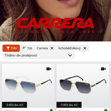
Filtr
Carrera
lichoběžníkový
726
3 851,84 Kč
3 851,84 Kč