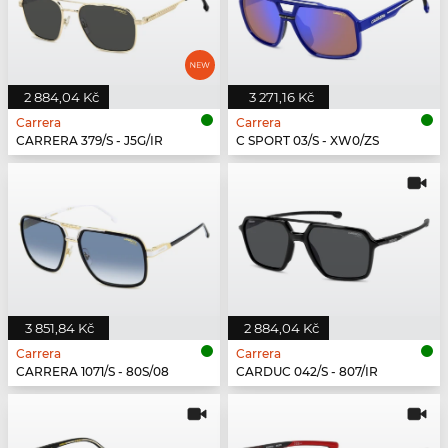
2 884,04 Kč
3 271,16 Kč
Carrera
Carrera
CARRERA 379/S - J5G/IR
C SPORT 03/S - XW0/ZS
3 851,84 Kč
2 884,04 Kč
Carrera
Carrera
CARRERA 1071/S - 80S/08
CARDUC 042/S - 807/IR