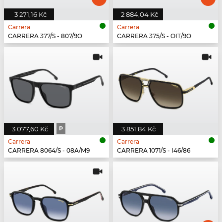
3 271,16 Kč
2 884,04 Kč
Carrera
Carrera
CARRERA 377/S - 807/9O
CARRERA 375/S - OIT/9O
3 077,60 Kč
P
3 851,84 Kč
Carrera
Carrera
CARRERA 8064/S - 08A/M9
CARRERA 1071/S - I46/86