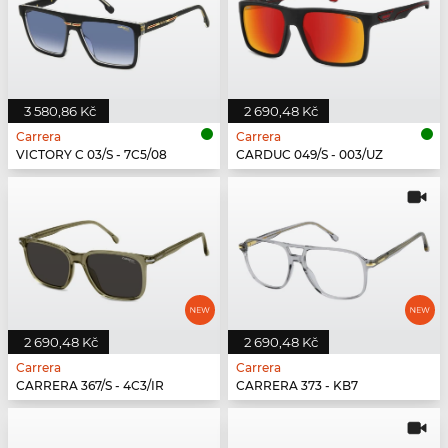
3 580,86 Kč
2 690,48 Kč
Carrera
Carrera
VICTORY C 03/S - 7C5/08
CARDUC 049/S - 003/UZ
2 690,48 Kč
2 690,48 Kč
Carrera
Carrera
CARRERA 367/S - 4C3/IR
CARRERA 373 - KB7