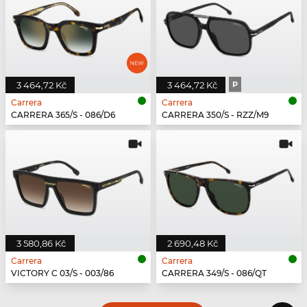
3 464,72 Kč
3 464,72 Kč
P
Carrera
Carrera
CARRERA 365/S - 086/D6
CARRERA 350/S - RZZ/M9
3 580,86 Kč
2 690,48 Kč
Carrera
Carrera
VICTORY C 03/S - 003/86
CARRERA 349/S - 086/QT