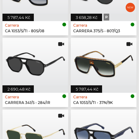
5 787,44 Kč
3 658,28 Kč
P
Carrera
Carrera
CA 1053/S/TI - 80S/08
CARRERA 375/S - 807/Q3
2 690,48 Kč
5 787,44 Kč
Carrera
Carrera
CARRERA 341/S - 284/IR
CA 1053/S/TI - 37N/9K