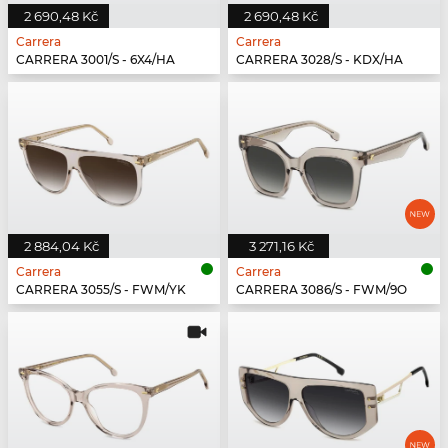
2 690,48 Kč
2 690,48 Kč
Carrera
Carrera
CARRERA 3001/S - 6X4/HA
CARRERA 3028/S - KDX/HA
2 884,04 Kč
3 271,16 Kč
Carrera
Carrera
CARRERA 3055/S - FWM/YK
CARRERA 3086/S - FWM/9O