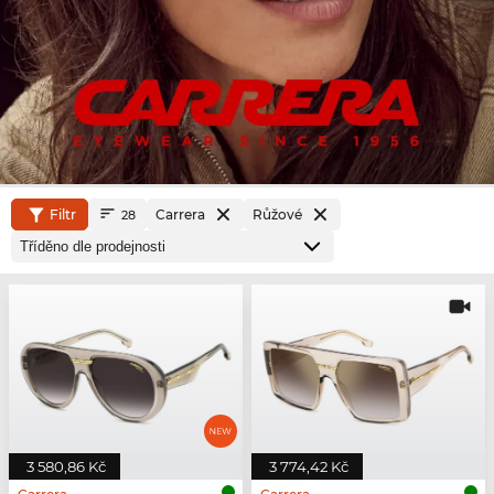
Filtr
Carrera
Růžové
28
3 580,86 Kč
3 774,42 Kč