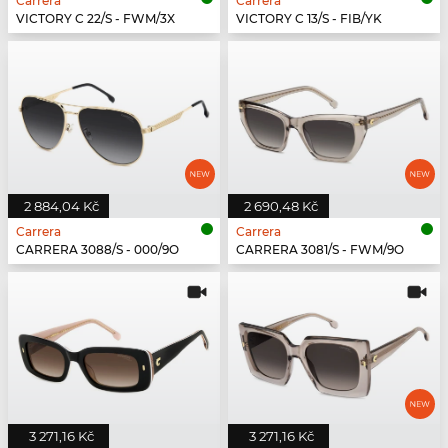
Carrera
Carrera
VICTORY C 22/S - FWM/3X
VICTORY C 13/S - FIB/YK
2 884,04 Kč
2 690,48 Kč
Carrera
Carrera
CARRERA 3088/S - 000/9O
CARRERA 3081/S - FWM/9O
3 271,16 Kč
3 271,16 Kč