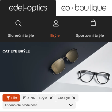
0
Sluneční brýle
Brýle
Sportovní brýle
CAT EYE BRÝLE
Filtr
Brýle
Cat-Eye
3 596