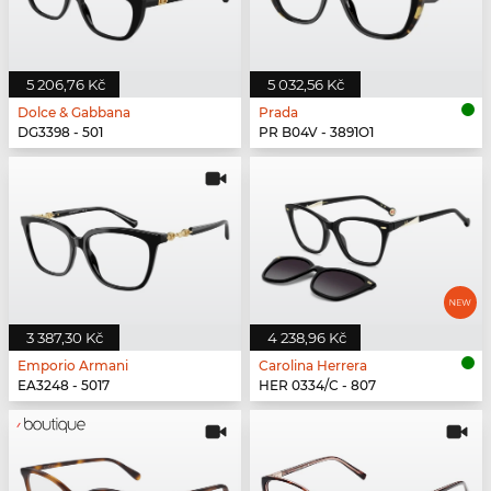
5 206,76 Kč
5 032,56 Kč
Dolce & Gabbana
Prada
DG3398 - 501
PR B04V - 3891O1
3 387,30 Kč
4 238,96 Kč
Emporio Armani
Carolina Herrera
EA3248 - 5017
HER 0334/C - 807