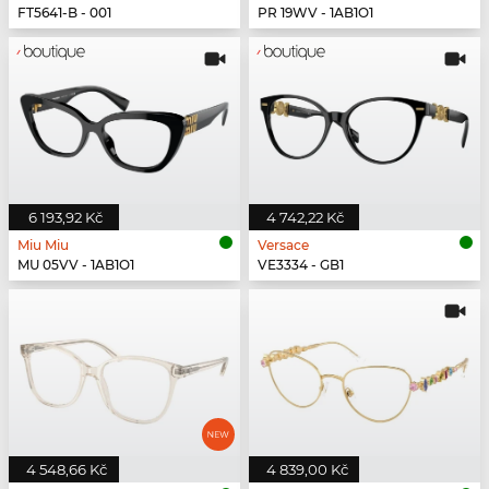
FT5641-B - 001
PR 19WV - 1AB1O1
6 193,92 Kč
4 742,22 Kč
Miu Miu
Versace
MU 05VV - 1AB1O1
VE3334 - GB1
4 548,66 Kč
4 839,00 Kč