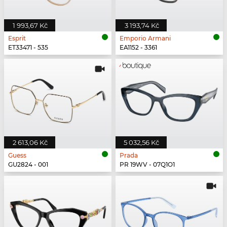
1 993,67 Kč
3 193,74 Kč
Esprit
Emporio Armani
ET33471 - 535
EA1152 - 3361
2 613,06 Kč
5 032,56 Kč
Guess
Prada
GU2824 - 001
PR 19WV - 07Q1O1