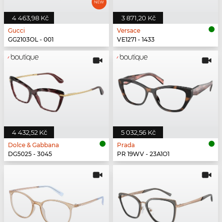
4 463,98 Kč
3 871,20 Kč
Gucci
Versace
GG2103OL - 001
VE1271 - 1433
4 432,52 Kč
5 032,56 Kč
Dolce & Gabbana
Prada
DG5025 - 3045
PR 19WV - 23A1O1