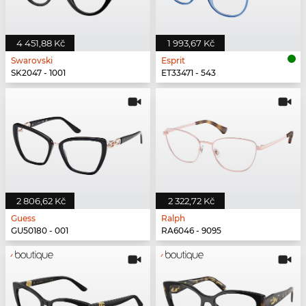
4 451,88 Kč
1 993,67 Kč
Swarovski
Esprit
SK2047 - 1001
ET33471 - 543
2 806,62 Kč
2 322,72 Kč
Guess
Ralph
GU50180 - 001
RA6046 - 9095