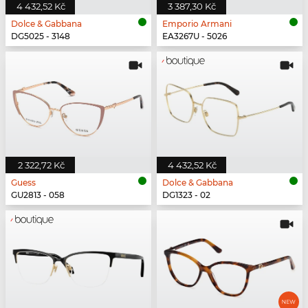
4 432,52 Kč
3 387,30 Kč
Dolce & Gabbana
Emporio Armani
DG5025 - 3148
EA3267U - 5026
2 322,72 Kč
4 432,52 Kč
Guess
Dolce & Gabbana
GU2813 - 058
DG1323 - 02