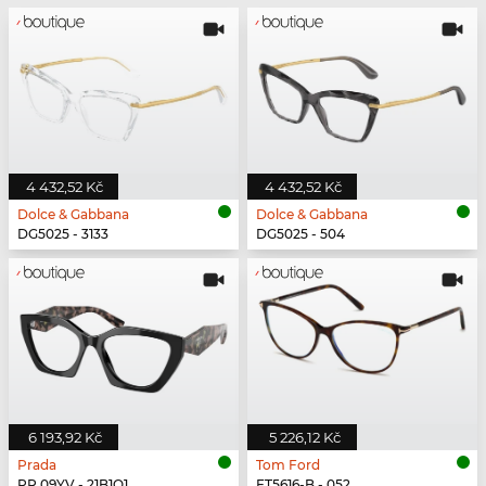
4 432,52 Kč
4 432,52 Kč
Dolce & Gabbana
Dolce & Gabbana
DG5025 - 3133
DG5025 - 504
6 193,92 Kč
5 226,12 Kč
Prada
Tom Ford
PR 09YV - 21B1O1
FT5616-B - 052