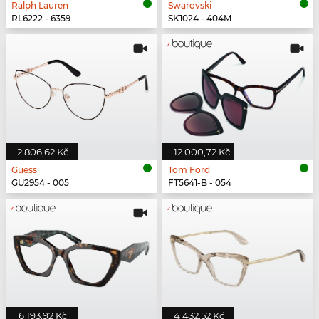
Ralph Lauren
Swarovski
RL6222 - 6359
SK1024 - 404M
2 806,62 Kč
12 000,72 Kč
Guess
Tom Ford
GU2954 - 005
FT5641-B - 054
6 193,92 Kč
4 432,52 Kč