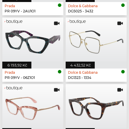
Prada
Dolce & Gabbana
PR 09YV - 2AU1O1
DG5025 - 3432
6 193,92 Kč
4 432,52 Kč
Prada
Dolce & Gabbana
PR 09YV - 06Z1O1
DG1323 - 1334