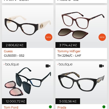
2 806,62 Kč
3 774,42 Kč
Guess
Tommy Hilfiger
GU50351 - 052
TH 2294/C - LHF
12 000,72 Kč
5 032,56 Kč
Tom Ford
Prada