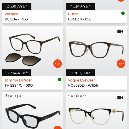
4 451,88 Kč
2 419,50 Kč
Versace
Guess
VE1304 - 1433
GU50311 - 056
3 774,42 Kč
1 800,11 Kč
Tommy Hilfiger
Vogue Eyewear
TH 2294/C - 09Q
VO5685D - W656