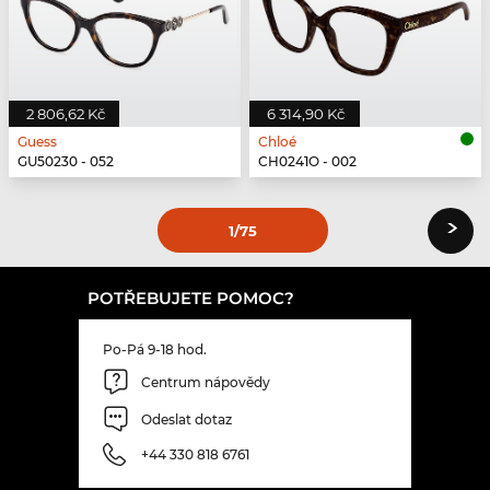
2 806,62 Kč
6 314,90 Kč
Guess
Chloé
GU50230 - 052
CH0241O - 002
›
1
/75
POTŘEBUJETE POMOC?
Po-Pá 9-18 hod.
Centrum nápovědy
Odeslat dotaz
+44 330 818 6761