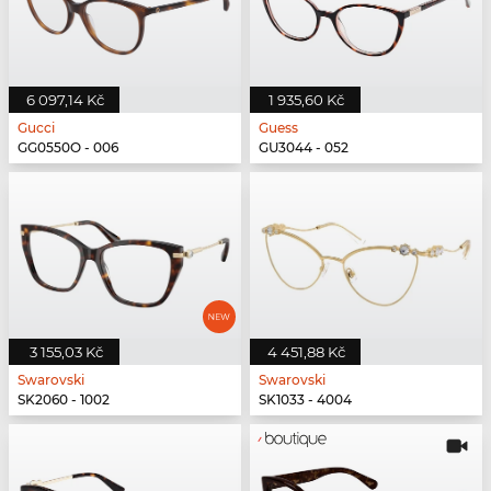
6 097,14 Kč
1 935,60 Kč
Gucci
Guess
GG0550O - 006
GU3044 - 052
3 155,03 Kč
4 451,88 Kč
Swarovski
Swarovski
SK2060 - 1002
SK1033 - 4004