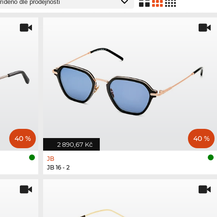
40 %
40 %
2 890,67 Kč
JB
JB 16 - 2