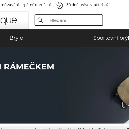
tné zaslání a zpětné doručení
30 dnů právo vrátit zboží
Brýle
Sportovní brý
M RÁMEČKEM