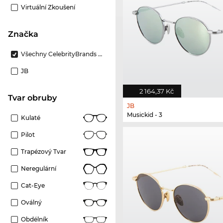
Virtuální Zkoušení
Značka
Všechny CelebrityBrands Značky
JB
2 164,37 Kč
Tvar obruby
JB
Musickid - 3
Kulaté
Pilot
Trapézový Tvar
Neregulární
Cat-Eye
Oválný
Obdélník