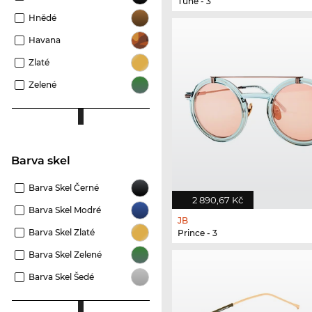
Tune - 3
Hnědé
Havana
Zlaté
Zelené
Barva skel
Barva Skel Černé
2 890,67 Kč
Barva Skel Modré
JB
Barva Skel Zlaté
Prince - 3
Barva Skel Zelené
Barva Skel Šedé