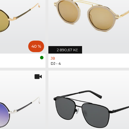
40 %
2 890,67 Kč
JB
DJ - 4