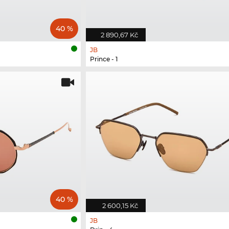
40 %
2 890,67 Kč
JB
Prince - 1
40 %
2 600,15 Kč
JB