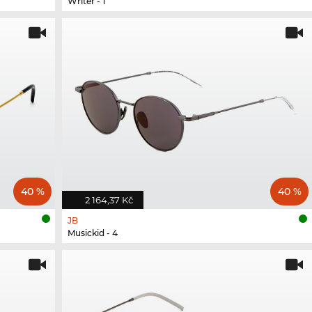
Writer - 1
40 %
40 %
2 164,37 Kč
JB
Musickid - 4