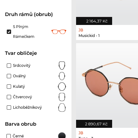
Druh rámů (obrub)
2 164,37 Kč
S Plným
JB
Musickid - 1
Rámečkem
tvar obličeje
Srdcovitý
Oválný
Kulatý
Čtvercový
Lichoběžníkový
Barva obrub
2 890,67 Kč
JB
Černé