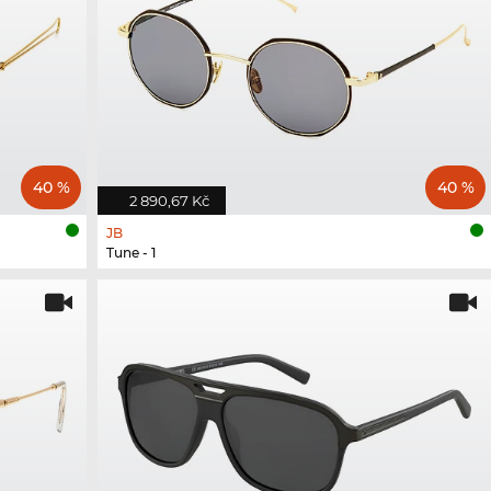
40 %
40 %
2 890,67 Kč
JB
Tune - 1