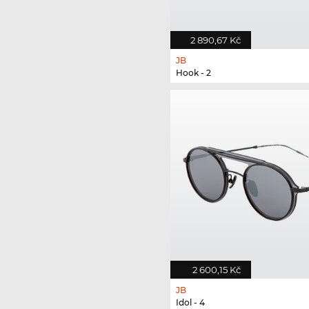
2 890,67 Kč
JB
Hook - 2
2 600,15 Kč
JB
Idol - 4