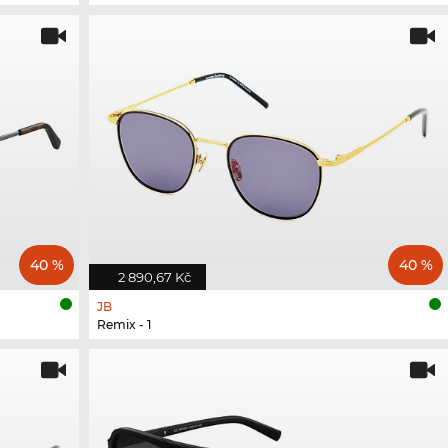
40 %
40 %
2 890,67 Kč
JB
Remix - 1