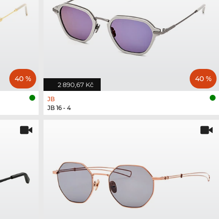
40 %
40 %
2 890,67 Kč
JB
JB 16 - 4