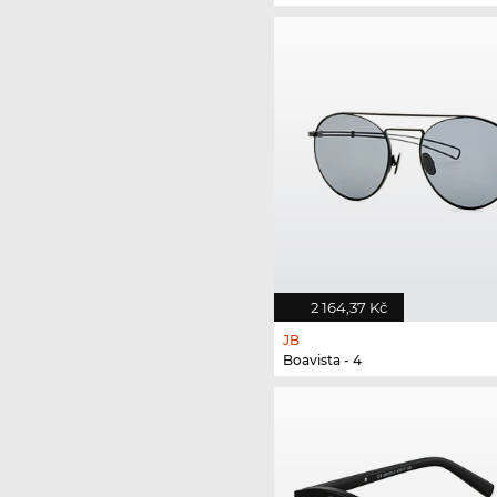
2 164,37 Kč
JB
Boavista - 4