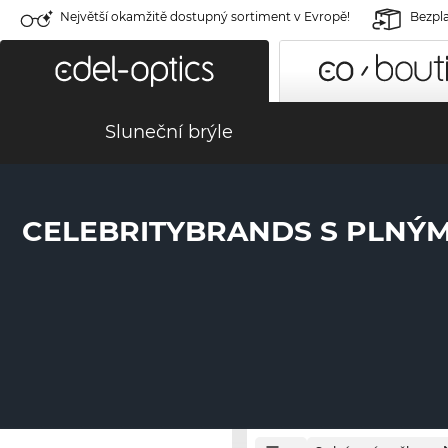
Největší okamžitě dostupný sortiment v Evropě!
Bezpla
Sluneční brýle
CELEBRITYBRANDS S PLNÝ