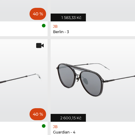
40 %
1 583,33 Kč
JB
Berlin - 3
40 %
2 600,15 Kč
JB
Guardian - 4