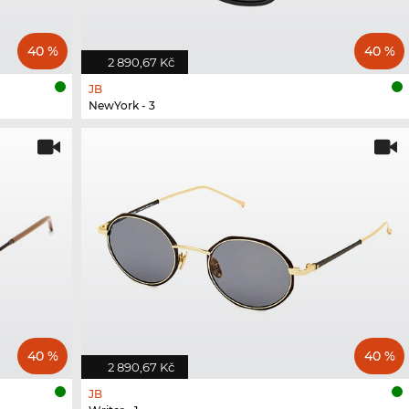
40 %
40 %
2 890,67 Kč
JB
NewYork - 3
40 %
40 %
2 890,67 Kč
JB