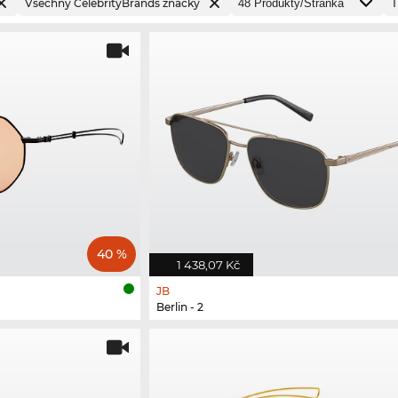
Všechny CelebrityBrands značky
40 %
1 438,07 Kč
JB
Berlin - 2