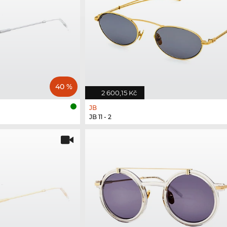
40 %
2 600,15 Kč
JB
JB 11 - 2