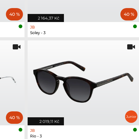
40 %
40 %
2 164,37 Kč
JB
Soley - 3
40 %
2 019,11 Kč
JB
Rio - 3