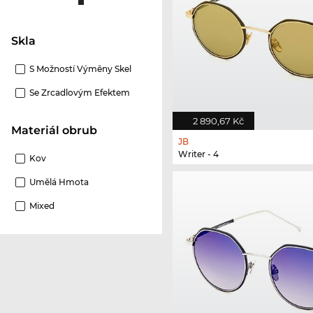
Skla
S Možností Výměny Skel
Se Zrcadlovým Efektem
2 890,67 Kč
Materiál obrub
JB
Writer - 4
Kov
Umělá Hmota
Mixed