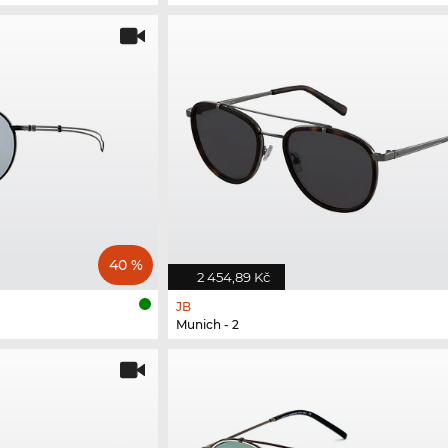
40 %
2 454,89 Kč
JB
Munich - 2