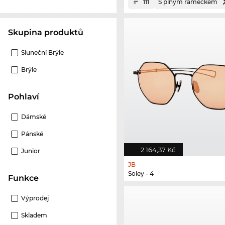
S plným rámečkem
111
Skupina produktů
Sluneční Brýle
Brýle
Pohlaví
Dámské
Pánské
2 164,37 Kč
Junior
JB
Soley - 4
Funkce
Výprodej
Skladem