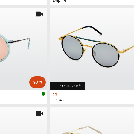
Drip - 4
40 %
2 890,67 Kč
JB
JB 14 - 1