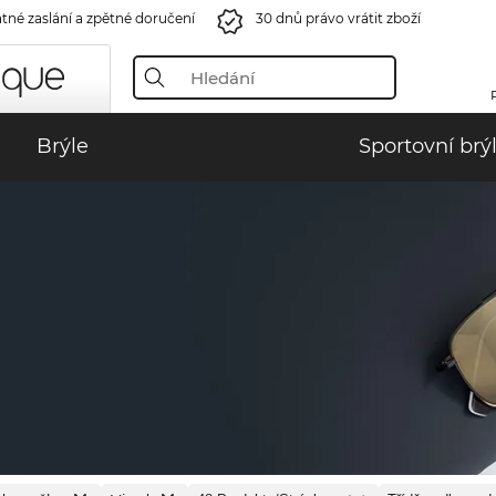
tné zaslání a zpětné doručení
30 dnů právo vrátit zboží
Brýle
Sportovní brý