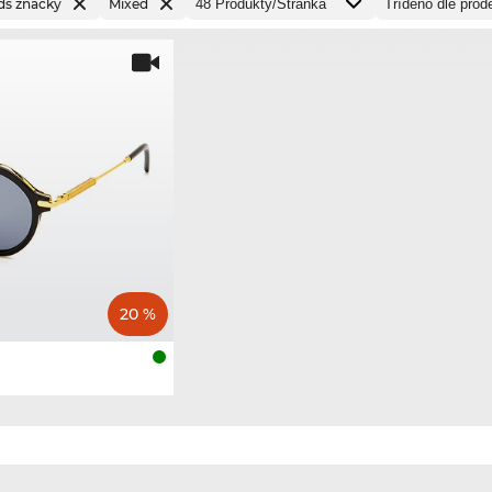
ds značky
Mixed
20 %