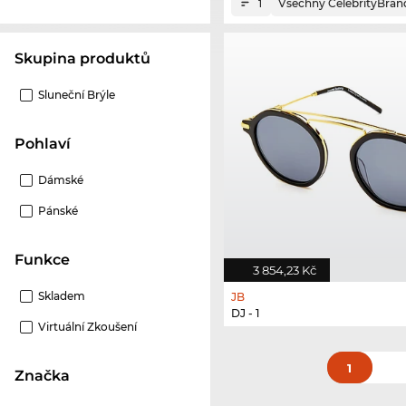
Všechny CelebrityBran
1
Skupina produktů
Sluneční Brýle
Pohlaví
Dámské
Pánské
Funkce
3 854,23 Kč
Skladem
JB
DJ - 1
Virtuální Zkoušení
1
Značka