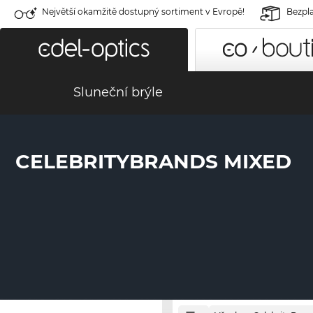
Největší okamžitě dostupný sortiment v Evropě!
Bezpla
Sluneční brýle
CELEBRITYBRANDS MIXED