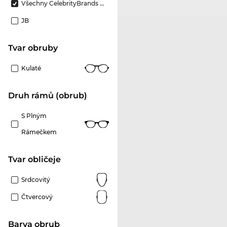
Všechny CelebrityBrands Značky
JB
Tvar obruby
Kulaté
Druh rámů (obrub)
S Plným
Rámečkem
tvar obličeje
Srdcovitý
Čtvercový
Barva obrub