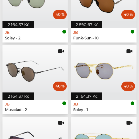
40 %
40 %
2 164,37 Kč
2 890,67 Kč
JB
JB
Soley - 2
Funk-Sun - 10
40 %
40 %
2 164,37 Kč
2 164,37 Kč
JB
JB
Musickid - 2
Soley - 1