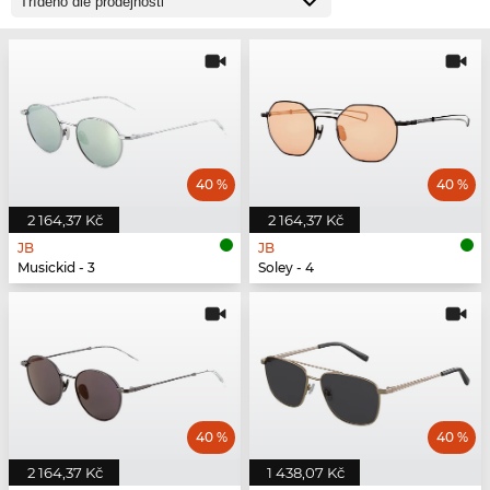
40 %
40 %
2 164,37 Kč
2 164,37 Kč
JB
JB
Musickid - 3
Soley - 4
40 %
40 %
2 164,37 Kč
1 438,07 Kč