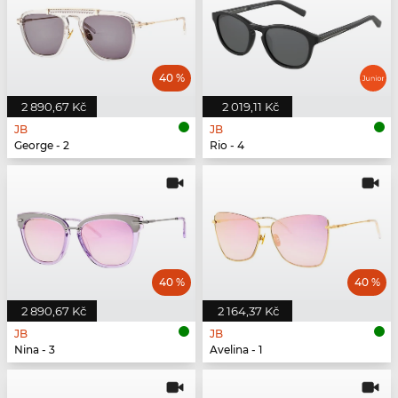
40 %
2 890,67 Kč
2 019,11 Kč
JB
JB
George - 2
Rio - 4
40 %
40 %
2 890,67 Kč
2 164,37 Kč
JB
JB
Nina - 3
Avelina - 1