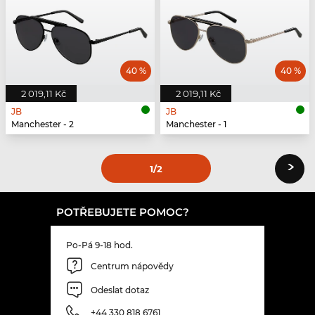
40 %
40 %
2 019,11 Kč
2 019,11 Kč
JB
JB
Manchester - 2
Manchester - 1
›
1
/2
POTŘEBUJETE POMOC?
Po-Pá 9-18 hod.
Centrum nápovědy
Odeslat dotaz
+44 330 818 6761