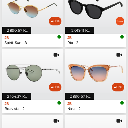
40 %
2 890,67 Kč
2 019,11 Kč
JB
JB
Spirit-Sun - 8
Rio - 2
40 %
40 %
2 164,37 Kč
2 890,67 Kč
JB
JB
Boavista - 2
Nina - 2