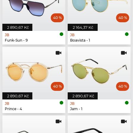
40 %
40 %
2 890,67 Kč
2 164,37 Kč
JB
JB
Funk-Sun - 9
Boavista - 1
40 %
40 %
2 890,67 Kč
2 890,67 Kč
JB
JB
Prince - 4
Jam - 1