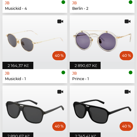
JB
JB
Musickid - 4
Berlin - 2
40 %
40 %
2 164,37 Kč
2 890,67 Kč
JB
JB
Musickid - 1
Prince - 1
40 %
40 %
2 890,67 Kč
2 745,41 Kč