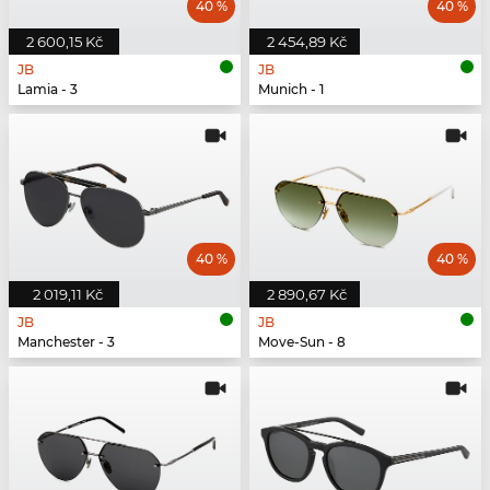
40 %
40 %
2 600,15 Kč
2 454,89 Kč
JB
JB
Lamia - 3
Munich - 1
40 %
40 %
2 019,11 Kč
2 890,67 Kč
JB
JB
Manchester - 3
Move-Sun - 8