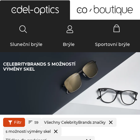
0
Sluneční brýle
Brýle
Sportovní brýle
CELEBRITYBRANDS S MOŽNOSTÍ
VÝMĚNY SKEL
Filtr
Všechny CelebrityBrands značky
59
s možností výměny skel