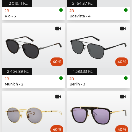
2 019,11 Kč
2 164,37 Kč
JB
JB
Rio - 3
Boavista - 4
40 %
40 %
2 454,89 Kč
1 583,33 Kč
JB
JB
Munich - 2
Berlin - 3
40 %
40 %