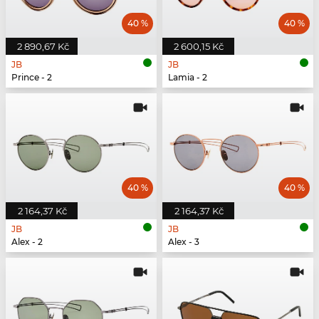
40 %
40 %
2 890,67 Kč
2 600,15 Kč
JB
JB
Prince - 2
Lamia - 2
40 %
40 %
2 164,37 Kč
2 164,37 Kč
JB
JB
Alex - 2
Alex - 3