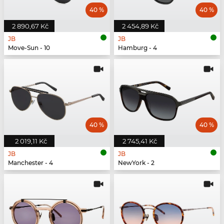
40 %
40 %
2 890,67 Kč
2 454,89 Kč
JB
JB
Move-Sun - 10
Hamburg - 4
40 %
40 %
2 019,11 Kč
2 745,41 Kč
JB
JB
Manchester - 4
NewYork - 2