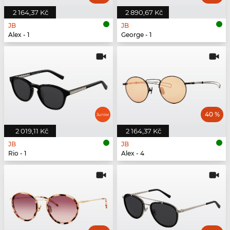
2 164,37 Kč
2 890,67 Kč
JB
JB
Alex - 1
George - 1
40 %
2 019,11 Kč
2 164,37 Kč
JB
JB
Rio - 1
Alex - 4