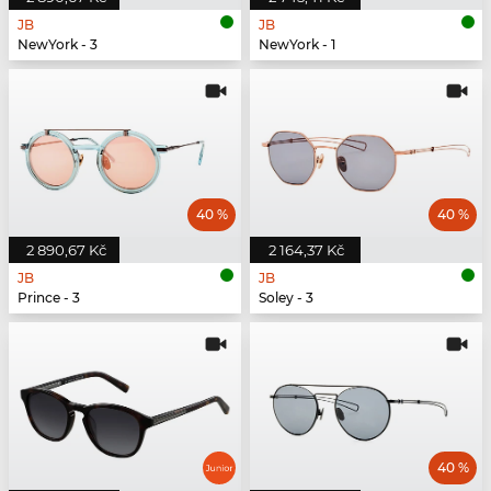
JB
JB
NewYork - 3
NewYork - 1
40 %
40 %
2 890,67 Kč
2 164,37 Kč
JB
JB
Prince - 3
Soley - 3
40 %