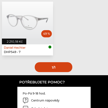
49 %
2 210,18 Kč
Daniel Hechter
DHP549 - 7
1
/1
POTŘEBUJETE POMOC?
Po-Pá 9-18 hod.
Centrum nápovědy