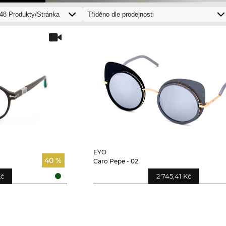
EYO
40 %
Caro Pepe - 02
Kč
2 745,41 Kč