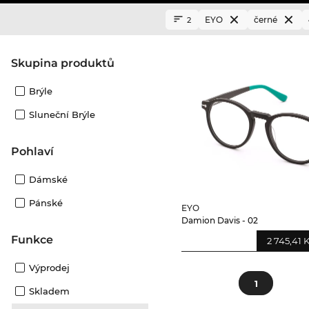
EYO
černé
2
Skupina produktů
Brýle
Sluneční Brýle
Pohlaví
Dámské
Pánské
EYO
Damion Davis - 02
Funkce
2 745,41 
Výprodej
1
Skladem