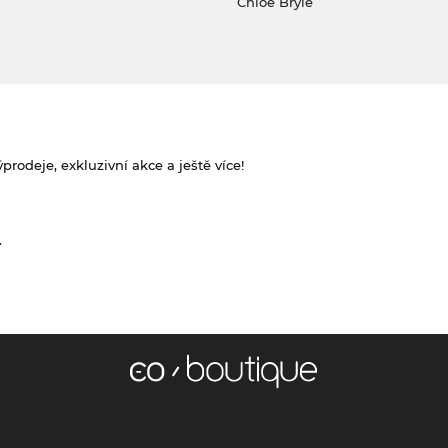
Chloé Brýle
rodeje, exkluzivní akce a ještě více!
.