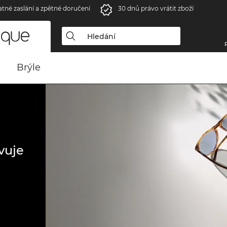
atné zaslání a zpětné doručení
30 dnů právo vrátit zboží
Brýle
vuje