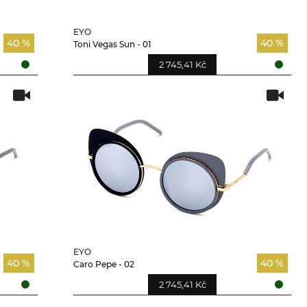
EYO
40 %
40 %
Toni Vegas Sun - 01
2 745,41 Kč
EYO
40 %
40 %
Caro Pepe - 02
2 745,41 Kč