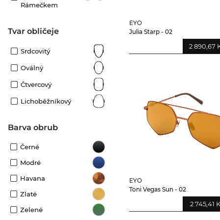
Rámečkem
EYO
tvar obličeje
Julia Starp - 02
2 890,67 
Srdcovitý
Oválný
Čtvercový
Lichoběžníkový
Barva obrub
Černé
Modré
Havana
EYO
Toni Vegas Sun - 02
Zlaté
2 745,41 
Zelené