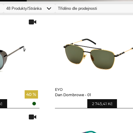
EYO
40 %
Dan Dombrowe - 01
Kč
2 745,41 Kč