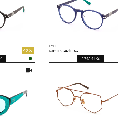
EYO
40 %
Damion Davis - 03
Kč
2 745,41 Kč