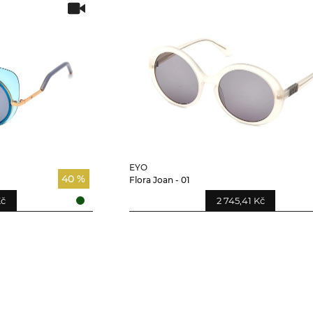
EYO
40 %
Flora Joan - 01
Kč
2 745,41 Kč