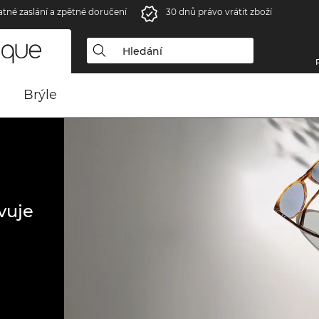
atné zaslání a zpětné doručení
30 dnů právo vrátit zboží
Brýle
vuje