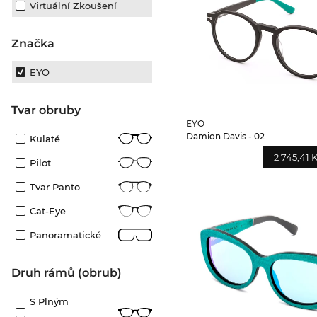
Virtuální Zkoušení
Značka
EYO
Tvar obruby
EYO
Damion Davis - 02
Kulaté
2 745,41 
Pilot
Tvar Panto
Cat-Eye
Panoramatické
Druh rámů (obrub)
S Plným