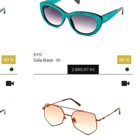
EYO
40 %
40 %
Julia Starp - 01
2 890,67 Kč