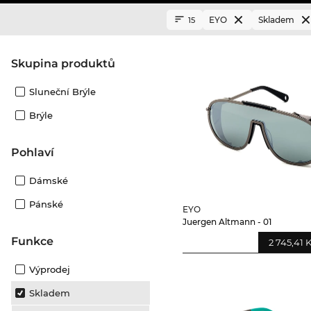
EYO
Skladem
15
Skupina produktů
Sluneční Brýle
Brýle
Pohlaví
Dámské
Pánské
EYO
Juergen Altmann - 01
Funkce
2 745,41 
Výprodej
Skladem