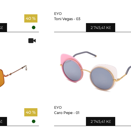
EYO
40 %
Toni Vegas - 03
Kč
2 745,41 Kč
EYO
40 %
Caro Pepe - 01
Kč
2 745,41 Kč