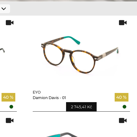
EYO
40 %
40 %
Damion Davis - 01
2 745,41 Kč