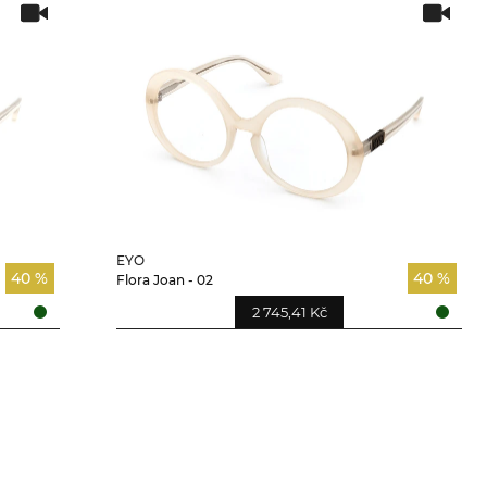
EYO
40 %
40 %
Flora Joan - 02
2 745,41 Kč