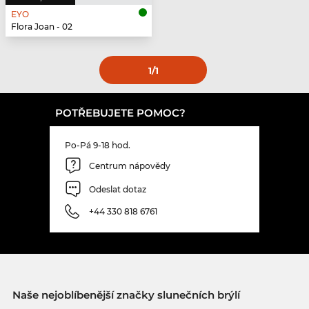
EYO
Flora Joan - 02
1
/1
POTŘEBUJETE POMOC?
Po-Pá 9-18 hod.
Centrum nápovědy
Odeslat dotaz
+44 330 818 6761
Naše nejoblíbenější značky slunečních brýlí