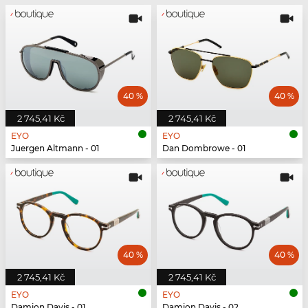
40 %
40 %
2 745,41 Kč
2 745,41 Kč
EYO
EYO
Juergen Altmann - 01
Dan Dombrowe - 01
40 %
40 %
2 745,41 Kč
2 745,41 Kč
EYO
EYO
Damion Davis - 01
Damion Davis - 02