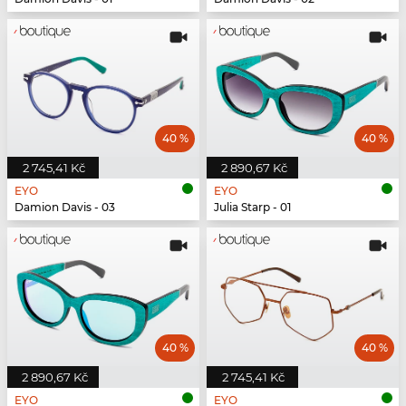
40 %
40 %
2 745,41 Kč
2 890,67 Kč
EYO
EYO
Damion Davis - 03
Julia Starp - 01
40 %
40 %
2 890,67 Kč
2 745,41 Kč
EYO
EYO