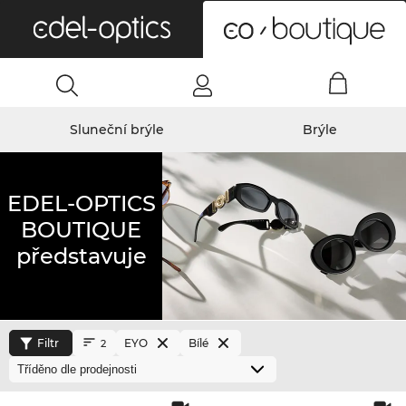
0
Sluneční brýle
Brýle
EDEL-OPTICS
BOUTIQUE
představuje
Filtr
EYO
Bílé
2