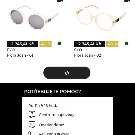
2 745,41 Kč
40 %
2 745,41 Kč
40 %
EYO
EYO
Flora Joan - 01
Flora Joan - 02
1
/1
POTŘEBUJETE POMOC?
Po-Pá 9-18 hod.
Centrum nápovědy
Odeslat dotaz
+44 330 818 6761