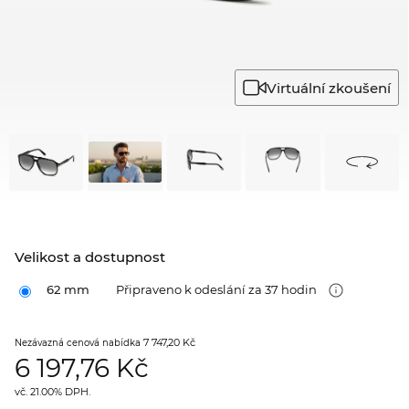
Virtuální zkoušení
Velikost a dostupnost
62 mm
Připraveno k odeslání za 37 hodin
7 747,20 Kč
Nezávazná cenová nabídka
6 197,76
Kč
vč. 21.00% DPH.