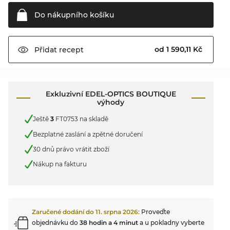
Do nákupního
košíku
od 1 590,11 Kč
Přidat
recept
Exkluzivní EDEL-OPTICS BOUTIQUE
výhody
Ještě
3
FT0753 na skladě
Bezplatné zaslání a zpětné doručení
30 dnů právo vrátit zboží
Nákup na fakturu
Zaručené dodání do
11. srpna 2026
:
Proveďte
objednávku do
38 hodin a 4 minut
a u pokladny vyberte