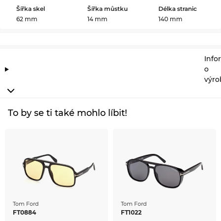
Šířka skel
Šířka můstku
Délka stranic
62 mm
14 mm
140 mm
Info
o
výro
To by se ti také mohlo líbit!
Tom Ford
Tom Ford
FT0884
FT1022