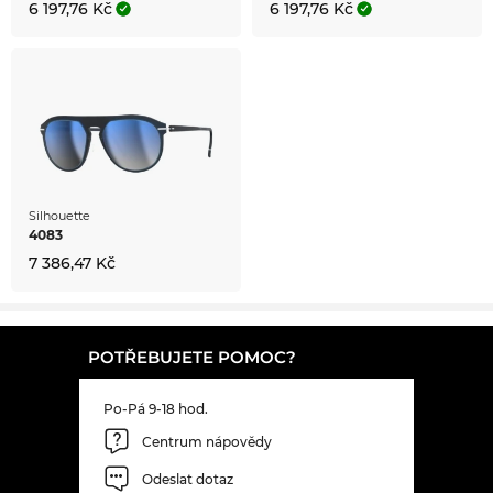
6 197,76 Kč
6 197,76 Kč
Silhouette
4083
7 386,47 Kč
POTŘEBUJETE POMOC?
Po-Pá 9-18 hod.
Centrum nápovědy
Odeslat dotaz