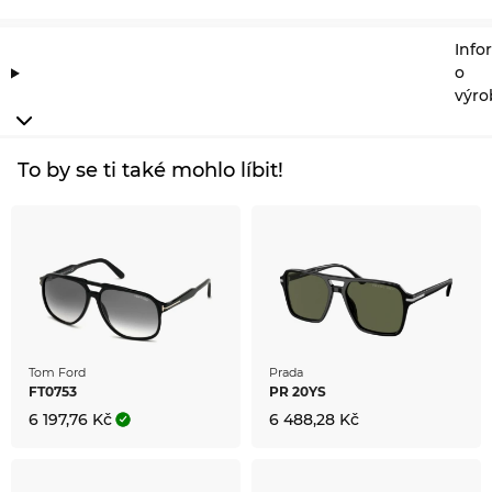
Info
o
výro
To by se ti také mohlo líbit!
Tom Ford
Prada
FT0753
PR 20YS
6 197,76 Kč
6 488,28 Kč