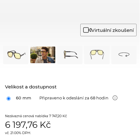
Virtuální zkoušení
Velikost a dostupnost
60 mm
Připraveno k odeslání za 68 hodin
7 747,20 Kč
Nezávazná cenová nabídka
6 197,76
Kč
vč. 21.00% DPH.