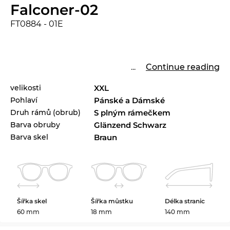
Falconer-02
FT0884 - 01E
...
Continue reading
velikosti
XXL
Pohlaví
Pánské a Dámské
Druh rámů (obrub)
S plným rámečkem
Barva obruby
Glänzend Schwarz
Barva skel
Braun
Šířka skel
Šířka můstku
Délka stranic
60 mm
18 mm
140 mm