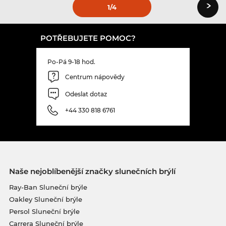
›
1
/4
POTŘEBUJETE POMOC?
Po-Pá 9-18 hod.
Centrum nápovědy
Odeslat dotaz
+44 330 818 6761
Naše nejoblíbenější značky slunečních brýlí
Ray-Ban Sluneční brýle
Oakley Sluneční brýle
Persol Sluneční brýle
Carrera Sluneční brýle