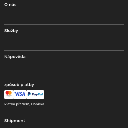
O nás
Služby
Nápověda
způsob platby
Platba předem, Dobírka
Shipment