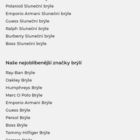
Polaroid Sluneční brýle
Emporio Armani Sluneční brýle
Guess Sluneční brýle
Ralph Sluneční brýle
Burberry Sluneční brýle
Boss Sluneční brýle
Naše nejoblíbenější značky brýlí
Ray-Ban Brýle
Oakley Brýle
Humphreys Brýle
Marc O Polo Brýle
Emporio Armani Brýle
Guess Brýle
Persol Brýle
Boss Brýle
Tommy Hilfiger Brýle