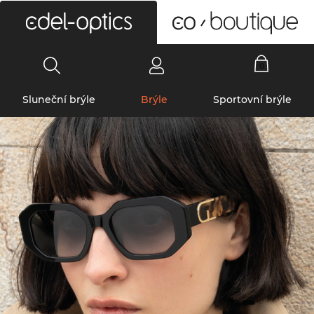
0
Sluneční brýle
Brýle
Sportovní brýle