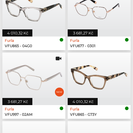
4 010,32 Kč
3 681,27 Kč
Furla
Furla
VFU865 - 04G0
VFU677 - 0301
3 681,27 Kč
4 010,32 Kč
Furla
Furla
VFU997 - 02AM
VFU865 - G73Y