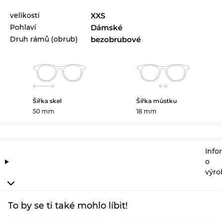
velikosti
XXS
Pohlaví
Dámské
Druh rámů (obrub)
bezobrubové
Šířka skel
Šířka můstku
50 mm
18 mm
Info
o
výro
To by se ti také mohlo líbit!