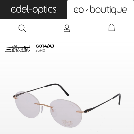
0
G014/AJ
35H0