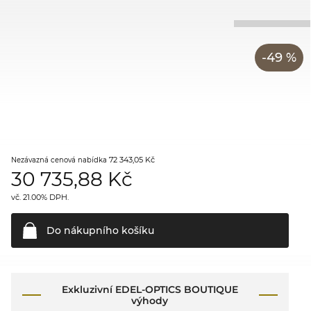
-49 %
72 343,05 Kč
Nezávazná cenová nabídka
30 735,88
Kč
vč. 21.00% DPH.
Do nákupního
košíku
Exkluzivní EDEL-OPTICS BOUTIQUE
výhody