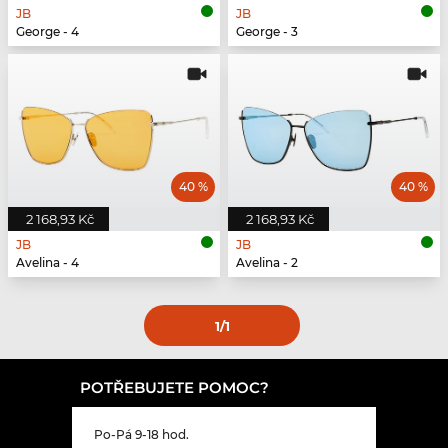
JB
JB
George - 4
George - 3
40 %
40 %
2 168,93 Kč
2 168,93 Kč
JB
JB
Avelina - 4
Avelina - 2
1
/1
POTŘEBUJETE POMOC?
Po-Pá 9-18 hod.