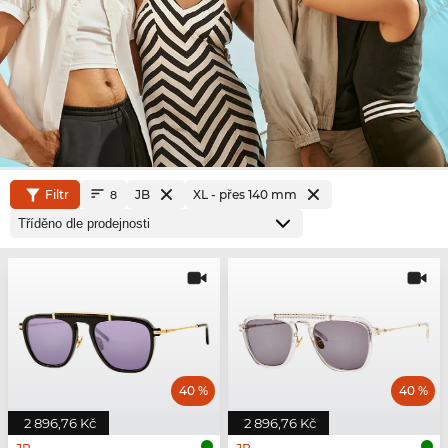
Filtr
JB
XL - přes 140 mm
8
40 %
40 %
2 896,76 Kč
2 896,76 Kč