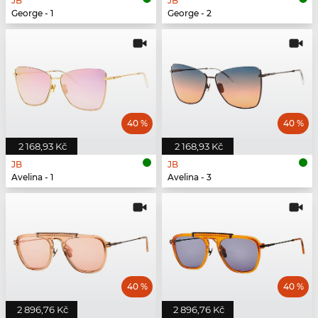
JB
JB
George - 1
George - 2
40 %
40 %
2 168,93 Kč
2 168,93 Kč
JB
JB
Avelina - 1
Avelina - 3
40 %
40 %
2 896,76 Kč
2 896,76 Kč