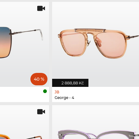
40 %
2 888,88 Kč
JB
George - 4