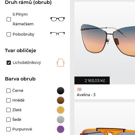
Druh rámů (obrub)
S Plným
Rámečkem
Poloobruby
tvar obličeje
Lichoběžníkový
Barva obrub
2 163,03 Kč
JB
Černé
Avelina - 3
Hnědé
Zlaté
Šedé
Purpurové