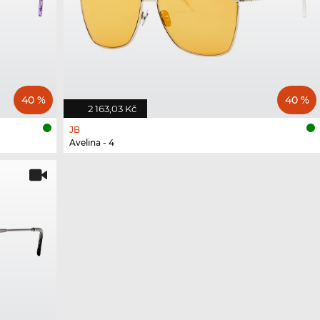
40 %
40 %
2 163,03 Kč
JB
Avelina - 4