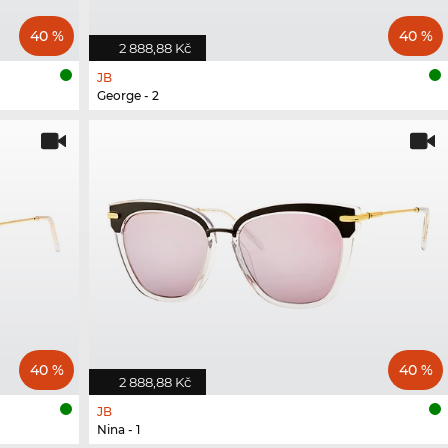
40 %
40 %
2 888,88 Kč
JB
George - 2
40 %
40 %
2 888,88 Kč
JB
Nina - 1