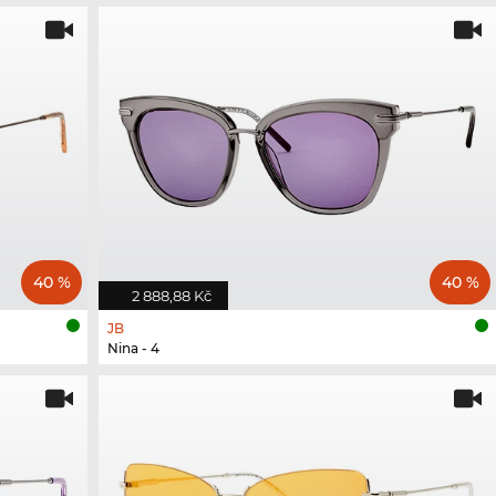
40 %
40 %
2 888,88 Kč
JB
Nina - 4