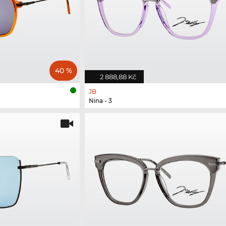
40 %
2 888,88 Kč
JB
Nina - 3