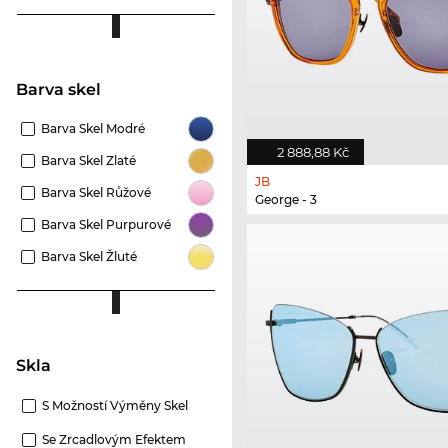
Barva skel
Barva Skel Modré
2 888,88 Kč
Barva Skel Zlaté
JB
Barva Skel Růžové
George - 3
Barva Skel Purpurové
Barva Skel Žluté
Skla
S Možností Výměny Skel
Se Zrcadlovým Efektem