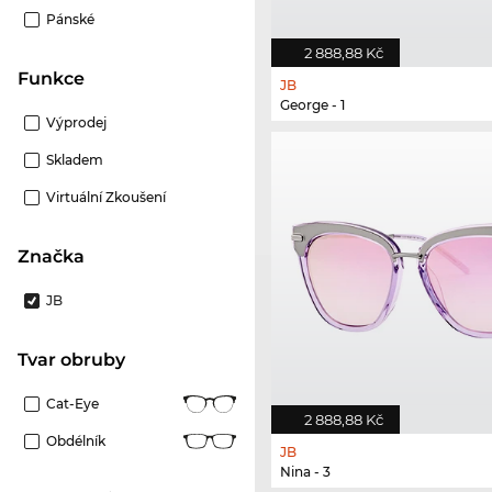
Pánské
2 888,88 Kč
Funkce
JB
George - 1
Výprodej
Skladem
Virtuální Zkoušení
Značka
JB
Tvar obruby
Cat-Eye
2 888,88 Kč
Obdélník
JB
Nina - 3