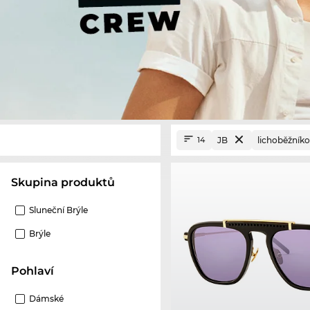
JB
lichoběžník
14
Skupina produktů
Sluneční Brýle
Brýle
Pohlaví
Dámské