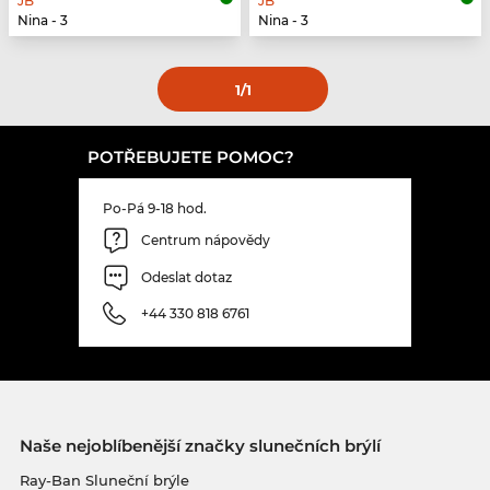
JB
JB
Nina - 3
Nina - 3
1
/1
POTŘEBUJETE POMOC?
Po-Pá 9-18 hod.
Centrum nápovědy
Odeslat dotaz
+44 330 818 6761
Naše nejoblíbenější značky slunečních brýlí
Ray-Ban Sluneční brýle