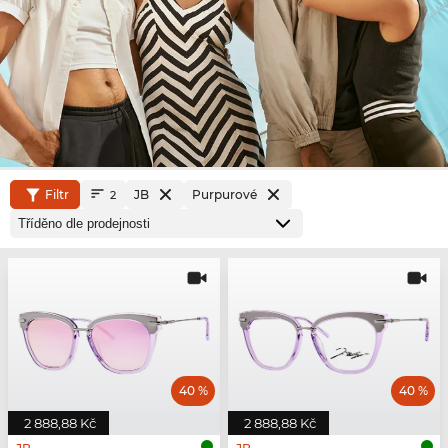
Filtr
JB
Purpurové
2
40 %
40 %
2 888,88 Kč
2 888,88 Kč