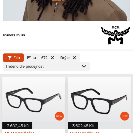
Filtr
672
Brýle
61
3 602,45 Kč
3 602,45 Kč