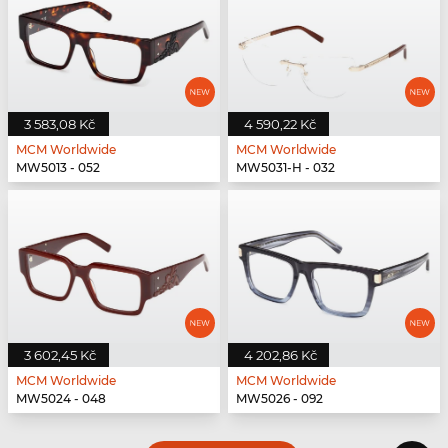
3 583,08 Kč
4 590,22 Kč
MCM Worldwide
MCM Worldwide
MW5013 - 052
MW5031-H - 032
3 602,45 Kč
4 202,86 Kč
MCM Worldwide
MCM Worldwide
MW5024 - 048
MW5026 - 092