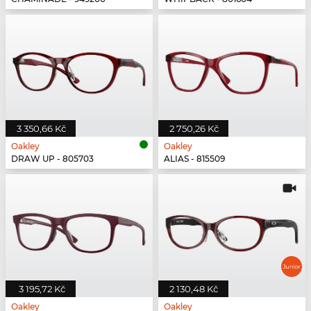
3 350,66 Kč
2 750,26 Kč
Oakley
Oakley
DRAW UP - 805703
ALIAS - 815509
3 195,72 Kč
2 130,48 Kč
Oakley
Oakley