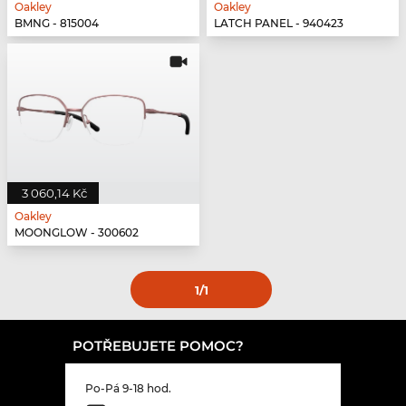
Oakley
Oakley
BMNG - 815004
LATCH PANEL - 940423
3 060,14 Kč
Oakley
MOONGLOW - 300602
1
/1
POTŘEBUJETE POMOC?
Po-Pá 9-18 hod.