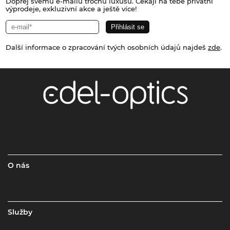
Dopřej svému e-mailu trochu luxusu. Čekají na tebe privátní
výprodeje, exkluzivní akce a ještě více!
Další informace o zpracování tvých osobních údajů najdeš
zde
.
O nás
Služby