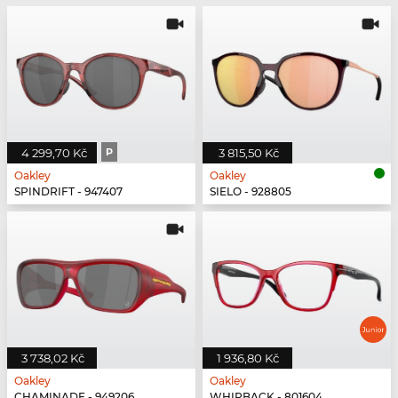
4 299,70 Kč
P
3 815,50 Kč
Oakley
Oakley
SPINDRIFT - 947407
SIELO - 928805
3 738,02 Kč
1 936,80 Kč
Oakley
Oakley
CHAMINADE - 949206
WHIPBACK - 801604