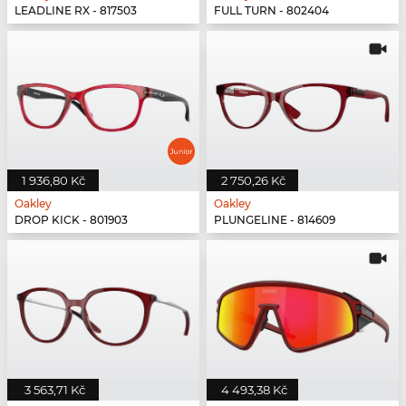
LEADLINE RX - 817503
FULL TURN - 802404
1 936,80 Kč
2 750,26 Kč
Oakley
Oakley
DROP KICK - 801903
PLUNGELINE - 814609
3 563,71 Kč
4 493,38 Kč