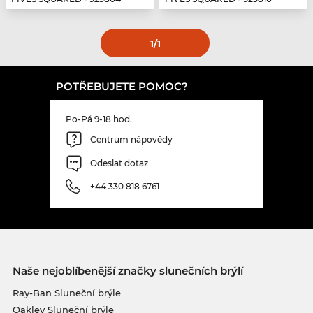
1
/1
POTŘEBUJETE POMOC?
Po-Pá 9-18 hod.
Centrum nápovědy
Odeslat dotaz
+44 330 818 6761
Naše nejoblíbenější značky slunečních brýlí
Ray-Ban Sluneční brýle
Oakley Sluneční brýle