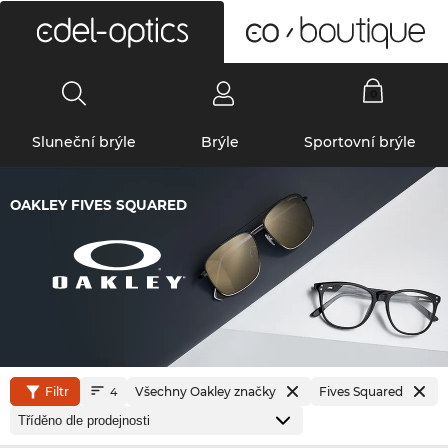
0
Sluneční brýle
Brýle
Sportovní brýle
OAKLEY FIVES SQUARED
Filtr
Všechny Oakley značky
Fives Squared
4