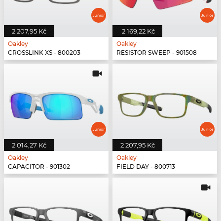
2 207,95 Kč
2 169,22 Kč
Oakley
Oakley
CROSSLINK XS - 800203
RESISTOR SWEEP - 901508
2 014,27 Kč
2 207,95 Kč
Oakley
Oakley
CAPACITOR - 901302
FIELD DAY - 800713