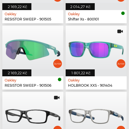
2 169,22 Kč
2 014,27 Kč
Oakley
Oakley
RESISTOR SWEEP - 901505
Shifter Xs - 800101
2 169,22 Kč
1 801,22 Kč
Oakley
Oakley
RESISTOR SWEEP - 901506
HOLBROOK XXS - 901404