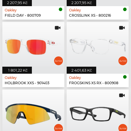
2 207,95 Kč
2 207,95 Kč
Oakley
Oakley
FIELD DAY - 800709
CROSSLINK XS - 800216
1 801,22 Kč
2 401,63 Kč
Oakley
Oakley
HOLBROOK XXS - 901403
FROGSKINS XS RX - 800908