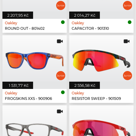
2 207,95 Kč
2 014,27 Kč
Oakley
Oakley
ROUND OUT - 801402
CAPACITOR - 901310
1 531,77 Kč
2 556,58 Kč
Oakley
Oakley
FROGSKINS XXS - 900906
RESISTOR SWEEP - 901509