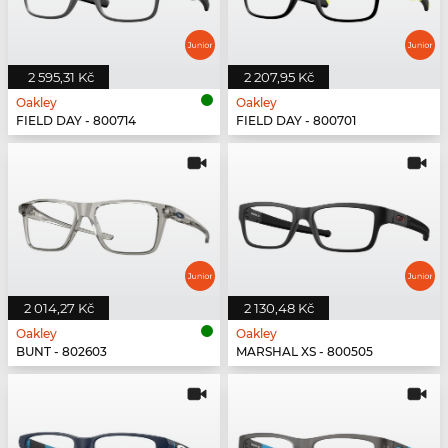
2 595,31 Kč
2 207,95 Kč
Oakley
Oakley
FIELD DAY - 800714
FIELD DAY - 800701
2 014,27 Kč
2 130,48 Kč
Oakley
Oakley
BUNT - 802603
MARSHAL XS - 800505