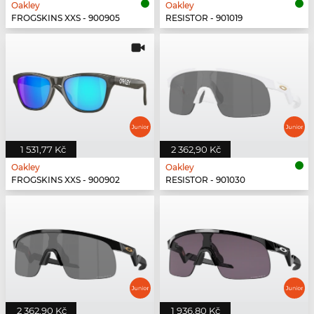
Oakley
Oakley
FROGSKINS XXS - 900905
RESISTOR - 901019
1 531,77 Kč
2 362,90 Kč
Oakley
Oakley
FROGSKINS XXS - 900902
RESISTOR - 901030
2 362,90 Kč
1 936,80 Kč