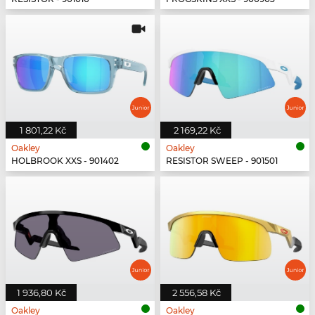
1 801,22 Kč
2 169,22 Kč
Oakley
Oakley
HOLBROOK XXS - 901402
RESISTOR SWEEP - 901501
1 936,80 Kč
2 556,58 Kč
Oakley
Oakley