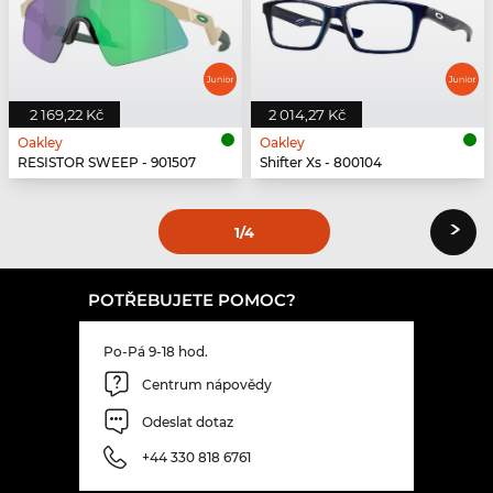
2 169,22 Kč
2 014,27 Kč
Oakley
Oakley
RESISTOR SWEEP - 901507
Shifter Xs - 800104
›
1
/4
POTŘEBUJETE POMOC?
Po-Pá 9-18 hod.
Centrum nápovědy
Odeslat dotaz
+44 330 818 6761