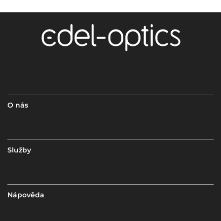
O nás
Služby
Nápověda