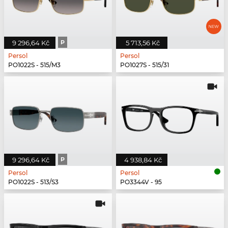
9 296,64 Kč
P
5 713,56 Kč
Persol
Persol
PO1022S - 515/M3
PO1027S - 515/31
9 296,64 Kč
P
4 938,84 Kč
Persol
Persol
PO1022S - 513/S3
PO3344V - 95