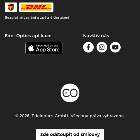
Bezplatné zaslání a zpětné doručení
Edel-Optics aplikace
Navštiv nás
© 2026, Edeloptics GmbH. Všechna práva vyhrazena.
zde odstoupit od smlouvy