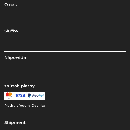
O nás
Služby
Nápověda
způsob platby
Platba předem, Dobírka
Shipment