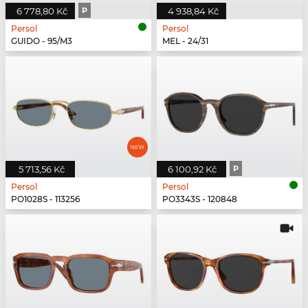
6 778,80 Kč
P
4 938,84 Kč
Persol
Persol
GUIDO - 95/M3
MEL - 24/31
5 713,56 Kč
6 100,92 Kč
P
Persol
Persol
PO1028S - 113256
PO3343S - 120848