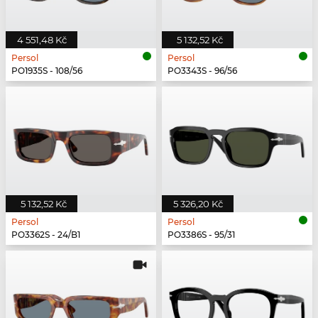
4 551,48 Kč
5 132,52 Kč
Persol
Persol
PO1935S - 108/56
PO3343S - 96/56
5 132,52 Kč
5 326,20 Kč
Persol
Persol
PO3362S - 24/B1
PO3386S - 95/31