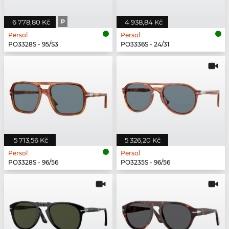
6 778,80 Kč
P
4 938,84 Kč
Persol
Persol
PO3328S - 95/S3
PO3336S - 24/31
5 713,56 Kč
5 326,20 Kč
Persol
Persol
PO3328S - 96/56
PO3235S - 96/56