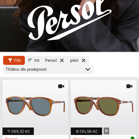
Filtr
Persol
pilot
105
7 069,32 Kč
8 134,56 Kč
P