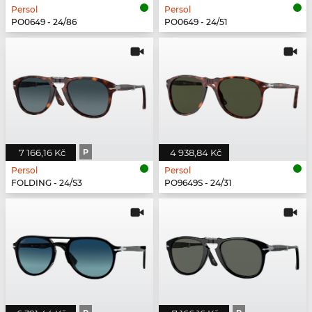
Persol
Persol
PO0649 - 24/86
PO0649 - 24/51
7 166,16 Kč
P
4 938,84 Kč
Persol
Persol
FOLDING - 24/S3
PO9649S - 24/31