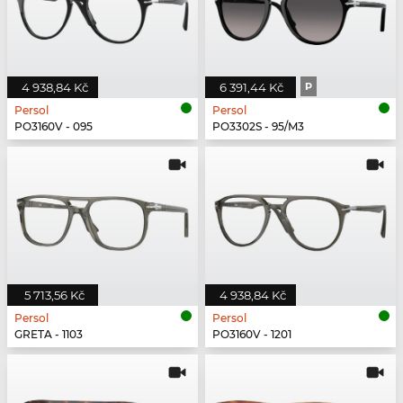
4 938,84 Kč
6 391,44 Kč
P
Persol
Persol
PO3160V - 095
PO3302S - 95/M3
5 713,56 Kč
4 938,84 Kč
Persol
Persol
GRETA - 1103
PO3160V - 1201