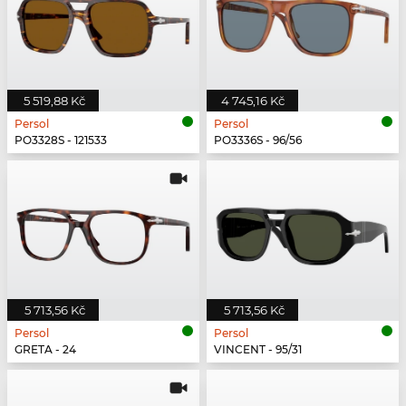
5 519,88 Kč
4 745,16 Kč
Persol
Persol
PO3328S - 121533
PO3336S - 96/56
5 713,56 Kč
5 713,56 Kč
Persol
Persol
GRETA - 24
VINCENT - 95/31