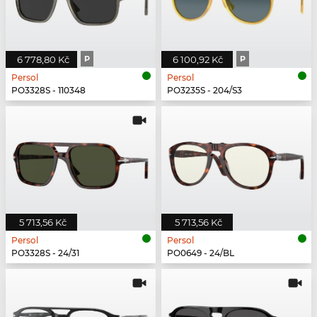
6 778,80 Kč
P
6 100,92 Kč
P
Persol
Persol
PO3328S - 110348
PO3235S - 204/S3
5 713,56 Kč
5 713,56 Kč
Persol
Persol
PO3328S - 24/31
PO0649 - 24/BL