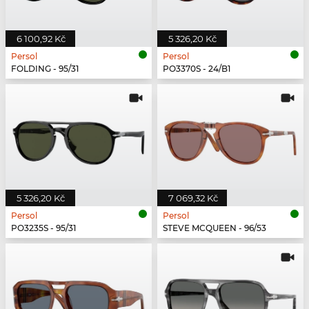
6 100,92 Kč
5 326,20 Kč
Persol
Persol
FOLDING - 95/31
PO3370S - 24/B1
5 326,20 Kč
7 069,32 Kč
Persol
Persol
PO3235S - 95/31
STEVE MCQUEEN - 96/53