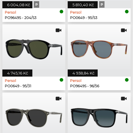
6 004,08 Kč
P
5 810,40 Kč
P
Persol
Persol
PO9649S - 204/S3
PO0649 - 95/S3
4 745,16 Kč
4 938,84 Kč
Persol
Persol
PO0649 - 95/31
PO9649S - 96/56