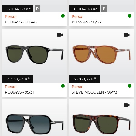
6 004,08 Kč
P
6 004,08 Kč
P
Persol
Persol
PO9649S - 110348
PO3336S - 95/S3
4 938,84 Kč
7 069,32 Kč
Persol
Persol
PO9649S - 95/31
STEVE MCQUEEN - 96/73