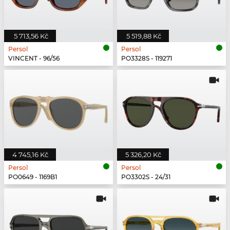
5 713,56 Kč
5 519,88 Kč
Persol
Persol
VINCENT - 96/56
PO3328S - 119271
4 745,16 Kč
5 326,20 Kč
Persol
Persol
PO0649 - 1169B1
PO3302S - 24/31