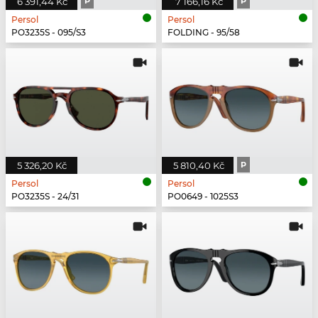
6 391,44 Kč
P
7 166,16 Kč
P
Persol
Persol
PO3235S - 095/S3
FOLDING - 95/58
5 326,20 Kč
5 810,40 Kč
P
Persol
Persol
PO3235S - 24/31
PO0649 - 1025S3