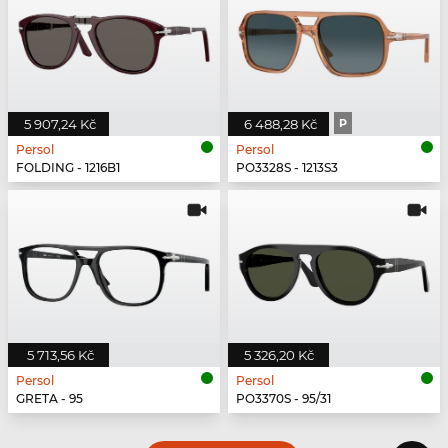
5 907,24 Kč
6 488,28 Kč
P
Persol
Persol
FOLDING - 1216B1
PO3328S - 1213S3
5 713,56 Kč
5 326,20 Kč
Persol
Persol
GRETA - 95
PO3370S - 95/31