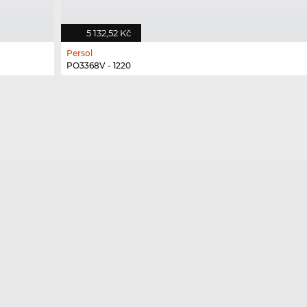
5 132,52 Kč
Persol
PO3368V - 1220