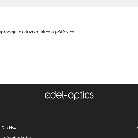
rodeje, exkluzivní akce a ještě více!
.
Služby
způsob platby