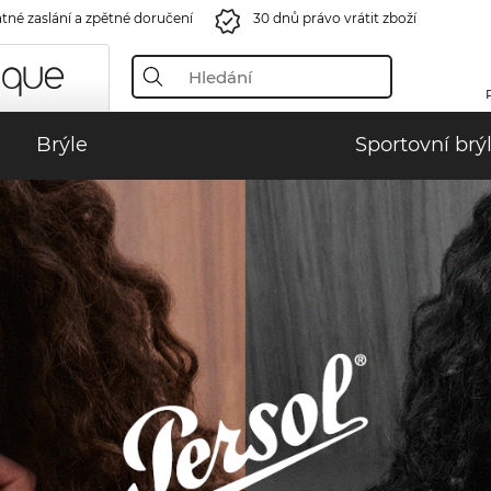
tné zaslání a zpětné doručení
30 dnů právo vrátit zboží
Brýle
Sportovní brý