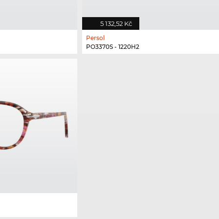
5 132,52 Kč
Persol
PO3370S - 1220H2