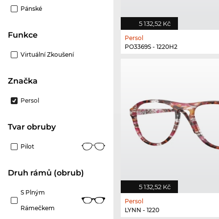
Pánské
5 132,52 Kč
Funkce
Persol
PO3369S - 1220H2
Virtuální Zkoušení
Značka
Persol
Tvar obruby
Pilot
Druh rámů (obrub)
5 132,52 Kč
S Plným
Persol
Rámečkem
LYNN - 1220