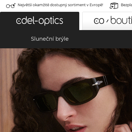
Největší okamžitě dostupný sortiment v Evropě!
Bezpla
Sluneční brýle