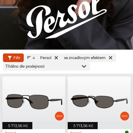
Filtr
Persol
se zrcadlovým efektem
4
5 713,56 Kč
5 713,56 Kč