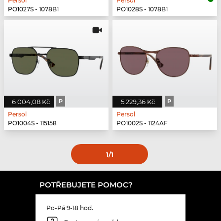
Persol
Persol
PO1027S - 1078B1
PO1028S - 1078B1
6 004,08 Kč
P
5 229,36 Kč
P
Persol
Persol
PO1004S - 115158
PO1002S - 1124AF
1
/1
POTŘEBUJETE POMOC?
Po-Pá 9-18 hod.