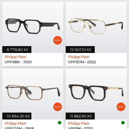
6 778,80 Kč
12 347,10 Kč
Philipp Plein
Philipp Plein
VPP199V - 700Y
VPP157M - 0302
10 894,50 Kč
11 862,90 Kč
Philipp Plein
Philipp Plein
VPP220M - 09X8
VPP196 - 0700