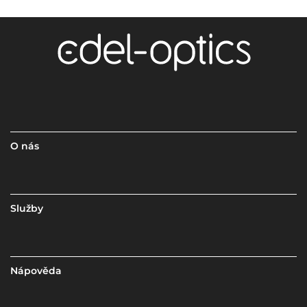
O nás
Služby
Nápověda