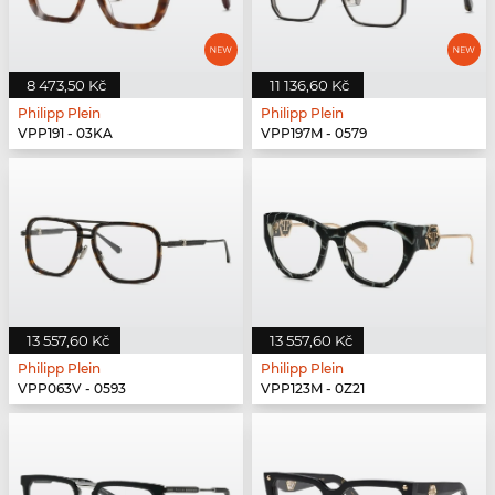
8 473,50 Kč
11 136,60 Kč
Philipp Plein
Philipp Plein
VPP191 - 03KA
VPP197M - 0579
13 557,60 Kč
13 557,60 Kč
Philipp Plein
Philipp Plein
VPP063V - 0593
VPP123M - 0Z21