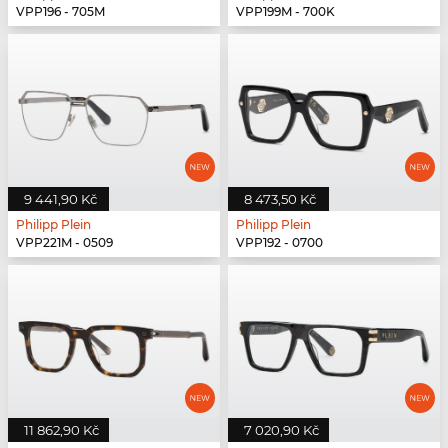
VPP196 - 705M
VPP199M - 700K
9 441,90 Kč
8 473,50 Kč
Philipp Plein
Philipp Plein
VPP221M - 0509
VPP192 - 0700
11 862,90 Kč
7 020,90 Kč