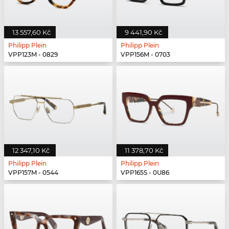
13 557,60 Kč
9 441,90 Kč
Philipp Plein
Philipp Plein
VPP123M - 0829
VPP156M - 0703
12 347,10 Kč
11 378,70 Kč
Philipp Plein
Philipp Plein
VPP157M - 0544
VPP165S - 0U86