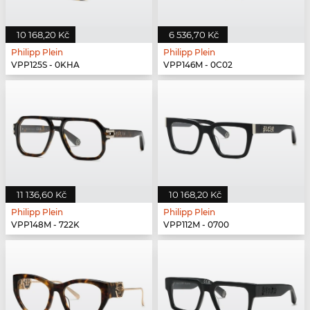
10 168,20 Kč
6 536,70 Kč
Philipp Plein
Philipp Plein
VPP125S - 0KHA
VPP146M - 0C02
11 136,60 Kč
10 168,20 Kč
Philipp Plein
Philipp Plein
VPP148M - 722K
VPP112M - 0700