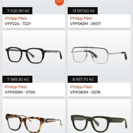
7 020,90 Kč
13 557,60 Kč
Philipp Plein
Philipp Plein
VPP224 - 722Y
VPP063M - 0K07
7 989,30 Kč
8 957,70 Kč
Philipp Plein
Philipp Plein
VPP059M - 0700
VPP085M - 0578