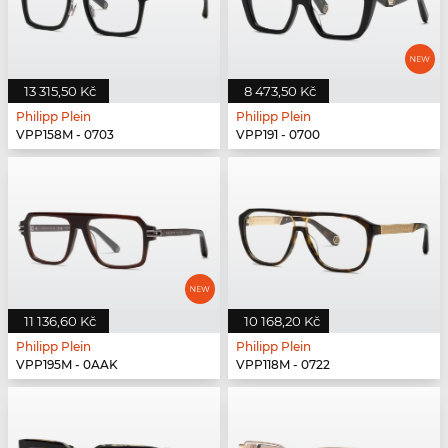
13 315,50 Kč
8 473,50 Kč
Philipp Plein
Philipp Plein
VPP158M - 0703
VPP191 - 0700
11 136,60 Kč
10 168,20 Kč
Philipp Plein
Philipp Plein
VPP195M - 0AAK
VPP118M - 0722