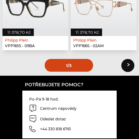
11 378,70 Kč
11 378,70 Kč
Philipp Plein
Philipp Plein
VPP165S - 09BA
VPP166S - 02AM
›
1
/3
POTŘEBUJETE POMOC?
Po-Pá 9-18 hod.
Centrum nápovědy
Odeslat dotaz
+44 330 818 6761