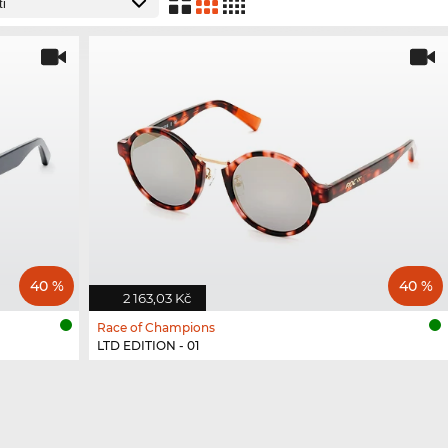
40 %
40 %
2 163,03 Kč
Race of Champions
LTD EDITION - 01