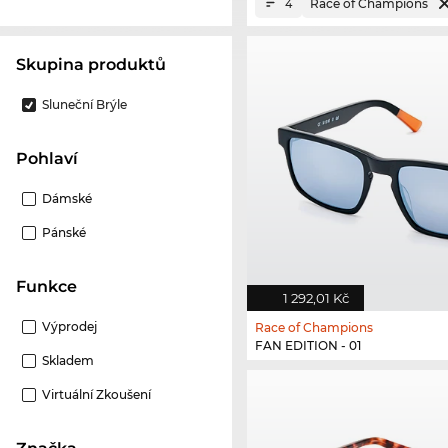
Race of Champions
4
Skupina produktů
Sluneční Brýle
Pohlaví
Dámské
Pánské
Funkce
1 292,01 Kč
Výprodej
Race of Champions
FAN EDITION - 01
Skladem
Virtuální Zkoušení