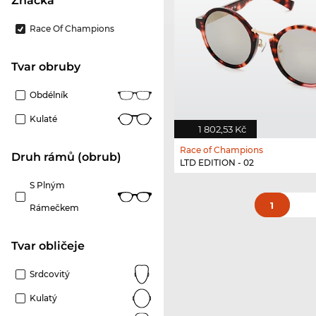
Značka
Race Of Champions
Tvar obruby
Obdélník
Kulaté
1 802,53 Kč
Race of Champions
Druh rámů (obrub)
LTD EDITION - 02
S Plným
1
Rámečkem
tvar obličeje
Srdcovitý
Kulatý