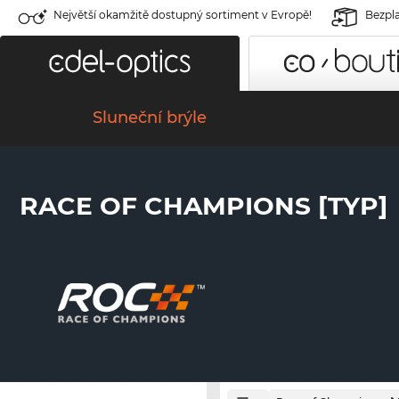
Největší okamžitě dostupný sortiment v Evropě!
Bezpla
Sluneční brýle
RACE OF CHAMPIONS [TYP]