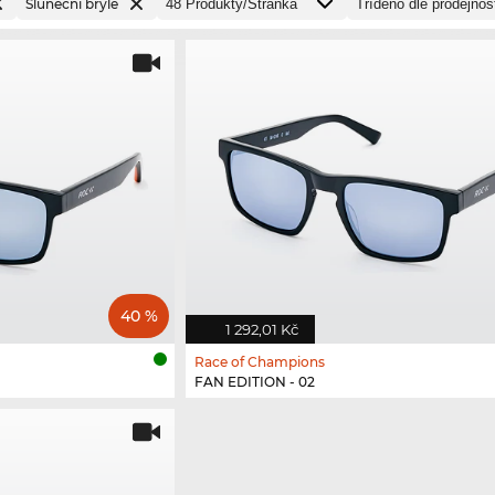
Sluneční brýle
40 %
1 292,01 Kč
Race of Champions
FAN EDITION - 02