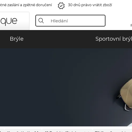
tné zaslání a zpětné doručení
30 dnů právo vrátit zboží
Brýle
Sportovní brý