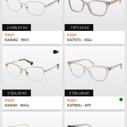
2 498,47 Kč
1 917,43 Kč
Ralph
Ralph
RA6062 - 9001
RA7137U - 6124
2 324,16 Kč
2 130,48 Kč
Ralph
Ralph
RA6061 - 9004
RA7189U - 6117