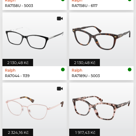
Ralph
Ralph
RA7158U - 5003
RA7158U - 6117
2 130,48 Kč
2 130,48 Kč
Ralph
Ralph
RA7044 - 1139
RA7189U - 5003
2 324,16 Kč
1 917,43 Kč