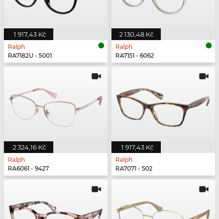
1 917,43 Kč
2 130,48 Kč
Ralph
Ralph
RA7182U - 5001
RA7151 - 6062
2 324,16 Kč
1 917,43 Kč
Ralph
Ralph
RA6061 - 9427
RA7071 - 502