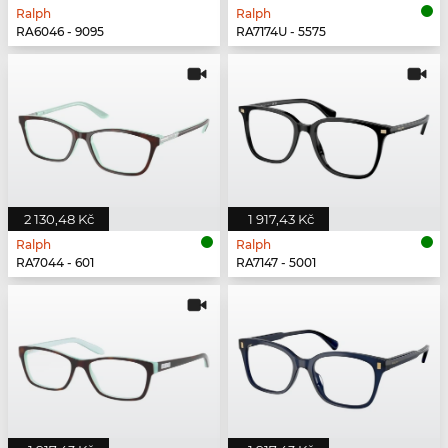
Ralph
Ralph
RA6046 - 9095
RA7174U - 5575
2 130,48 Kč
1 917,43 Kč
Ralph
Ralph
RA7044 - 601
RA7147 - 5001