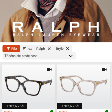
Filtr
Ralph
Brýle
193
1 917,43 Kč
1 917,43 Kč