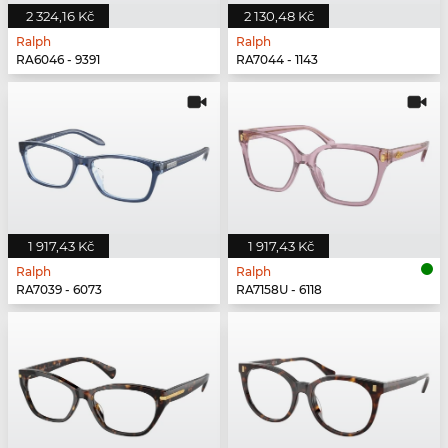
2 324,16 Kč
2 130,48 Kč
Ralph
Ralph
RA6046 - 9391
RA7044 - 1143
1 917,43 Kč
1 917,43 Kč
Ralph
Ralph
RA7039 - 6073
RA7158U - 6118