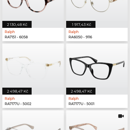
2 130,48 Kč
1 917,43 Kč
Ralph
Ralph
RA7151 - 6058
RA6050 - 9116
2 498,47 Kč
2 498,47 Kč
Ralph
Ralph
RA7177U - 5002
RA7177U - 5001