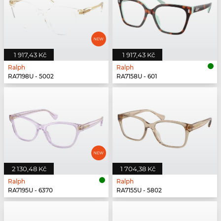
1 917,43 Kč
1 917,43 Kč
Ralph
Ralph
RA7198U - 5002
RA7158U - 601
2 130,48 Kč
1 704,38 Kč
Ralph
Ralph
RA7195U - 6370
RA7155U - 5802