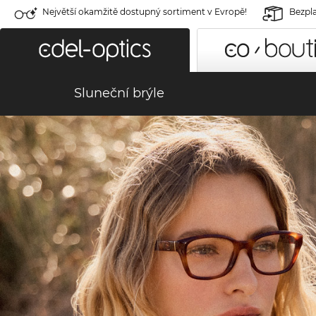
Největší okamžitě dostupný sortiment v Evropě!
Bezpla
Sluneční brýle