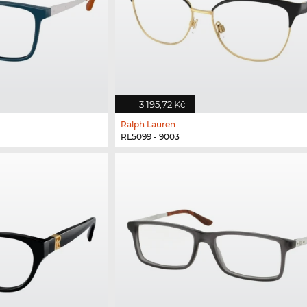
3 195,72 Kč
Ralph Lauren
RL5099 - 9003