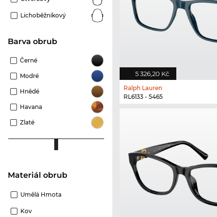
Lichoběžníkový
Barva obrub
Černé
5 326,20 Kč
Modré
Ralph Lauren
Hnědé
RL6133 - 5465
Havana
Zlaté
Materiál obrub
Umělá Hmota
Kov