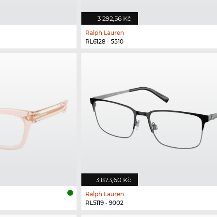
3 292,56 Kč
Ralph Lauren
RL6128 - 5510
3 873,60 Kč
Ralph Lauren
RL5119 - 9002