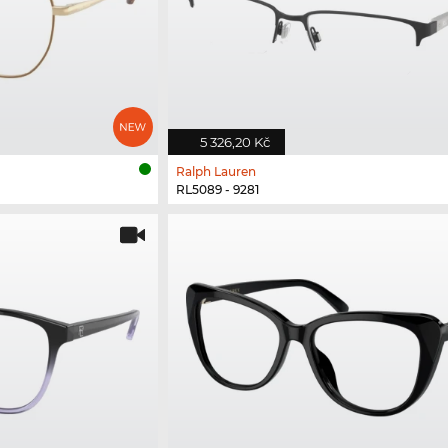
5 326,20 Kč
Ralph Lauren
RL5089 - 9281