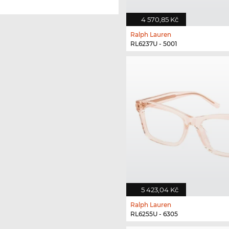
4 570,85 Kč
Ralph Lauren
RL6237U - 5001
5 423,04 Kč
Ralph Lauren
RL6255U - 6305