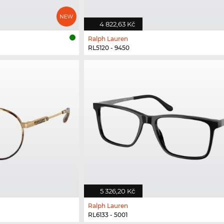
4 822,63 Kč
Ralph Lauren
RL5120 - 9450
5 326,20 Kč
Ralph Lauren
RL6133 - 5001