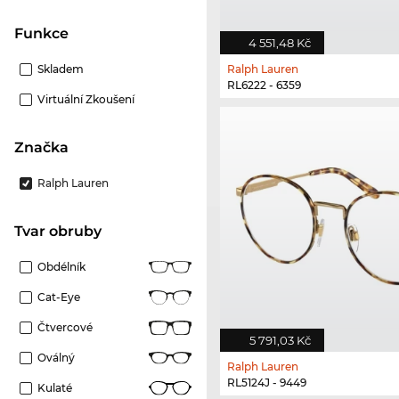
Funkce
4 551,48 Kč
Skladem
Ralph Lauren
RL6222 - 6359
Virtuální Zkoušení
Značka
Ralph Lauren
Tvar obruby
Obdélník
Cat-Eye
Čtvercové
5 791,03 Kč
Oválný
Ralph Lauren
RL5124J - 9449
Kulaté