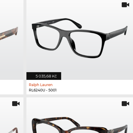
5 035,68 Kč
Ralph Lauren
RL6240U - 5001