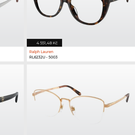
4 551,48 Kč
Ralph Lauren
RL6232U - 5003