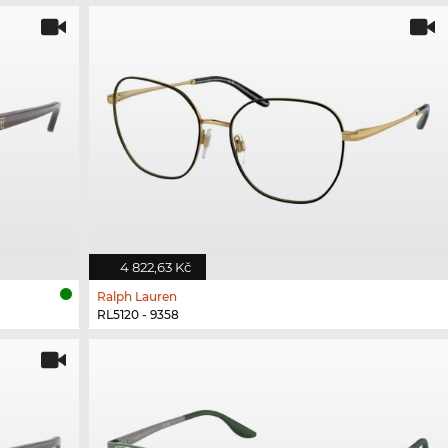
4 822,63 Kč
Ralph Lauren
RL5120 - 9358