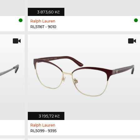
3 873,60 Kč
Ralph Lauren
RL5116T - 9010
3 195,72 Kč
Ralph Lauren
RL5099 - 9395