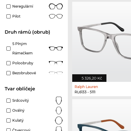
Neregulární
Pilot
Druh rámů (obrub)
S Plným
Rámečkem
Poloobruby
Bezobrubové
5 326,20 Kč
Ralph Lauren
tvar obličeje
RL6133 - 5111
Srdcovitý
Oválný
Kulatý
Čtvercový