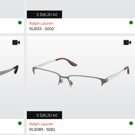
5 326,20 Kč
Ralph Lauren
RL6133 - 5002
5 326,20 Kč
Ralph Lauren
RL5089 - 9282