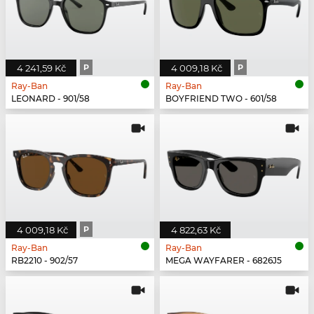
4 241,59 Kč
P
4 009,18 Kč
P
Ray-Ban
Ray-Ban
LEONARD - 901/58
BOYFRIEND TWO - 601/58
4 009,18 Kč
P
4 822,63 Kč
Ray-Ban
Ray-Ban
RB2210 - 902/57
MEGA WAYFARER - 6826J5