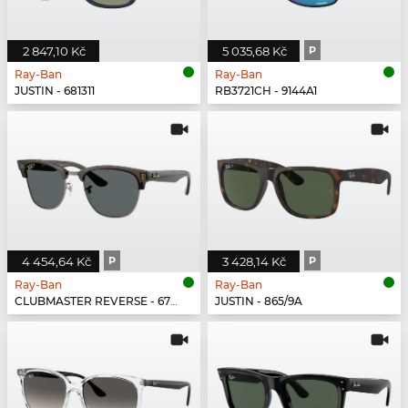
2 847,10 Kč
5 035,68 Kč
P
Ray-Ban
Ray-Ban
JUSTIN - 681311
RB3721CH - 9144A1
4 454,64 Kč
P
3 428,14 Kč
P
Ray-Ban
Ray-Ban
CLUBMASTER REVERSE - 670781
JUSTIN - 865/9A