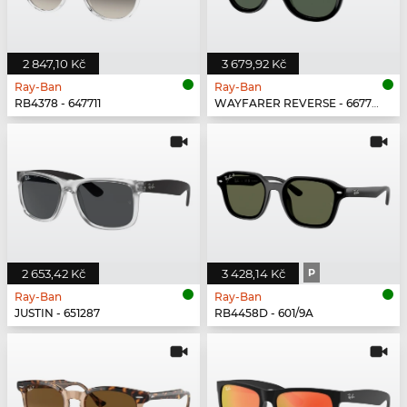
2 847,10 Kč
3 679,92 Kč
Ray-Ban
Ray-Ban
RB4378 - 647711
WAYFARER REVERSE - 6677VR
2 653,42 Kč
3 428,14 Kč
P
Ray-Ban
Ray-Ban
JUSTIN - 651287
RB4458D - 601/9A