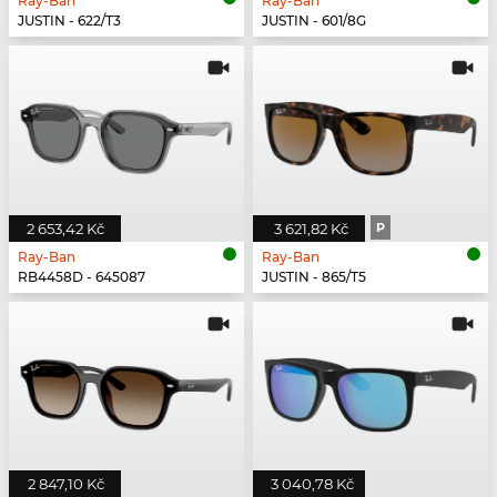
Ray-Ban
Ray-Ban
JUSTIN - 622/T3
JUSTIN - 601/8G
2 653,42 Kč
3 621,82 Kč
P
Ray-Ban
Ray-Ban
RB4458D - 645087
JUSTIN - 865/T5
2 847,10 Kč
3 040,78 Kč