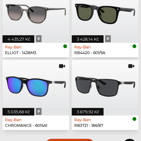
4 435,27 Kč
P
3 428,14 Kč
P
Ray-Ban
Ray-Ban
ELLIOT - 1438M3
RB4420 - 601/9A
5 035,68 Kč
P
3 679,92 Kč
Ray-Ban
Ray-Ban
CHROMANCE - 601SA1
RB3721 - 186/87