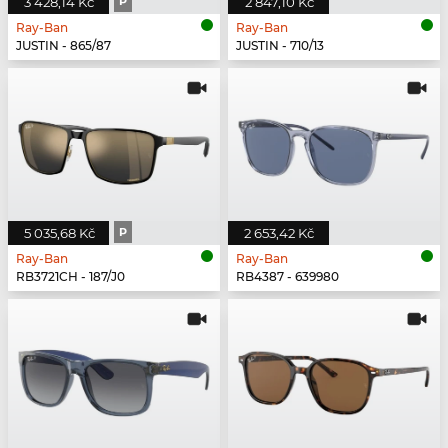
3 428,14 Kč
P
2 847,10 Kč
Ray-Ban
Ray-Ban
JUSTIN - 865/87
JUSTIN - 710/13
5 035,68 Kč
P
2 653,42 Kč
Ray-Ban
Ray-Ban
RB3721CH - 187/J0
RB4387 - 639980