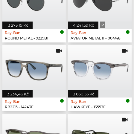
3 273,19 Kč
4 241,59 Kč
P
Ray-Ban
Ray-Ban
ROUND METAL - 9229B1
AVIATOR METAL II - 004/48
3 234,46 Kč
3 660,55 Kč
Ray-Ban
Ray-Ban
RB2213 - 14243F
HAWKEYE - 13553F