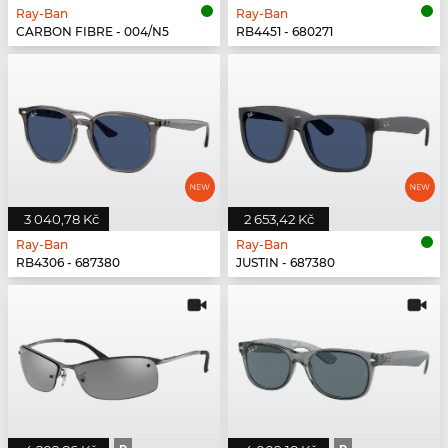
Ray-Ban
Ray-Ban
CARBON FIBRE - 004/N5
RB4451 - 680271
3 040,78 Kč
2 653,42 Kč
Ray-Ban
Ray-Ban
RB4306 - 687380
JUSTIN - 687380