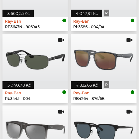
3 660,55 Kč
4 047,91 Kč
P
Ray-Ban
Ray-Ban
RB3647N - 9069A5
Rb3386 - 004/9A
3 040,78 Kč
4 822,63 Kč
P
Ray-Ban
Ray-Ban
Rb3445 - 004
RB4264 - 876/6B