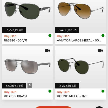
3 273,19 Kč
3 466,87 Kč
Ray-Ban
Ray-Ban
Rb3386 - 004/71
AVIATOR LARGE METAL - 004/51
5 035,68 Kč
P
3 273,19 Kč
Ray-Ban
Ray-Ban
RB3701 - 004/5J
ROUND METAL - 029