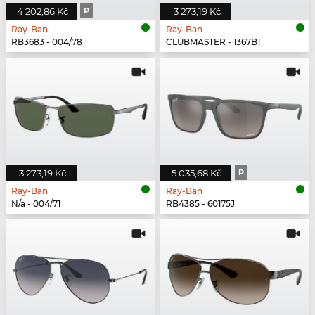
4 202,86 Kč
P
3 273,19 Kč
Ray-Ban
Ray-Ban
RB3683 - 004/78
CLUBMASTER - 1367B1
3 273,19 Kč
5 035,68 Kč
P
Ray-Ban
Ray-Ban
N/a - 004/71
RB4385 - 60175J