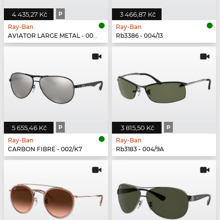
4 435,27 Kč
P
3 466,87 Kč
Ray-Ban
Ray-Ban
AVIATOR LARGE METAL - 004/78
Rb3386 - 004/13
5 655,46 Kč
P
3 815,50 Kč
P
Ray-Ban
Ray-Ban
CARBON FIBRE - 002/K7
Rb3183 - 004/9A