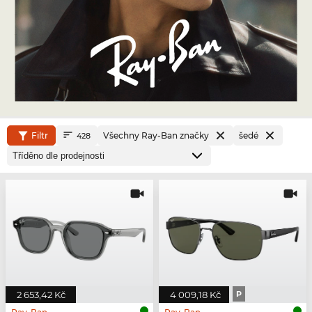
Filtr
Všechny Ray-Ban značky
šedé
428
2 653,42 Kč
4 009,18 Kč
P