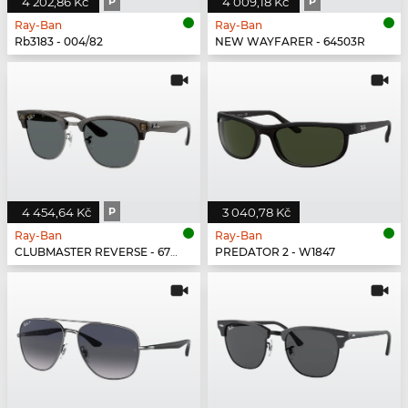
4 202,86 Kč
P
4 009,18 Kč
P
Ray-Ban
Ray-Ban
Rb3183 - 004/82
NEW WAYFARER - 64503R
4 454,64 Kč
P
3 040,78 Kč
Ray-Ban
Ray-Ban
CLUBMASTER REVERSE - 670781
PREDATOR 2 - W1847