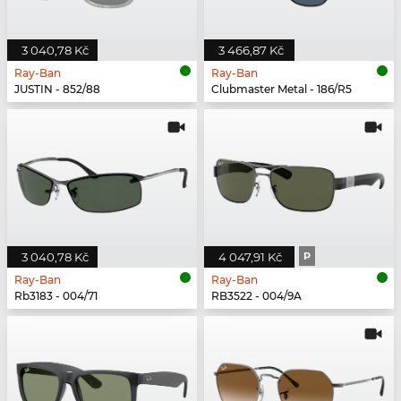
3 040,78 Kč
3 466,87 Kč
Ray-Ban
Ray-Ban
JUSTIN - 852/88
Clubmaster Metal - 186/R5
3 040,78 Kč
4 047,91 Kč
P
Ray-Ban
Ray-Ban
Rb3183 - 004/71
RB3522 - 004/9A