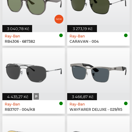
3 040,78 Kč
3 273,19 Kč
Ray-Ban
Ray-Ban
RB4306 - 687382
CARAVAN - 004
4 435,27 Kč
P
3 466,87 Kč
Ray-Ban
Ray-Ban
RB3707 - 004/K8
WAYFARER DELUXE - 029/R5