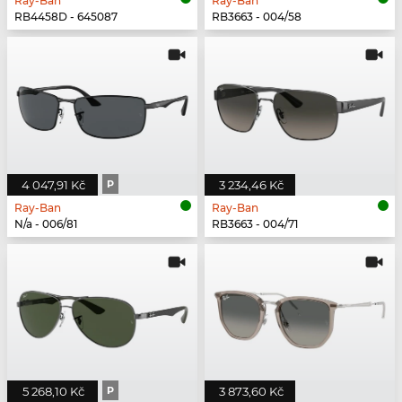
Ray-Ban
Ray-Ban
RB4458D - 645087
RB3663 - 004/58
4 047,91 Kč
P
3 234,46 Kč
Ray-Ban
Ray-Ban
N/a - 006/81
RB3663 - 004/71
5 268,10 Kč
P
3 873,60 Kč