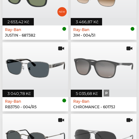
2 653,42 Kč
3 466,87 Kč
Ray-Ban
Ray-Ban
JUSTIN - 687382
JIM - 004/51
3 040,78 Kč
5 035,68 Kč
P
Ray-Ban
Ray-Ban
RB3750 - 004/R5
CHROMANCE - 60175J