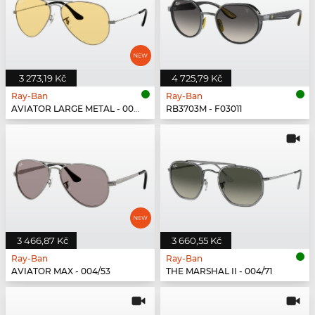
3 273,19 Kč
4 725,79 Kč
Ray-Ban
Ray-Ban
AVIATOR LARGE METAL - 004/R6
RB3703M - F03011
3 466,87 Kč
3 660,55 Kč
Ray-Ban
Ray-Ban
AVIATOR MAX - 004/53
THE MARSHAL II - 004/71