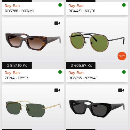
Ray-Ban
Ray-Ban
RB3768 - 003/M1
RB4451 - 601/B1
2 847,10 Kč
3 466,87 Kč
Ray-Ban
Ray-Ban
ZENA - 135913
RB3765 - 92794E