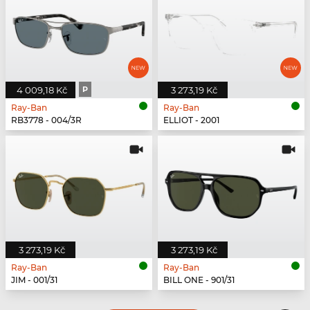
4 009,18 Kč
P
3 273,19 Kč
Ray-Ban
Ray-Ban
RB3778 - 004/3R
ELLIOT - 2001
3 273,19 Kč
3 273,19 Kč
Ray-Ban
Ray-Ban
JIM - 001/31
BILL ONE - 901/31