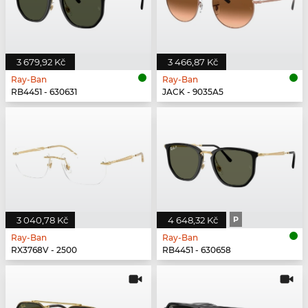
3 679,92 Kč
3 466,87 Kč
Ray-Ban
Ray-Ban
RB4451 - 630631
JACK - 9035A5
3 040,78 Kč
4 648,32 Kč
P
Ray-Ban
Ray-Ban
RX3768V - 2500
RB4451 - 630658