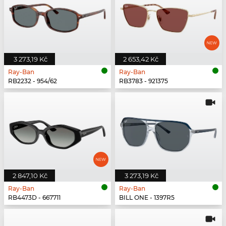
3 273,19 Kč
2 653,42 Kč
Ray-Ban
Ray-Ban
RB2232 - 954/62
RB3783 - 921375
2 847,10 Kč
3 273,19 Kč
Ray-Ban
Ray-Ban
RB4473D - 667711
BILL ONE - 1397R5