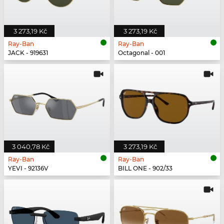
3 273,19 Kč
3 273,19 Kč
Ray-Ban
Ray-Ban
JACK - 919631
Octagonal - 001
3 040,78 Kč
3 273,19 Kč
Ray-Ban
Ray-Ban
YEVI - 92136V
BILL ONE - 902/33