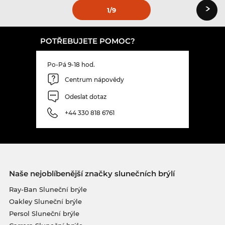
›
1
/9
POTŘEBUJETE POMOC?
Po-Pá 9-18 hod.
Centrum nápovědy
Odeslat dotaz
+44 330 818 6761
Naše nejoblíbenější značky slunečních brýlí
Ray-Ban Sluneční brýle
Oakley Sluneční brýle
Persol Sluneční brýle