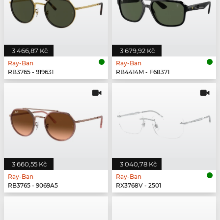
3 466,87 Kč
3 679,92 Kč
Ray-Ban
Ray-Ban
RB3765 - 919631
RB4414M - F68371
3 660,55 Kč
3 040,78 Kč
Ray-Ban
Ray-Ban
RB3765 - 9069A5
RX3768V - 2501