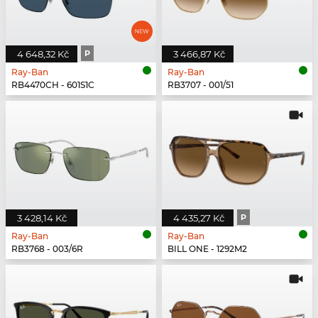
4 648,32 Kč
P
3 466,87 Kč
Ray-Ban
Ray-Ban
RB4470CH - 601S1C
RB3707 - 001/51
3 428,14 Kč
4 435,27 Kč
P
Ray-Ban
Ray-Ban
RB3768 - 003/6R
BILL ONE - 1292M2