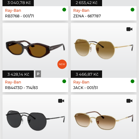
3 040,78 Kč
2 653,42 Kč
Ray-Ban
Ray-Ban
RB3768 - 001/71
ZENA - 667787
3 428,14 Kč
P
3 466,87 Kč
Ray-Ban
Ray-Ban
RB4473D - 714/83
JACK - 001/51