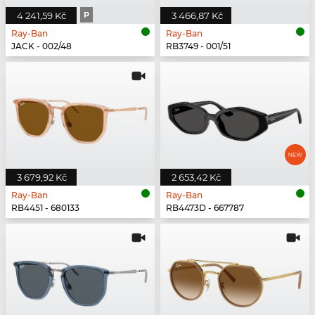
4 241,59 Kč
P
3 466,87 Kč
Ray-Ban
Ray-Ban
JACK - 002/48
RB3749 - 001/51
3 679,92 Kč
2 653,42 Kč
Ray-Ban
Ray-Ban
RB4451 - 680133
RB4473D - 667787