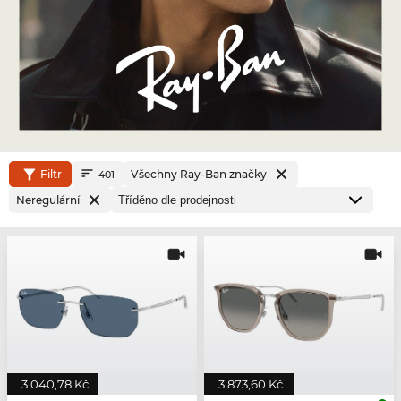
Filtr
Všechny Ray-Ban značky
401
Neregulární
3 040,78 Kč
3 873,60 Kč